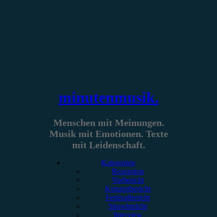
Zum
Inhalt
springen
minutenmusik.
Menschen mit Meinungen.
Musik mit Emotionen. Texte
mit Leidenschaft.
Kategorien
Rezension
Vorbericht
Konzertbericht
Festivalbericht
Showbericht
Interview