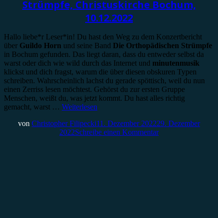
Strümpfe, Christuskirche Bochum,
10.12.2022
Hallo liebe*r Leser*in! Du hast den Weg zu dem Konzertbericht
über
Guildo Horn
und seine Band
Die Orthopädischen Strümpfe
in Bochum gefunden. Das liegt daran, dass du entweder selbst da
warst oder dich wie wild durch das Internet und
minutenmusik
klickst und dich fragst, warum die über diesen obskuren Typen
schreiben. Wahrscheinlich lachst du gerade spöttisch, weil du nun
einen Zerriss lesen möchtest. Gehörst du zur ersten Gruppe
Menschen, weißt du, was jetzt kommt. Du hast alles richtig
gemacht, warst …
Weiterlesen
von
Christopher Filipecki
11. Dezember 2022
29. Dezember
2022
Schreibe einen Kommentar