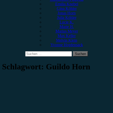
Emilia Knebel
Gina Köhler
Jonas Horn
Julia Köhler
Lucie K.
Marie H.
Marius Meyer
Max Keller
Melvin Klein
Yvonne Hopfensack
Suchen
nach:
Schlagwort:
Guildo Horn