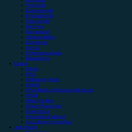
Vorbericht
Konzertbericht
Festivalbericht
Showbericht
Interview
Gewinnspiel
Jahresrückblick
Kommentar
Special
Erinnerungswürdig
Bildergalerie
Genres
#Rock
#Pop
#Alternative/Indie
#Metal
#Post-Hardcore/Hardcore/Metalcore
#Punk
#Rap/Hip-Hop
#Singer/Songwriter
#Electronica
#Soundtrack/Musical
#Jazz/Blues/Gospel/Soul
Autor*innen