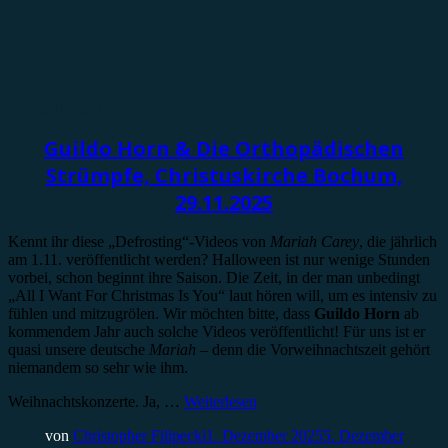
Konzertbericht
Guildo Horn & Die Orthopädischen
Strümpfe, Christuskirche Bochum,
29.11.2025
Kennt ihr diese „Defrosting“-Videos von
Mariah Carey
, die jährlich
am 1.11. veröffentlicht werden? Halloween ist nur wenige Stunden
vorbei, schon beginnt ihre Saison. Die Zeit, in der man unbedingt
„All I Want For Christmas Is You“ laut hören will, um es intensiv zu
fühlen und mitzugrölen. Wir möchten bitte, dass
Guildo Horn
ab
kommendem Jahr auch solche Videos veröffentlicht! Für uns ist er
quasi unsere deutsche
Mariah
– denn die Vorweihnachtszeit gehört
niemandem so sehr wie ihm.
Weihnachtskonzerte. Ja, …
Weiterlesen
von
Christopher Filipecki
1. Dezember 2025
5. Dezember