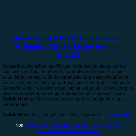
Konzertbericht
Guildo Horn & Die Orthopädischen
Strümpfe, Christuskirche Bochum,
18.12.2021
Konzertbesuche haben ihre Tücken. Geht man zu einem, auf das
man sich seit Monaten gefreut hat und dessen Künstler*in man
schon lange verehrt, ist die Erwartungshaltung entsprechend hoch
und der Fall der Enttäuschung oftmals tief. Dann gibt es aber auch
Konzertbesuche, von denen man äußerst wenig oder etwas komplett
falsches erwartet und doch gut unterhalten oder überrascht wird.
Guildo Horn
gehört zur zweiten Kategorie – und hat diese quasi
perfektioniert.
Guildo Horn
? Ok, jetzt geht’s los. Was ist passiert? …
Weiterlesen
von
Christopher Filipecki
20. Dezember 2021
12. März
2022
Schreibe einen Kommentar