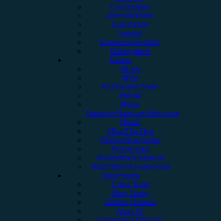
Gewinnspiel
Jahresrückblick
Kommentar
Special
Erinnerungswürdig
Bildergalerie
Genres
#Rock
#Pop
#Alternative/Indie
#Metal
#Post-
Hardcore/Hardcore/Metalcore
#Punk
#Rap/Hip-Hop
#Singer/Songwriter
#Electronica
#Soundtrack/Musical
#Jazz/Blues/Gospel/Soul
Autor*innen
Unser Team
Alina Hasky
Andrea Holstein
Anna W.
Christopher Filipecki