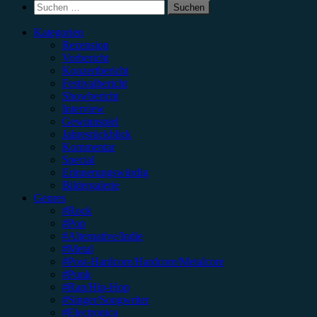
Suchen
nach:
Kategorien
Rezension
Vorbericht
Konzertbericht
Festivalbericht
Showbericht
Interview
Gewinnspiel
Jahresrückblick
Kommentar
Special
Erinnerungswürdig
Bildergalerie
Genres
#Rock
#Pop
#Alternative/Indie
#Metal
#Post-Hardcore/Hardcore/Metalcore
#Punk
#Rap/Hip-Hop
#Singer/Songwriter
#Electronica