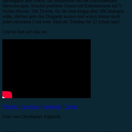
Spritzigkeit und Power, die unmittelbar auf die Zuschauenden
überschwappt. Absolut perfekter Abend mit Entertainment auf 5-
Sterne-Niveau. Die Tickets, für die man knapp über 30€ hinlegen
sollte, dürften gern das Doppelte kosten und wären immer noch
jeden einzelnen Cent wert. Sind die Termine für 22 schon raus?
Und so hört sich das an:
Website
/
Facebook
/
Instagram
/
Twitter
Foto von Christopher Filipecki.