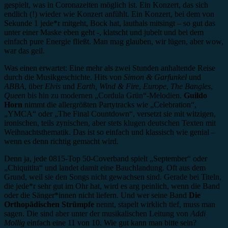
gespielt, was in Coronazeiten möglich ist. Ein Konzert, das sich
endlich (!) wieder wie Konzert anfühlt. Ein Konzert, bei dem von
Sekunde 1 jede*r mitgeht, Bock hat, lauthals mitsingt – so gut das
unter einer Maske eben geht -, klatscht und jubelt und bei dem
einfach pure Energie fließt. Man mag glauben, wir lügen, aber wow,
war das geil.
Was einen erwartet: Eine mehr als zwei Stunden anhaltende Reise
durch die Musikgeschichte. Hits von
Simon & Garfunkel
und
ABBA
, über
Elvis
und
Earth, Wind & Fire
,
Europe
,
The Bangles
,
Queen
bis hin zu modernen „Cordula Grün“-Melodien.
Guildo
Horn
nimmt die allergrößten Partytracks wie „Celebration“,
„YMCA“ oder „The Final Countdown“, versetzt sie mit witzigen,
ironischen, teils zynischen, aber stets klugen deutschen Texten mit
Weihnachtsthematik. Das ist so einfach und klassisch wie genial –
wenn es denn richtig gemacht wird.
Denn ja, jede 0815-Top 50-Coverband spielt „September“ oder
„Chiquitita“ und landet damit eine Bauchlandung. Oft aus dem
Grund, weil sie den Songs nicht gewachsen sind. Gerade bei Titeln,
die jede*r sehr gut im Ohr hat, wird es arg peinlich, wenn die Band
oder die Sänger*innen nicht liefern. Und wer seine Band
Die
Orthopädischen Strümpfe
nennt, stapelt wirklich tief, muss man
sagen. Die sind aber unter der musikalischen Leitung von
Addi
Mollig
einfach eine 11 von 10. Wie gut kann man bitte sein?