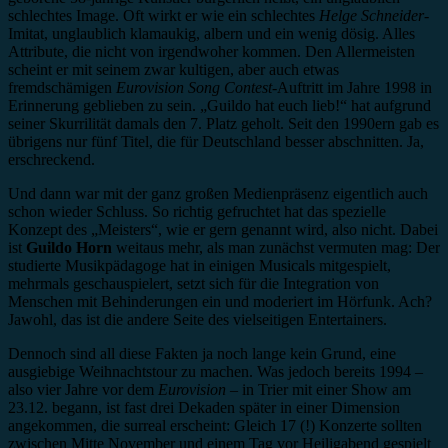
schlechtes Image. Oft wirkt er wie ein schlechtes
Helge Schneider
-
Imitat, unglaublich klamaukig, albern und ein wenig dösig. Alles
Attribute, die nicht von irgendwoher kommen. Den Allermeisten
scheint er mit seinem zwar kultigen, aber auch etwas
fremdschämigen
Eurovision Song Contest
-Auftritt im Jahre 1998 in
Erinnerung geblieben zu sein. „Guildo hat euch lieb!“ hat aufgrund
seiner Skurrilität damals den 7. Platz geholt. Seit den 1990ern gab es
übrigens nur fünf Titel, die für Deutschland besser abschnitten. Ja,
erschreckend.
Und dann war mit der ganz großen Medienpräsenz eigentlich auch
schon wieder Schluss. So richtig gefruchtet hat das spezielle
Konzept des „Meisters“, wie er gern genannt wird, also nicht. Dabei
ist
Guildo Horn
weitaus mehr, als man zunächst vermuten mag: Der
studierte Musikpädagoge hat in einigen Musicals mitgespielt,
mehrmals geschauspielert, setzt sich für die Integration von
Menschen mit Behinderungen ein und moderiert im Hörfunk. Ach?
Jawohl, das ist die andere Seite des vielseitigen Entertainers.
Dennoch sind all diese Fakten ja noch lange kein Grund, eine
ausgiebige Weihnachtstour zu machen. Was jedoch bereits 1994 –
also vier Jahre vor dem
Eurovision
– in Trier mit einer Show am
23.12. begann, ist fast drei Dekaden später in einer Dimension
angekommen, die surreal erscheint: Gleich 17 (!) Konzerte sollten
zwischen Mitte November und einem Tag vor Heiligabend gespielt