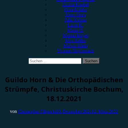
Emilia Knebel
Gina Köhler
Jonas Horn
Julia Köhler
Lucie K.
Marie H.
Marius Meyer
Max Keller
Melvin Klein
Yvonne Hopfensack
Suchen
nach:
Konzertbericht
Guildo Horn & Die Orthopädischen
Strümpfe, Christuskirche Bochum,
18.12.2021
von
Christopher Filipecki
20. Dezember 2021
12. März 2022