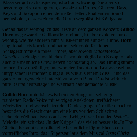
Klassiker gut nachzuspielen, ist schon schwierig. Sie aber so
hervorragend zu arrangieren, dass sie aus Drums, Gitarren, Bass,
Keys und Saxophon einen dermaßen fetten, knallenden Sound
herausholen, dass es einem die Ohren wegbläst, ist Königsliga.
Genau das ist womöglich das Beste an dem ganzen Konzert:
Guildo
Horn
mag zwar die Gallionsfigur mimen, ist aber exakt genauso
wichtig, wie die anderen fünf Musiker*innen auf der Bühne.
Horn
singt tonal stets korrekt und hat mit seiner old fashioned
Schlagerstimme ein tolles Timbre, aber sowohl
Mademoiselle
Gazelle
als einziges weibliches Ensemblemitglied am Saxophon als
auch die männliche Crew liefern hochkarätig ab. Das Timing stimmt
immer. Trotz unzähliger, unerwarteter Tonart- und Beatwechsel und
untypischer Harmonien klingt alles wie aus einem Guss – und das
ganz ohne irgendeine Unterstützung vom Band. Das ist wirklich
pure Rarität heutzutage und wahrhaft handgemachte Musik.
Guildo Horn
unterhält zwischen den Songs mit seiner gut
trainierten Radio-Voice mit witzigen Anekdoten, treffsicheren
Wortwitzen und wertschätzenden Danksagungen. Textlich machen
besonders die Geschichte um eine kurz vor dem Schlachten
stehende Weihnachtsgans auf der „Bridge Over Troubled Water“-
Melodie, ein schickes „In der Krippe“, das vielen besser als „In The
Ghetto“ bekannt sein sollte, eine besinnliche Figur. Ebenso ein
vortreffliches Intro, das „Superstar“ aus dem Musical
Jesus Christ