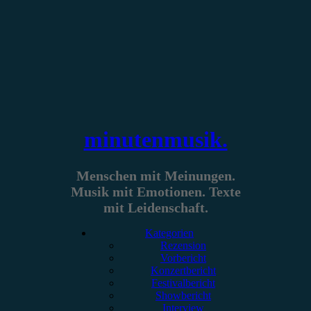
Zum
Inhalt
springen
minutenmusik.
Menschen mit Meinungen.
Musik mit Emotionen. Texte
mit Leidenschaft.
Kategorien
Rezension
Vorbericht
Konzertbericht
Festivalbericht
Showbericht
Interview