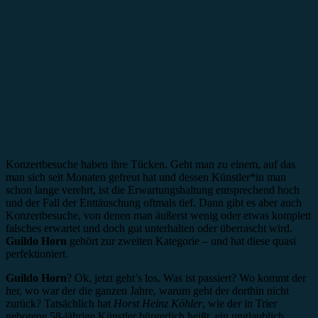
Konzertbesuche haben ihre Tücken. Geht man zu einem, auf das
man sich seit Monaten gefreut hat und dessen Künstler*in man
schon lange verehrt, ist die Erwartungshaltung entsprechend hoch
und der Fall der Enttäuschung oftmals tief. Dann gibt es aber auch
Konzertbesuche, von denen man äußerst wenig oder etwas komplett
falsches erwartet und doch gut unterhalten oder überrascht wird.
Guildo Horn
gehört zur zweiten Kategorie – und hat diese quasi
perfektioniert.
Guildo Horn
? Ok, jetzt geht’s los. Was ist passiert? Wo kommt der
her, wo war der die ganzen Jahre, warum geht der dorthin nicht
zurück? Tatsächlich hat
Horst Heinz Köhler
, wie der in Trier
geborene 58-jährige Künstler bürgerlich heißt, ein unglaublich