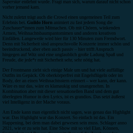
Superstar
entlehnt wurde. Fragt man sich, warum darauf nicht schon
vorher jemand kam.
Nicht zuletzt trägt auch die Crowd einen ungemeinen Teil zum
Erlebnis bei.
Guildo Horn
animiert zu fast jedem Song die
Zuschauer*innen zum Mitmachen. Ob mit Chören, winkenden
Armen, Weihnachtsbaumpantomimen und anderen kreativen
Einfällen. Langeweile wird hier für 130 Minuten zum Fremdwort.
Denn mit Sicherheit sind anspruchsvolle Konzerte immer schön und
beeindruckend, aber eben auch passiv – hier trifft Anspruch
hingegen auf Witz und eine unglaublich große Ladung Spaß und
Freude, die jede*r mit Sicherheit sehr, sehr nötig hat.
Der Frontmann zieht sich einige Male um und hat viele auffällige
Outfits im Gepäck. Ob oberkörperfrei mit Engelsflügeln oder im
Body, der an einen Weihnachtsstern erinnert – wer kann, der kann.
Wäre es nur das, wäre es klamaukig und unangenehm. In
Kombination aber mit dieser sensationellen Band und dem gut
überlegten Humor in den Lyrics, ist es grandios. Das setzt äußerst
viel Intelligenz in der Mache voraus.
Am Ende kann man eigentlich nicht sagen, was genau das Highlight
war. Das Highlight war das Konzert. So einfach ist das. Ein
Happening, bei dem man dabei gewesen sein muss. Schlager anno
2021, wie er zu sein hat. Eine Show mit so viel Elan, Können,