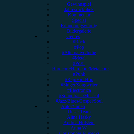
Gewinnspiel
Jahresrückblick
Kommentar
Special
Erinnerungswürdig
Bildergalerie
Genres
#Rock
#Pop
#Alternative/Indie
#Metal
#Post-
Hardcore/Hardcore/Metalcore
#Punk
#Rap/Hip-Hop
#Singer/Songwriter
#Electronica
#Soundtrack/Musical
#Jazz/Blues/Gospel/Soul
Autor*innen
Unser Team
Alina Hasky
Andrea Holstein
Anna W.
Christopher Filipecki