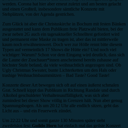
werden. Corona hat hier aber erneut zuletzt und am besten gelacht
und einen Großteil, insbesondere sämtliche Konzerte mit
Stehplätzen, von der Agenda gestrichen.
Zum Glück ist aber die Christuskirche in Bochum mit festen Bänken
ausgestattet und kann dem Publikum freie Platzwahl bieten, bei der
zwar neben 2G auch ein tagesaktueller Schnelltest gefordert wird
und permanent eine Maske zu tragen ist, aber das ist mittlerweile
kaum noch erwähnenswert. Doch wer zur Hölle rennt bitte diesem
Typen auf vermeintlich 17 Shows die Hütte ein? Und noch viel
wichtiger: Warum? Schon vor dem Eingang wird deutlich, dass sich
die Laune der Zuschauer*innen anscheinend bereits zuhause auf
höchster Stufe befand, da viele weihnachtlich angezogen sind. Ob
Ugly Christmas Sweater, bunte Lichterketten um den Hals oder
trashige Weihnachtsbaummützen – Bad Taste? Good Taste!
Konzerte dieser Art bewegen sich oft auf einen äußerst schmalen
Grat. Schnell kippt das Publikum in Richtung Randale und durch
Alkohol geschuldeter Verhaltensauffälligkeit, was sich aber
zumindest bei dieser Show völlig in Grenzen hält. Nun aber genug
Spannungsbogen. Als um 20:12 Uhr alle endlich sitzen, geht das
Licht aus – und ein Feuerwerk zündet.
Um 22:22 Uhr und somit ganze 130 Minuten später steht
zweifelslos fest:
Guildo Horn
hat einfach mal das geilste Konzert