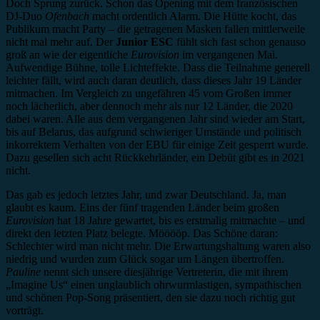
Doch Sprung zurück. Schon das Opening mit dem französischen
DJ-Duo
Ofenbach
macht ordentlich Alarm. Die Hütte kocht, das
Publikum macht Party – die getragenen Masken fallen mittlerweile
nicht mal mehr auf. Der
Junior ESC
fühlt sich fast schon genauso
groß an wie der eigentliche
Eurovision
im vergangenen Mai.
Aufwendige Bühne, tolle Lichteffekte. Dass die Teilnahme generell
leichter fällt, wird auch daran deutlich, dass dieses Jahr 19 Länder
mitmachen. Im Vergleich zu ungefähren 45 vom Großen immer
noch lächerlich, aber dennoch mehr als nur 12 Länder, die 2020
dabei waren. Alle aus dem vergangenen Jahr sind wieder am Start,
bis auf Belarus, das aufgrund schwieriger Umstände und politisch
inkorrektem Verhalten von der EBU für einige Zeit gesperrt wurde.
Dazu gesellen sich acht Rückkehrländer, ein Debüt gibt es in 2021
nicht.
Das gab es jedoch letztes Jahr, und zwar Deutschland. Ja, man
glaubt es kaum. Eins der fünf tragenden Länder beim großen
Eurovision
hat 18 Jahre gewartet, bis es erstmalig mitmachte – und
direkt den letzten Platz belegte. Mööööp. Das Schöne daran:
Schlechter wird man nicht mehr. Die Erwartungshaltung waren also
niedrig und wurden zum Glück sogar um Längen übertroffen.
Pauline
nennt sich unsere diesjährige Vertreterin, die mit ihrem
„Imagine Us“ einen unglaublich ohrwurmlastigen, sympathischen
und schönen Pop-Song präsentiert, den sie dazu noch richtig gut
vorträgt.