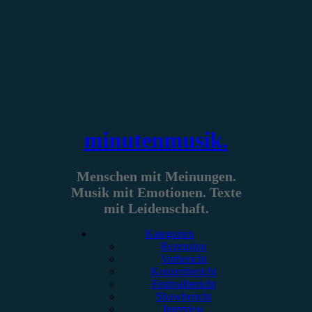
Zum
Inhalt
springen
minutenmusik.
Menschen mit Meinungen.
Musik mit Emotionen. Texte
mit Leidenschaft.
Kategorien
Rezension
Vorbericht
Konzertbericht
Festivalbericht
Showbericht
Interview