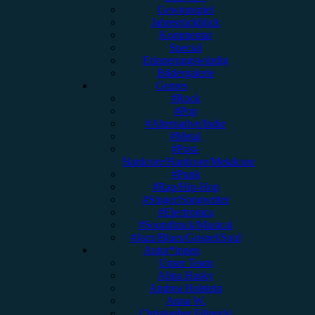
Gewinnspiel
Jahresrückblick
Kommentar
Special
Erinnerungswürdig
Bildergalerie
Genres
#Rock
#Pop
#Alternative/Indie
#Metal
#Post-
Hardcore/Hardcore/Metalcore
#Punk
#Rap/Hip-Hop
#Singer/Songwriter
#Electronica
#Soundtrack/Musical
#Jazz/Blues/Gospel/Soul
Autor*innen
Unser Team
Alina Hasky
Andrea Holstein
Anna W.
Christopher Filipecki