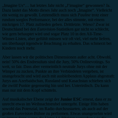
„Imagine Us“… hat letztes Jahr nicht „J’imagine“ gewonnen? Ja.
Dazu lautet das Motto dieses Jahr auch noch „Imagine“. Vielleicht
ein wenig zu gewollt. Letztendlich muss sich
Pauline
trotz einer
rundum sorglos Performance, bei der alles stimmte, mit einem
mickrigen 17. Platz zufrieden geben. Drittletzte. Wieso? Zwar ist
Deutschland bei den
Eurovision
-Statistiken gar nicht so schlecht,
wie gern behauptet wird und sogar Platz 10 in den All-Time-
Winner-Listen, aber gefühlt müssen wir oft viel, viel mehr liefern,
um überhaupt irgendwie Beachtung zu erhalten. Das schmerzt bei
Kindern noch mehr.
Aber lassen wir die politischen Dimensionen außer acht. Obwohl,
nein! 50% des Endresultats sind die Jury, 50% Onlinevotings. So
weit, so fair. Dass aber vermeintlich neutrale Jurys ohne mit der
Wimper zu zucken, Punkte an ihre Verbündeten vergeben, ist
unangebracht und wird auch mit ausbleibendem Applaus abgestraft:
Jurys aus Azerbaidschan, Russland und Kasachstan schieben sich
die zwölf Punkte gegenseitig hin und her. Unterirdisch. Da kann
man nur mit dem Kopf schütteln.
Auf musikalischer Ebene zeigt der
Junior ESC
erneut, dass er zu
unrecht etwas im Weihnachtstrubel untergeht. Einige Hits haben
sowohl das Potenzial, im Radio durchzustarten, als auch auf der
großen
Eurovision
-Bühne zu performen. Etwas unangenehm wird