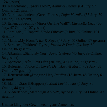
124 gesamt)
08. Kasachstan: „Ертегі әлемі“,
Alinur & Beknur
(64 Jury, 57
Online, 121 gesamt)
09. Nordmazedonien: „Green Forces“,
Dajte Muzuika
(55 Jury, 59
Online, 114 gesamt)
10. Italien: „Specchio (Mirror On The Wall)“,
Elisabetta Lizza
(60
Jury, 47 Online, 107 gesamt)
11. Portugal: „O Rapaz“,
Simão Oliveira
(9 Jury, 92 Online, 101
gesamt)
12. Malta: „My Home“,
Ike & Kaya
(47 Jury, 50 Online, 97 gesamt)
13. Serbien: „Children’s Eyes“,
Jovana & Dunja
(24 Jury, 62
Online, 86 gesamt)
14. Albanien: „Stand By You“,
Anna Gjebrea
(45 Jury, 39 Online,
84 gesamt)
15. Spanien: „Reír“,
Levi Díaz
(30 Jury, 47 Online, 77 gesamt)
16. Bulgarien: „Voice Of Love“,
Denislava & Martin
(39 Jury, 38
Online, 77 gesamt)
17.
Deutschland: „Imagine Us“,
Pauline
(15 Jury, 46 Online, 61
gesamt)
18. Irland: „Saor (Disappear)“,
Maiú Levi Lawlor
(5 Jury, 39
Online, 44 gesamt)
19. Niederlande: „Mata Sugu Aō Ne“,
Ayana
(9 Jury, 34 Online, 43
gesamt)
Und so klingt der Gewinnersong aus Armenien: