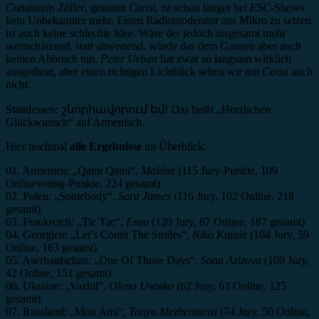
Constantin Zöller
, genannt
Consi
, ist schon länger bei
ESC
-Shows
kein Unbekannter mehr. Einen Radiomoderator ans Mikro zu setzen
ist auch keine schlechte Idee. Wäre der jedoch insgesamt mehr
wertschätzend, statt abwertend, würde das dem Ganzen aber auch
keinen Abbruch tun.
Peter Urban
hat zwar so langsam wirklich
ausgedient, aber einen richtigen Lichtblick sehen wir mit
Consi
auch
nicht.
Stattdessen: շնորհավորում եմ! Das heißt „Herzlichen
Glückwunsch“ auf Armenisch.
Hier nochmal
alle Ergebnisse
im Überblick:
01. Armenien: „Qami Qami“,
Maléna
(115 Jury-Punkte, 109
Onlinevoting-Punkte, 224 gesamt)
02. Polen: „Somebody“,
Sara James
(116 Jury, 102 Online, 218
gesamt)
03. Frankreich: „Tic Tac“,
Enzo
(120 Jury, 67 Online, 187 gesamt)
04. Georgien: „Let’s Count The Smiles“,
Niko Kajaia
(104 Jury, 59
Online, 163 gesamt)
05. Aserbaidschan: „One Of Those Days“,
Sona Azizova
(109 Jury,
42 Online, 151 gesamt)
06. Ukraine: „Vazhil“,
Olena Usenko
(62 Jury, 63 Online, 125
gesamt)
07. Russland: „Mon Ami“,
Tanya Mezhentseva
(74 Jury, 50 Online,