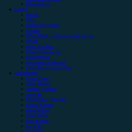
Bildergalerie
Genres
#Rock
#Pop
#Alternative/Indie
#Metal
#Post-Hardcore/Hardcore/Metalcore
#Punk
#Rap/Hip-Hop
#Singer/Songwriter
#Electronica
#Soundtrack/Musical
#Jazz/Blues/Gospel/Soul
Autor*innen
Unser Team
Alina Hasky
Andrea Holstein
Anna W.
Christopher Filipecki
Emilia Knebel
Gina Köhler
Jonas Horn
Julia Köhler
Lucie K.
Marie H.