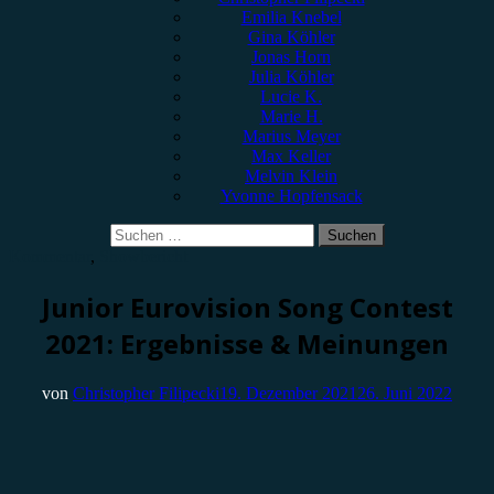
Emilia Knebel
Gina Köhler
Jonas Horn
Julia Köhler
Lucie K.
Marie H.
Marius Meyer
Max Keller
Melvin Klein
Yvonne Hopfensack
Suchen
nach:
Kommentar
,
Showbericht
Junior Eurovision Song Contest
2021: Ergebnisse & Meinungen
von
Christopher Filipecki
19. Dezember 2021
26. Juni 2022