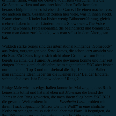
es immer dann, wenn die Unter-14-Jährigen versuchen wie die
Großen zu wirken und aus ihrer kindlichen Rolle komplett
herausschlüpfen, aber so ist eben das Game. Die einen machen vor,
die anderen nach. Gesanglich zeigen hier viele, was in ihnen steckt.
Kaum eines der Kinder hat bisher wenig Bühnenerfahrung, gleich
mehrere haben in ihren Ländern bereits Shows wie „The Voice
Kids“ gewonnen. Professionalität, die beeindruckt und beängstigt,
wenn man daran zurückdenkt, was man selbst in dem Alter getan
hat.
Wirklich starke Songs sind das international klingende „Somebody“
aus Polen, vorgetragen von
Sara James
, die schon jetzt aussieht wie
ein Star.
ESC
-Fans fragen sich nicht ohne Grund, warum Polen
bereits zweimal die
Junior
-Ausgabe gewinnen konnte und hier seit
einigen Jahren ziemlich abliefert, beim eigentlichen
ESC
aber bisher
nur einmal die Top 3 und nur dreimal die Top 10 enterte. Ballert
man sämtliche Ideen lieber für die Kleinen raus? Bei der Endtafel
steht auch dieses Jahr Polen wieder auf Rang 2.
Einige Male wird es edgy. Italien konnte im Mai zeigen, dass Rock
keinesfalls tot ist und hat mal eben mit
Måneskin
die Band des
Jahres in den Ring geworfen, die nach ihrem Sieg beim
ESC 2021
die gesamte Welt erobern konnten.
Elisabetta Lizza
probiert mit
ihrem Track „Spacchio (Mirror On The Wall)“ in eine ähnliche
Kerbe zu schlagen, muss sich final aber mit Platz 10 begnügen, da
ihre Bühnenpräsenz einfach nicht ausreicht. Wie es mit einem