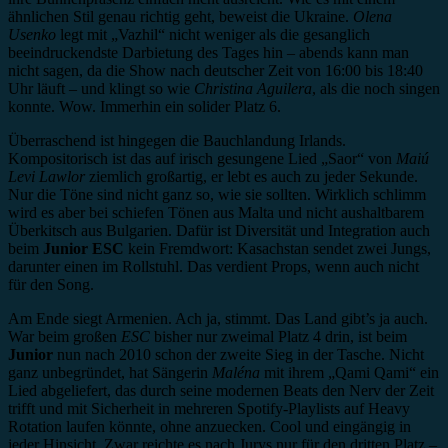
ähnlichen Stil genau richtig geht, beweist die Ukraine.
Olena
Usenko
legt mit „Vazhil“ nicht weniger als die gesanglich
beeindruckendste Darbietung des Tages hin – abends kann man
nicht sagen, da die Show nach deutscher Zeit von 16:00 bis 18:40
Uhr läuft – und klingt so wie
Christina Aguilera
, als die noch singen
konnte. Wow. Immerhin ein solider Platz 6.
Überraschend ist hingegen die Bauchlandung Irlands.
Kompositorisch ist das auf irisch gesungene Lied „Saor“ von
Maiú
Levi Lawlor
ziemlich großartig, er lebt es auch zu jeder Sekunde.
Nur die Töne sind nicht ganz so, wie sie sollten. Wirklich schlimm
wird es aber bei schiefen Tönen aus Malta und nicht aushaltbarem
Überkitsch aus Bulgarien. Dafür ist Diversität und Integration auch
beim
Junior ESC
kein Fremdwort: Kasachstan sendet zwei Jungs,
darunter einen im Rollstuhl. Das verdient Props, wenn auch nicht
für den Song.
Am Ende siegt Armenien. Ach ja, stimmt. Das Land gibt’s ja auch.
War beim großen
ESC
bisher nur zweimal Platz 4 drin, ist beim
Junior
nun nach 2010 schon der zweite Sieg in der Tasche. Nicht
ganz unbegründet, hat Sängerin
Maléna
mit ihrem „Qami Qami“ ein
Lied abgeliefert, das durch seine modernen Beats den Nerv der Zeit
trifft und mit Sicherheit in mehreren Spotify-Playlists auf Heavy
Rotation laufen könnte, ohne anzuecken. Cool und eingängig in
jeder Hinsicht. Zwar reichte es nach Jurys nur für den dritten Platz –