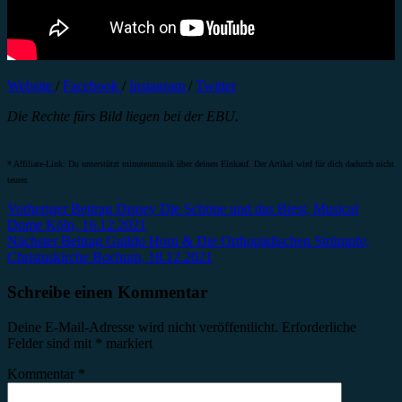
Website
/
Facebook
/
Instagram
/
Twitter
Die Rechte fürs Bild liegen bei der EBU.
* Affiliate-Link: Du unterstützt minutenmusik über deinen Einkauf. Der Artikel wird für dich dadurch nicht
teurer.
Beitragsnavigation
Vorheriger Beitrag
Disney Die Schöne und das Biest, Musical
Dome Köln, 16.12.2021
Nächster Beitrag
Guildo Horn & Die Orthopädischen Strümpfe,
Christuskirche Bochum, 18.12.2021
Schreibe einen Kommentar
Deine E-Mail-Adresse wird nicht veröffentlicht.
Erforderliche
Felder sind mit
*
markiert
Kommentar
*