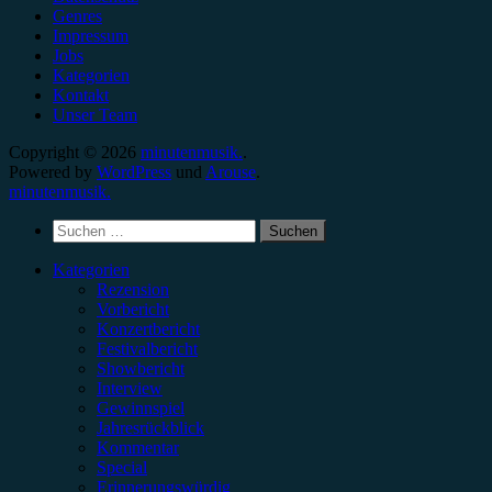
Genres
Impressum
Jobs
Kategorien
Kontakt
Unser Team
Copyright © 2026
minutenmusik.
.
Powered by
WordPress
und
Arouse
.
minutenmusik.
Suchen
nach:
Kategorien
Rezension
Vorbericht
Konzertbericht
Festivalbericht
Showbericht
Interview
Gewinnspiel
Jahresrückblick
Kommentar
Special
Erinnerungswürdig