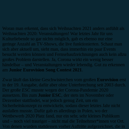
Woran man erkennt, dass sich Weihnachten 2021 anders anfühlt als
Weihnachten 2020: Veranstaltungen! War letztes Jahr für uns
Kulturliebende so gar nichts möglich, gab es ebenso nur eine
geringe Anzahl an TV-Shows, die live funktionierten. Schaut man
sich aber aktuell um, sieht man, dass immerhin ein paar Events
besucht werden können und Fernsehaufzeichnungen auch kein allzu
großes Problem darstellen. Ja, Corona wirkt ein wenig besser
händelbar – und Veranstaltungen wieder lebendig. Gut zu erkennen
am
Junior Eurovision Song Contest 2021
.
Zwar läuft das kleine Geschwisterchen vom großen
Eurovision
erst
in der 19. Ausgabe, dafür aber ohne Unterbrechung seit 2003 durch.
Der große
ESC
musste wegen der Corona-Pandemie 2020
aussetzen. Bis zum
Junior ESC
, der stets im November oder
Dezember stattfindet, war jedoch genug Zeit, um ein
Sicherheitskonzept zu entwickeln, sodass dieser letztes Jahr nicht
ausfallen musste. Dafür gab es allerdings in Polen, wo der
Wettbewerb 2020 Platz fand, nur ein sehr, sehr kleines Publikum
und – noch viel trauriger – nicht mal die Teilnehmer*innen vor Ort.
Von denen wurden stattdessen vorher Auftritte aufgezeichnet, die in