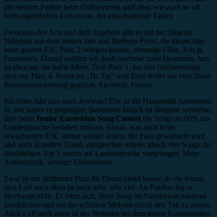
die meisten Punkte beim Onlinevoting sind aber, wie auch so oft
beim eigentlichen
Eurovision
, der entscheidende Faktor.
Zwischen den Acts und dem Ergebnis gibt es mit der Siegerin
Valentina
aus dem letzten Jahr und
Barbara Pravi
, die dieses Jahr
beim großen
ESC
Platz 2 belegen konnte, stimmige Filler. Ach ja,
Frankreich. Darauf wollten wir doch nochmal zurückkommen. Jury
ist eben nur die halbe Miete. Dort Platz 1, bei den Onlinevotings
aber nur Platz 4. Somit sei „Tic Tac“ von
Enzo
leider nur eine finale
Bronzeauszeichnung gegönnt. Au revoir, France.
Nächstes Jahr also nach Jerewan? Das ist die Hauptstadt Armeniens.
Ja, wir haben es gegooglet. Besonders löblich ist übrigens weiterhin,
dass beim
Junior Eurovision Song Contest
die Songs zu 60% aus
Landessprache bestehen müssen. Etwas, was auch beim
erwachsenen
ESC
immer wieder seitens der Fans gewünscht wird
und auch aktuellen Trends entsprechen würde: gleich vier Songs der
diesjährigen Top 5 waren auf Landessprache vorgetragen. Mehr
Authentizität, weniger Einheitsbrei!
Zwar ist ein drittletzter Platz für Deutschland besser als ein letzter,
aber Luft nach oben ist noch sehr, sehr viel. An
Pauline
lag es
überhaupt nicht. Es lohnt sich, ihren Song im Nachhinein nochmal
anzuklicken und mit der schicken Melodie durch den Tag zu ziehen.
Auch Luft nach oben ist des Weiteren bei dem neuen Kommentator: