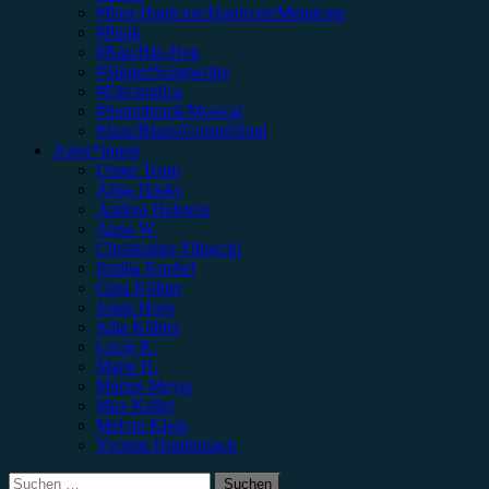
#Post-Hardcore/Hardcore/Metalcore
#Punk
#Rap/Hip-Hop
#Singer/Songwriter
#Electronica
#Soundtrack/Musical
#Jazz/Blues/Gospel/Soul
Autor*innen
Unser Team
Alina Hasky
Andrea Holstein
Anna W.
Christopher Filipecki
Emilia Knebel
Gina Köhler
Jonas Horn
Julia Köhler
Lucie K.
Marie H.
Marius Meyer
Max Keller
Melvin Klein
Yvonne Hopfensack
Suchen