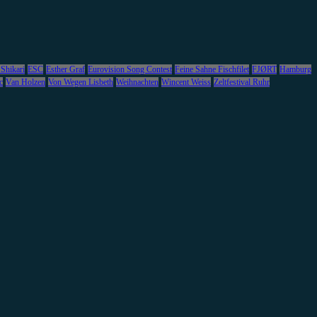
 Shikari
ESC
Esther Graf
Eurovision Song Contest
Feine Sahne Fischfilet
FJØRT
Hamburg
c
Van Holzen
Von Wegen Lisbeth
Weihnachten
Wincent Weiss
Zeltfestival Ruhr