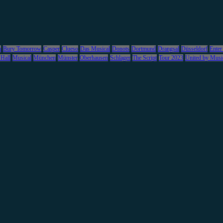
m
Bury Tomorrow
Casper
Clueso
Das Musical
Donots
Dortmund
Drangsal
Düsseldorf
Enter
 Hall
Musical
München
Münster
Oberhausen
Schlager
The Script
Tour 2023
United by Musi