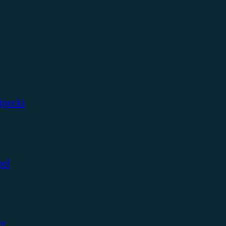
ipecki
bel
er