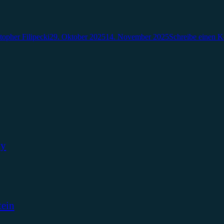
topher Filipecki
29. Oktober 2025
14. November 2025
Schreibe einen 
ky
tein