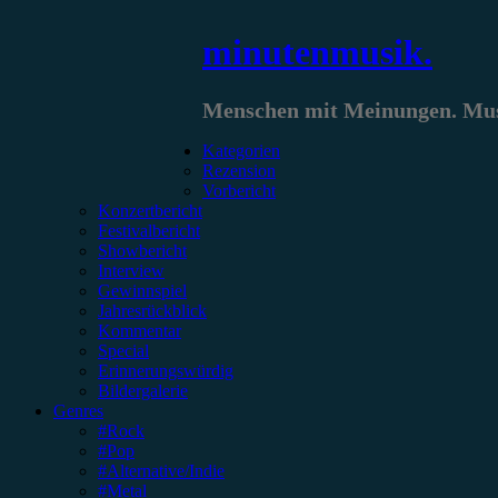
Zum
minutenmusik.
Inhalt
springen
Menschen mit Meinungen. Musi
Kategorien
Rezension
Vorbericht
Konzertbericht
Festivalbericht
Showbericht
Interview
Gewinnspiel
Jahresrückblick
Kommentar
Special
Erinnerungswürdig
Bildergalerie
Genres
#Rock
#Pop
#Alternative/Indie
#Metal