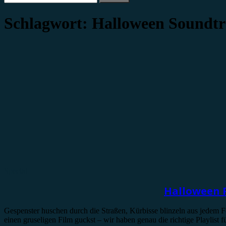
nach:
Schlagwort:
Halloween Soundt
Special
Halloween P
Gespenster huschen durch die Straßen, Kürbisse blinzeln aus jedem Fe
einen gruseligen Film guckst – wir haben genau die richtige Playlist 