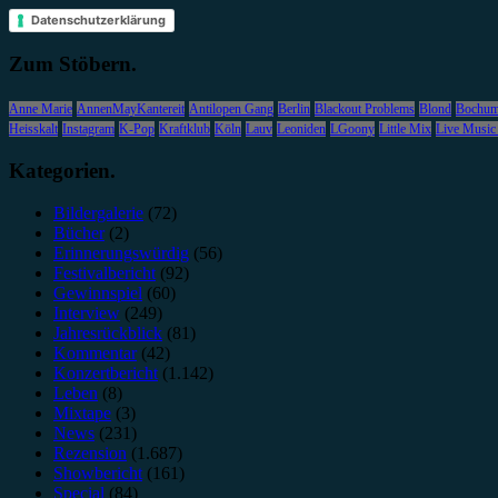
Datenschutzerklärung
Zum Stöbern.
Anne Marie
AnnenMayKantereit
Antilopen Gang
Berlin
Blackout Problems
Blond
Bochu
Heisskalt
Instagram
K-Pop
Kraftklub
Köln
Lauv
Leoniden
LGoony
Little Mix
Live Music
Kategorien.
Bildergalerie
(72)
Bücher
(2)
Erinnerungswürdig
(56)
Festivalbericht
(92)
Gewinnspiel
(60)
Interview
(249)
Jahresrückblick
(81)
Kommentar
(42)
Konzertbericht
(1.142)
Leben
(8)
Mixtape
(3)
News
(231)
Rezension
(1.687)
Showbericht
(161)
Special
(84)