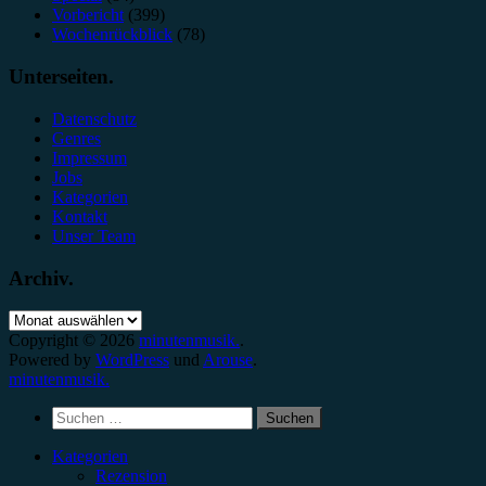
Vorbericht
(399)
Wochenrückblick
(78)
Unterseiten.
Datenschutz
Genres
Impressum
Jobs
Kategorien
Kontakt
Unser Team
Archiv.
Archiv.
Copyright © 2026
minutenmusik.
.
Powered by
WordPress
und
Arouse
.
minutenmusik.
Suchen
nach:
Kategorien
Rezension