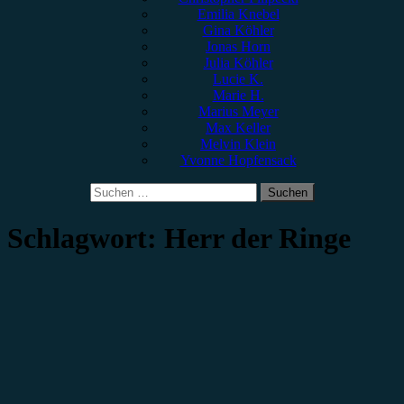
Emilia Knebel
Gina Köhler
Jonas Horn
Julia Köhler
Lucie K.
Marie H.
Marius Meyer
Max Keller
Melvin Klein
Yvonne Hopfensack
Suchen
nach:
Schlagwort:
Herr der Ringe