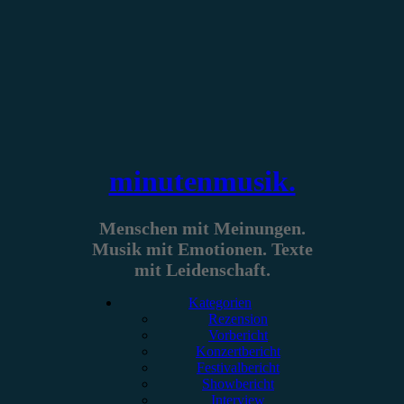
Zum
Inhalt
springen
minutenmusik.
Menschen mit Meinungen.
Musik mit Emotionen. Texte
mit Leidenschaft.
Kategorien
Rezension
Vorbericht
Konzertbericht
Festivalbericht
Showbericht
Interview