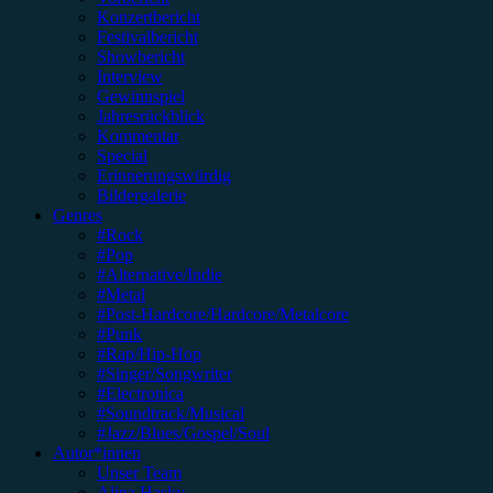
Konzertbericht
Festivalbericht
Showbericht
Interview
Gewinnspiel
Jahresrückblick
Kommentar
Special
Erinnerungswürdig
Bildergalerie
Genres
#Rock
#Pop
#Alternative/Indie
#Metal
#Post-Hardcore/Hardcore/Metalcore
#Punk
#Rap/Hip-Hop
#Singer/Songwriter
#Electronica
#Soundtrack/Musical
#Jazz/Blues/Gospel/Soul
Autor*innen
Unser Team
Alina Hasky