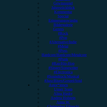
Gewinnspiel
Jahresrückblick
Kommentar
Special
Erinnerungswürdig
Bildergalerie
Genres
#Rock
#Pop
#Alternative/Indie
#Metal
#Post-
Hardcore/Hardcore/Metalcore
#Punk
#Rap/Hip-Hop
#Singer/Songwriter
#Electronica
#Soundtrack/Musical
#Jazz/Blues/Gospel/Soul
Autor*innen
Unser Team
Alina Hasky
Andrea Holstein
Anna W.
Christopher Filipecki