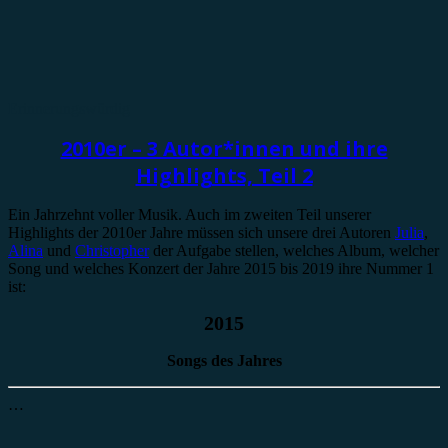
Erinnerungswürdig
2010er – 3 Autor*innen und ihre
Highlights, Teil 2
Ein Jahrzehnt voller Musik. Auch im zweiten Teil unserer
Highlights der 2010er Jahre müssen sich unsere drei Autoren
Julia
,
Alina
und
Christopher
der Aufgabe stellen, welches Album, welcher
Song und welches Konzert der Jahre 2015 bis 2019 ihre Nummer 1
ist:
2015
Songs des Jahres
…