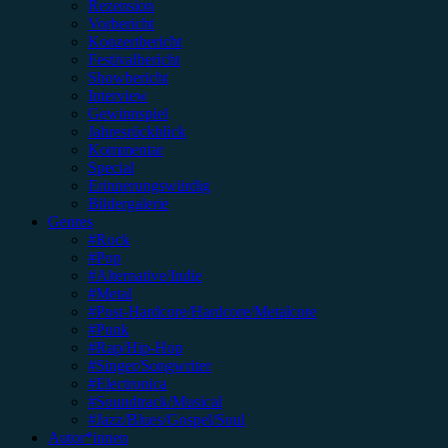
Rezension
Vorbericht
Konzertbericht
Festivalbericht
Showbericht
Interview
Gewinnspiel
Jahresrückblick
Kommentar
Special
Erinnerungswürdig
Bildergalerie
Genres
#Rock
#Pop
#Alternative/Indie
#Metal
#Post-Hardcore/Hardcore/Metalcore
#Punk
#Rap/Hip-Hop
#Singer/Songwriter
#Electronica
#Soundtrack/Musical
#Jazz/Blues/Gospel/Soul
Autor*innen