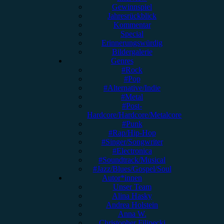
Gewinnspiel
Jahresrückblick
Kommentar
Special
Erinnerungswürdig
Bildergalerie
Genres
#Rock
#Pop
#Alternative/Indie
#Metal
#Post-
Hardcore/Hardcore/Metalcore
#Punk
#Rap/Hip-Hop
#Singer/Songwriter
#Electronica
#Soundtrack/Musical
#Jazz/Blues/Gospel/Soul
Autor*innen
Unser Team
Alina Hasky
Andrea Holstein
Anna W.
Christopher Filipecki