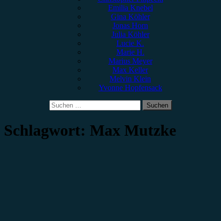
Emilia Knebel
Gina Köhler
Jonas Horn
Julia Köhler
Lucie K.
Marie H.
Marius Meyer
Max Keller
Melvin Klein
Yvonne Hopfensack
Suchen
nach:
Schlagwort:
Max Mutzke