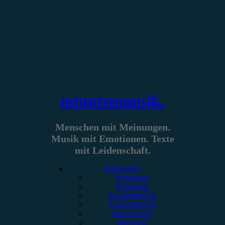
Zum
Inhalt
springen
minutenmusik.
Menschen mit Meinungen.
Musik mit Emotionen. Texte
mit Leidenschaft.
Kategorien
Rezension
Vorbericht
Konzertbericht
Festivalbericht
Showbericht
Interview