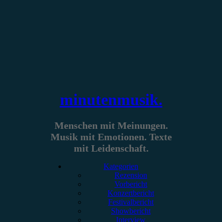
Zum
Inhalt
springen
minutenmusik.
Menschen mit Meinungen.
Musik mit Emotionen. Texte
mit Leidenschaft.
Kategorien
Rezension
Vorbericht
Konzertbericht
Festivalbericht
Showbericht
Interview