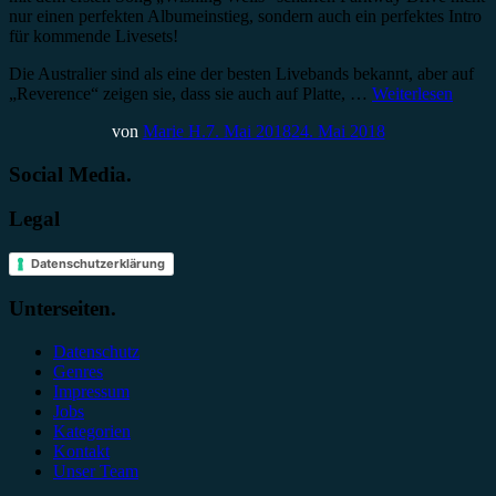
nur einen perfekten Albumeinstieg, sondern auch ein perfektes Intro
für kommende Livesets!
Die Australier sind als eine der besten Livebands bekannt, aber auf
„Reverence“ zeigen sie, dass sie auch auf Platte, …
Weiterlesen
von
Marie H.
7. Mai 2018
24. Mai 2018
Social Media.
Legal
Datenschutzerklärung
Unterseiten.
Datenschutz
Genres
Impressum
Jobs
Kategorien
Kontakt
Unser Team