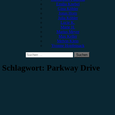
Emilia Knebel
Gina Köhler
Jonas Horn
Julia Köhler
Lucie K.
Marie H.
Marius Meyer
Max Keller
Melvin Klein
Yvonne Hopfensack
Suchen
nach:
Schlagwort:
Parkway Drive