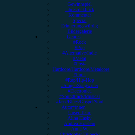
Gewinnspiel
Jahresrückblick
Kommentar
Special
Erinnerungswürdig
Bildergalerie
Genres
#Rock
#Pop
#Alternative/Indie
#Metal
#Post-
Hardcore/Hardcore/Metalcore
#Punk
#Rap/Hip-Hop
#Singer/Songwriter
#Electronica
#Soundtrack/Musical
#Jazz/Blues/Gospel/Soul
Autor*innen
Unser Team
Alina Hasky
Andrea Holstein
Anna W.
Christopher Filipecki