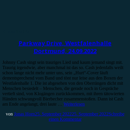
Konzertbericht
Parkway Drive, Westfalenhalle
Dortmund, 24.09.2022
Johnny Cash singt sein trauriges Lied und kaum jemand singt mit.
Traurig irgendwie, aber manchmal ist das so. Cash jedenfalls weilt
schon lange nicht mehr unter uns, sein „Hurt“-Cover läuft
dementsprechend vom Band und tönt nur leise aus den Boxen der
Westfalenhalle 1. Die ist abgesehen von den Oberrängen dicht mit
Menschen besiedelt – Menschen, die gerade noch in Gespräche
vertieft sind, von Klogängen zurückkommen, mit ihren tätowierten
Händen schwungvoll Bierbecher zusammenstoßen. Dann ist Cash
am Ende angelangt, drei laute …
Weiterlesen
von
Jonas Horn
25. September 2022
25. September 2022
Schreibe
einen Kommentar