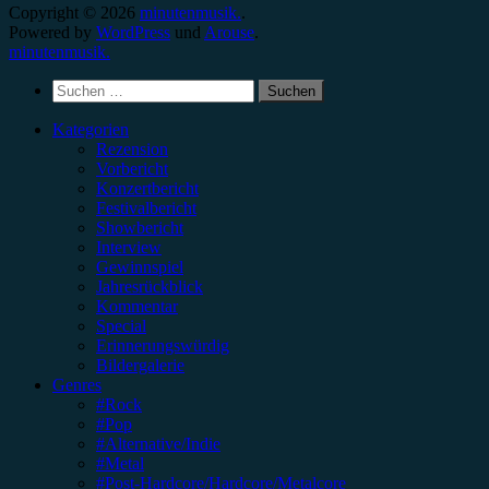
Copyright © 2026
minutenmusik.
.
Powered by
WordPress
und
Arouse
.
minutenmusik.
Suchen
nach:
Kategorien
Rezension
Vorbericht
Konzertbericht
Festivalbericht
Showbericht
Interview
Gewinnspiel
Jahresrückblick
Kommentar
Special
Erinnerungswürdig
Bildergalerie
Genres
#Rock
#Pop
#Alternative/Indie
#Metal
#Post-Hardcore/Hardcore/Metalcore