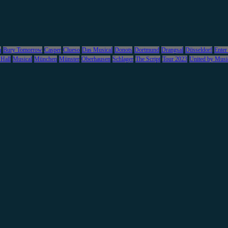
m
Bury Tomorrow
Casper
Clueso
Das Musical
Donots
Dortmund
Drangsal
Düsseldorf
Enter
 Hall
Musical
München
Münster
Oberhausen
Schlager
The Script
Tour 2023
United by Musi