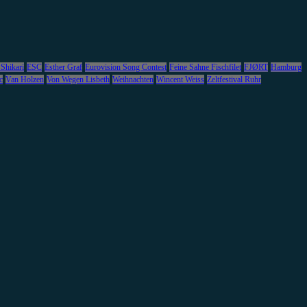
 Shikari
ESC
Esther Graf
Eurovision Song Contest
Feine Sahne Fischfilet
FJØRT
Hamburg
c
Van Holzen
Von Wegen Lisbeth
Weihnachten
Wincent Weiss
Zeltfestival Ruhr