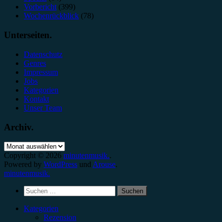
Vorbericht
(399)
Wochenrückblick
(78)
Unterseiten.
Datenschutz
Genres
Impressum
Jobs
Kategorien
Kontakt
Unser Team
Archiv.
Archiv.
Copyright © 2026
minutenmusik.
.
Powered by
WordPress
und
Arouse
.
minutenmusik.
Suchen
nach:
Kategorien
Rezension