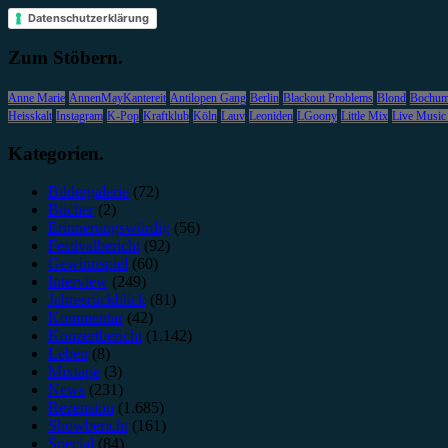
Datenschutzerklärung
Zum Stöbern.
Anne Marie
AnnenMayKantereit
Antilopen Gang
Berlin
Blackout Problems
Blond
Bochu
Heisskalt
Instagram
K-Pop
Kraftklub
Köln
Lauv
Leoniden
LGoony
Little Mix
Live Music
Kategorien.
Bildergalerie
(72)
Bücher
(2)
Erinnerungswürdig
(56)
Festivalbericht
(92)
Gewinnspiel
(60)
Interview
(249)
Jahresrückblick
(81)
Kommentar
(42)
Konzertbericht
(1.142)
Leben
(8)
Mixtape
(3)
News
(231)
Rezension
(1.685)
Showbericht
(161)
Special
(84)