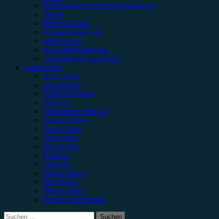
#Post-Hardcore/Hardcore/Metalcore
#Punk
#Rap/Hip-Hop
#Singer/Songwriter
#Electronica
#Soundtrack/Musical
#Jazz/Blues/Gospel/Soul
Autor*innen
Unser Team
Alina Hasky
Andrea Holstein
Anna W.
Christopher Filipecki
Emilia Knebel
Gina Köhler
Jonas Horn
Julia Köhler
Lucie K.
Marie H.
Marius Meyer
Max Keller
Melvin Klein
Yvonne Hopfensack
Suchen