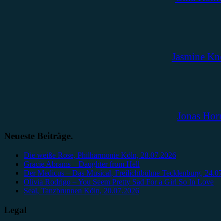
Jasmine Kn
Jonas Hor
Neueste Beiträge.
Die weiße Rose, Philharmonie Köln, 28.07.2026
Gracie Abrams – Daughter from Hell
Der Medicus – Das Musical, Freilichtbühne Tecklenburg, 24.0
Olivia Rodrigo – You Seem Pretty Sad For a Girl So In Love
Seal, Tanzbrunnen Köln, 20.07.2026
Legal