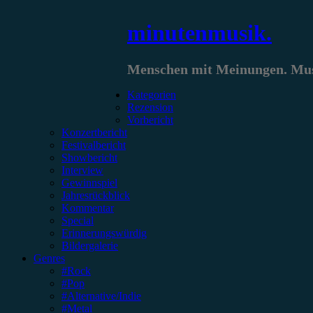
Zum
minutenmusik.
Inhalt
springen
Menschen mit Meinungen. Musi
Kategorien
Rezension
Vorbericht
Konzertbericht
Festivalbericht
Showbericht
Interview
Gewinnspiel
Jahresrückblick
Kommentar
Special
Erinnerungswürdig
Bildergalerie
Genres
#Rock
#Pop
#Alternative/Indie
#Metal