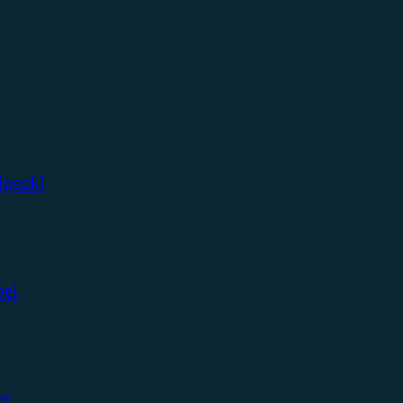
ipecki
bel
er