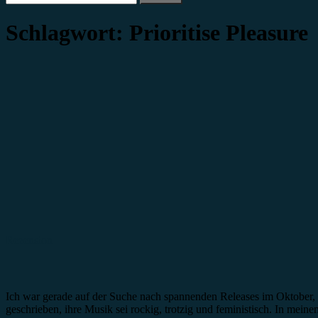
nach:
Schlagwort:
Prioritise Pleasure
Rezension
Ich war gerade auf der Suche nach spannenden Releases im Oktober, al
geschrieben, ihre Musik sei rockig, trotzig und feministisch. In mei