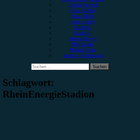
Emilia Knebel
Gina Köhler
Jonas Horn
Julia Köhler
Lucie K.
Marie H.
Marius Meyer
Max Keller
Melvin Klein
Yvonne Hopfensack
Suchen
nach:
Schlagwort:
RheinEnergieStadion