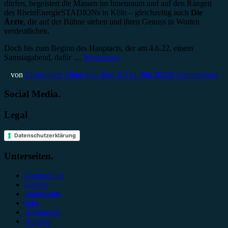
dürfen, begeistert die Massen im Innenraum und auf den Rängen
des RheinEnergieSTADIONs in Köln – gleichzeitig auch
Die
Ärzte
, die auf der Bühne stehen und ihren Genuss in Worten
verdeutlichen.
Doch bis zum Beginn des Hauptacts, der am 4.6.22, einem
Samstagabend, dafür …
Weiterlesen
von
Christopher Filipecki
5. Juni 2022
4. Juli 2022
8 Kommentare
Social Media.
Legal
Datenschutzerklärung
Unterseiten.
Datenschutz
Genres
Impressum
Jobs
Kategorien
Kontakt