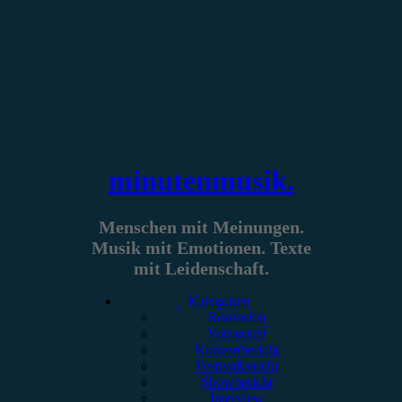
Zum
Inhalt
springen
minutenmusik.
Menschen mit Meinungen.
Musik mit Emotionen. Texte
mit Leidenschaft.
Kategorien
Rezension
Vorbericht
Konzertbericht
Festivalbericht
Showbericht
Interview