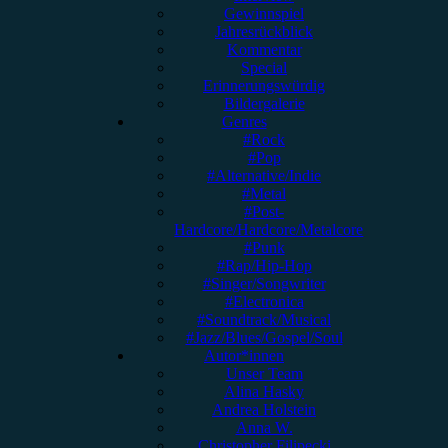
Gewinnspiel
Jahresrückblick
Kommentar
Special
Erinnerungswürdig
Bildergalerie
Genres
#Rock
#Pop
#Alternative/Indie
#Metal
#Post-
Hardcore/Hardcore/Metalcore
#Punk
#Rap/Hip-Hop
#Singer/Songwriter
#Electronica
#Soundtrack/Musical
#Jazz/Blues/Gospel/Soul
Autor*innen
Unser Team
Alina Hasky
Andrea Holstein
Anna W.
Christopher Filipecki