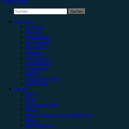
minutenmusik.
Suchen
nach:
Kategorien
Rezension
Vorbericht
Konzertbericht
Festivalbericht
Showbericht
Interview
Gewinnspiel
Jahresrückblick
Kommentar
Special
Erinnerungswürdig
Bildergalerie
Genres
#Rock
#Pop
#Alternative/Indie
#Metal
#Post-Hardcore/Hardcore/Metalcore
#Punk
#Rap/Hip-Hop