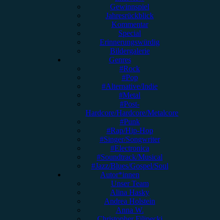
Gewinnspiel
Jahresrückblick
Kommentar
Special
Erinnerungswürdig
Bildergalerie
Genres
#Rock
#Pop
#Alternative/Indie
#Metal
#Post-
Hardcore/Hardcore/Metalcore
#Punk
#Rap/Hip-Hop
#Singer/Songwriter
#Electronica
#Soundtrack/Musical
#Jazz/Blues/Gospel/Soul
Autor*innen
Unser Team
Alina Hasky
Andrea Holstein
Anna W.
Christopher Filipecki