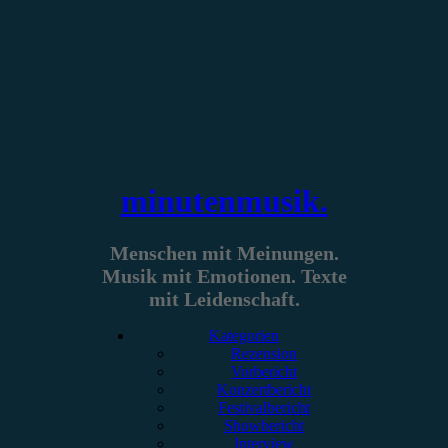
Zum
Inhalt
springen
minutenmusik.
Menschen mit Meinungen.
Musik mit Emotionen. Texte
mit Leidenschaft.
Kategorien
Rezension
Vorbericht
Konzertbericht
Festivalbericht
Showbericht
Interview