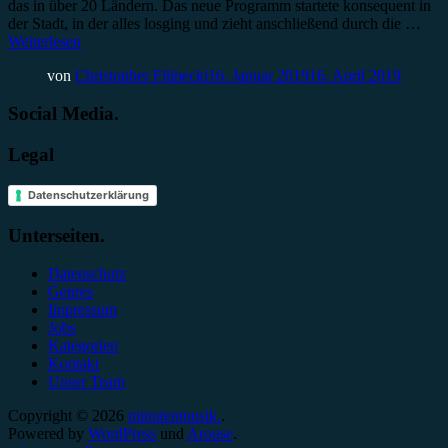
das in über 20 Ländern. Das neue Programm startete konsequent in
der Stadt, in der alles losging und zieht anschließend durch die …
Weiterlesen
von
Christopher Filipecki
16. Januar 2019
16. April 2019
Social Media.
Legal
Datenschutzerklärung
Unterseiten.
Datenschutz
Genres
Impressum
Jobs
Kategorien
Kontakt
Unser Team
Copyright © 2026
minutenmusik.
.
Powered by
WordPress
und
Arouse
.