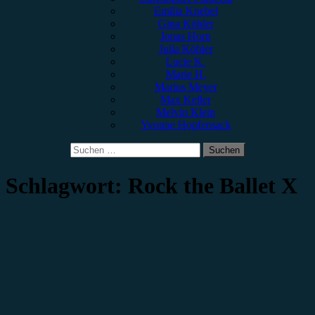
Emilia Knebel
Gina Köhler
Jonas Horn
Julia Köhler
Lucie K.
Marie H.
Marius Meyer
Max Keller
Melvin Klein
Yvonne Hopfensack
Suchen
nach:
Schlagwort:
Rock the Ballet X