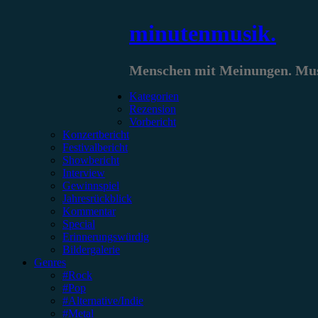
Zum
minutenmusik.
Inhalt
springen
Menschen mit Meinungen. Musi
Kategorien
Rezension
Vorbericht
Konzertbericht
Festivalbericht
Showbericht
Interview
Gewinnspiel
Jahresrückblick
Kommentar
Special
Erinnerungswürdig
Bildergalerie
Genres
#Rock
#Pop
#Alternative/Indie
#Metal