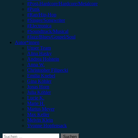
#Post-Hardcore/Hardcore/Metalcore
#Punk
#Rap/Hip-Hop
#Singer/Songwriter
#Electronica
#Soundtrack/Musical
#Jazz/Blues/Gospel/Soul
Autor*innen
Unser Team
Alina Hasky
Andrea Holstein
Anna W.
Christopher Filipecki
Emilia Knebel
Gina Köhler
Jonas Horn
Julia Köhler
Lucie K.
Marie H.
Marius Meyer
Max Keller
Melvin Klein
Yvonne Hopfensack
Suchen