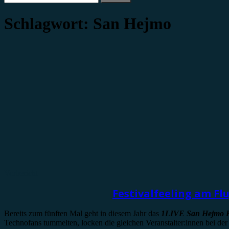
nach:
Schlagwort:
San Hejmo
Vorbericht
Festivalfeeling am Fl
Bereits zum fünften Mal geht in diesem Jahr das
1LIVE San Hejmo Fe
Technofans tummelten, locken die gleichen Veranstalter:innen bei der