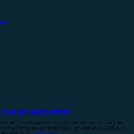
tar
ht in den Startlöchern
ierte Runde. Am Flughafen Weeze, wo einen Monat zuvor noch das
neren San Hejmo nun eine breite Masse an Musikfans an. 2022 hatte
uft gewesen. 2023 …
Weiterlesen