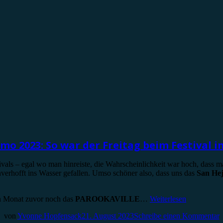
mo 2023: So war der Freitag beim Festival i
ivals – egal wo man hinreiste, die Wahrscheinlichkeit war hoch, dass
nverhofft ins Wasser gefallen. Umso schöner also, dass uns das
San Hej
en Monat zuvor noch das
PAROOKAVILLE
…
Weiterlesen
von
Yvonne Hopfensack
21. August 2023
Schreibe einen Kommentar