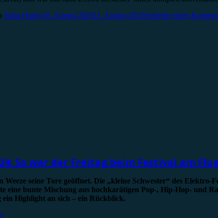
n
Alina Hasky
10. August 2025
11. August 2025
Schreibe einen Kommen
4: So war der Freitag beim Festival am Fl
 Weeze seine Tore geöffnet. Die „kleine Schwester“ des Elektro-F
te eine bunte Mischung aus hochkarätigen Pop-, Hip-Hop- und Rap
in Highlight an sich – ein Rückblick.
n