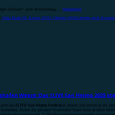
eiliges Zuhause“. Eine Bezeichnung, …
Weiterlesen
n
Alina Hasky
26. August 2025
3. Oktober 2025
Schreibe einen Kommen
ughafen Weeze: Das 1LIVE San Hejmo 2025 ste
 geht das
1LIVE
San Hejmo Festival
in diesem Jahr bereits in die v
s tummelten, locken die gleichen Veranstalter*innen beim deutlich klei
esfestival) und war mit rund 25.000 Besucher*innen komplett ausverka