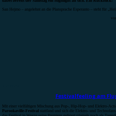
dabei bereits der Samstag ein Highlight an sich. Ein Rückblick:
San Hejmo – angelehnt an die Plansprache Esperanto – steht für „H
vo
Vorbericht
Festivalfeeling am Fl
Mit einer vielfältigen Mischung aus Pop-, Hip-Hop- und Elektro-Acts
Parookaville-Festival
stattfand und sich die Elektro- und Technofan
das Festival in Weeze seine Premiere gefeiert (damals noch als Tag