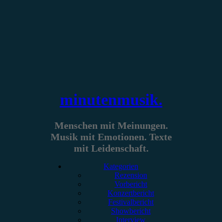
Zum
Inhalt
springen
minutenmusik.
Menschen mit Meinungen.
Musik mit Emotionen. Texte
mit Leidenschaft.
Kategorien
Rezension
Vorbericht
Konzertbericht
Festivalbericht
Showbericht
Interview