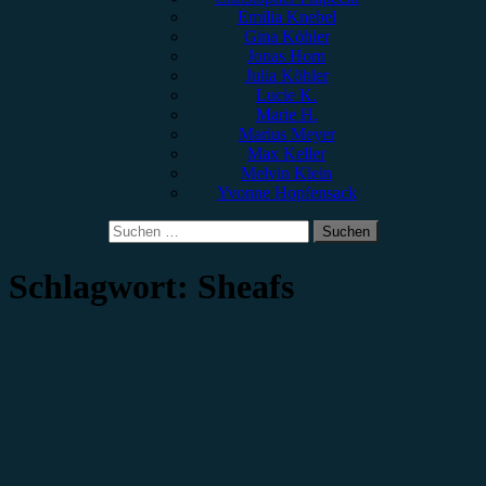
Emilia Knebel
Gina Köhler
Jonas Horn
Julia Köhler
Lucie K.
Marie H.
Marius Meyer
Max Keller
Melvin Klein
Yvonne Hopfensack
Suchen
nach:
Schlagwort:
Sheafs