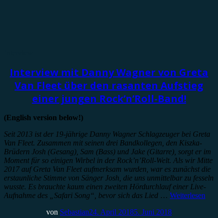
Interview
Interview mit Danny Wagner von Greta
Van Fleet über den rasanten Aufstieg
einer jungen Rock’n’Roll-Band!
(English version below!)
Seit 2013 ist der 19-jährige Danny Wagner Schlagzeuger bei Greta
Van Fleet. Zusammen mit seinen drei Bandkollegen, den Kiszka-
Brüdern Josh (Gesang), Sam (Bass) und Jake (Gitarre), sorgt er im
Moment für so einigen Wirbel in der Rock’n’Roll-Welt. Als wir Mitte
2017 auf Greta Van Fleet aufmerksam wurden, war es zunächst die
erstaunliche Stimme von Sänger Josh, die uns unmittelbar zu fesseln
wusste. Es brauchte kaum einen zweiten Hördurchlauf einer Live-
Aufnahme des „Safari Song“, bevor sich das Lied
…
Weiterlesen
von
Sebastian
24. April 2018
5. Juni 2018