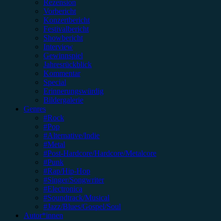
Rezension
Vorbericht
Konzertbericht
Festivalbericht
Showbericht
Interview
Gewinnspiel
Jahresrückblick
Kommentar
Special
Erinnerungswürdig
Bildergalerie
Genres
#Rock
#Pop
#Alternative/Indie
#Metal
#Post-Hardcore/Hardcore/Metalcore
#Punk
#Rap/Hip-Hop
#Singer/Songwriter
#Electronica
#Soundtrack/Musical
#Jazz/Blues/Gospel/Soul
Autor*innen