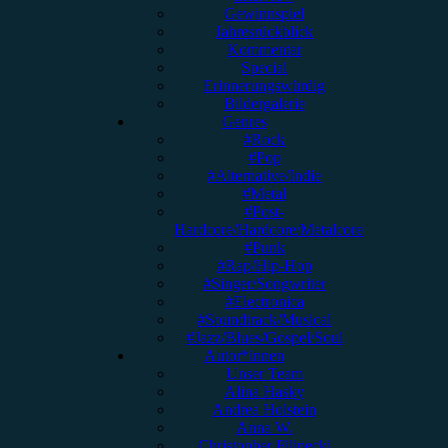
Gewinnspiel
Jahresrückblick
Kommentar
Special
Erinnerungswürdig
Bildergalerie
Genres
#Rock
#Pop
#Alternative/Indie
#Metal
#Post-
Hardcore/Hardcore/Metalcore
#Punk
#Rap/Hip-Hop
#Singer/Songwriter
#Electronica
#Soundtrack/Musical
#Jazz/Blues/Gospel/Soul
Autor*innen
Unser Team
Alina Hasky
Andrea Holstein
Anna W.
Christopher Filipecki