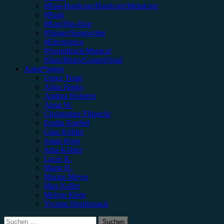
#Post-Hardcore/Hardcore/Metalcore
#Punk
#Rap/Hip-Hop
#Singer/Songwriter
#Electronica
#Soundtrack/Musical
#Jazz/Blues/Gospel/Soul
Autor*innen
Unser Team
Alina Hasky
Andrea Holstein
Anna W.
Christopher Filipecki
Emilia Knebel
Gina Köhler
Jonas Horn
Julia Köhler
Lucie K.
Marie H.
Marius Meyer
Max Keller
Melvin Klein
Yvonne Hopfensack
Suchen