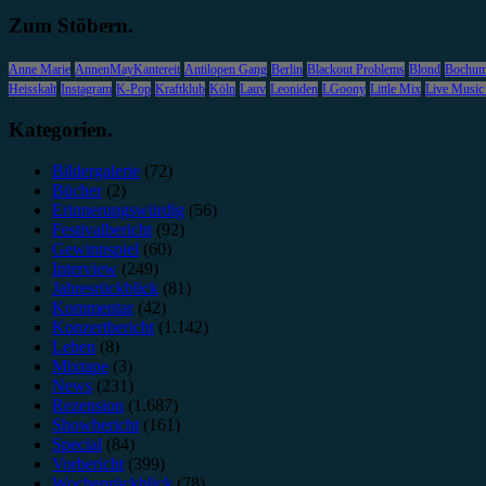
Zum Stöbern.
Anne Marie
AnnenMayKantereit
Antilopen Gang
Berlin
Blackout Problems
Blond
Bochu
Heisskalt
Instagram
K-Pop
Kraftklub
Köln
Lauv
Leoniden
LGoony
Little Mix
Live Music
Kategorien.
Bildergalerie
(72)
Bücher
(2)
Erinnerungswürdig
(56)
Festivalbericht
(92)
Gewinnspiel
(60)
Interview
(249)
Jahresrückblick
(81)
Kommentar
(42)
Konzertbericht
(1.142)
Leben
(8)
Mixtape
(3)
News
(231)
Rezension
(1.687)
Showbericht
(161)
Special
(84)
Vorbericht
(399)
Wochenrückblick
(78)