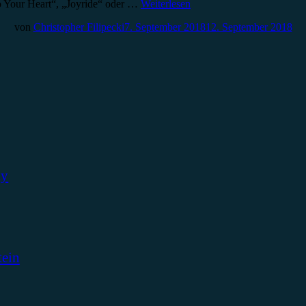
o Your Heart“, „Joyride“ oder …
Weiterlesen
von
Christopher Filipecki
7. September 2018
12. September 2018
ky
tein