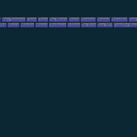
m
Bury Tomorrow
Casper
Clueso
Das Musical
Donots
Dortmund
Drangsal
Düsseldorf
Enter
 Hall
Musical
München
Münster
Oberhausen
Schlager
The Script
Tour 2023
United by Musi