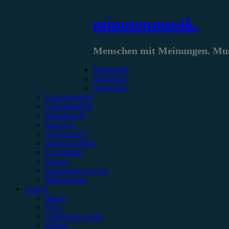
Zum
minutenmusik.
Inhalt
springen
Menschen mit Meinungen. Musi
Kategorien
Rezension
Vorbericht
Konzertbericht
Festivalbericht
Showbericht
Interview
Gewinnspiel
Jahresrückblick
Kommentar
Special
Erinnerungswürdig
Bildergalerie
Genres
#Rock
#Pop
#Alternative/Indie
#Metal