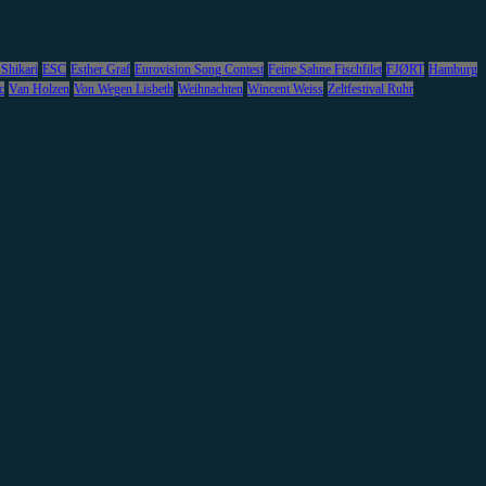
 Shikari
ESC
Esther Graf
Eurovision Song Contest
Feine Sahne Fischfilet
FJØRT
Hamburg
c
Van Holzen
Von Wegen Lisbeth
Weihnachten
Wincent Weiss
Zeltfestival Ruhr