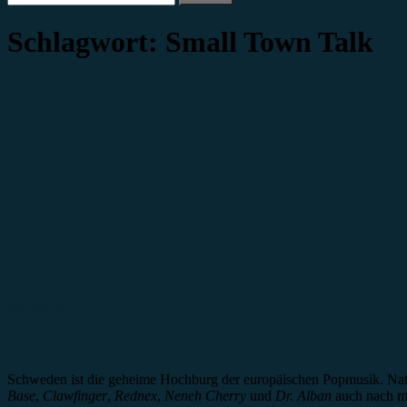
nach:
Schlagwort:
Small Town Talk
Rezension
Schweden ist die geheime Hochburg der europäischen Popmusik. Natürl
Base
,
Clawfinger
,
Rednex
,
Neneh Cherry
und
Dr. Alban
auch nach me