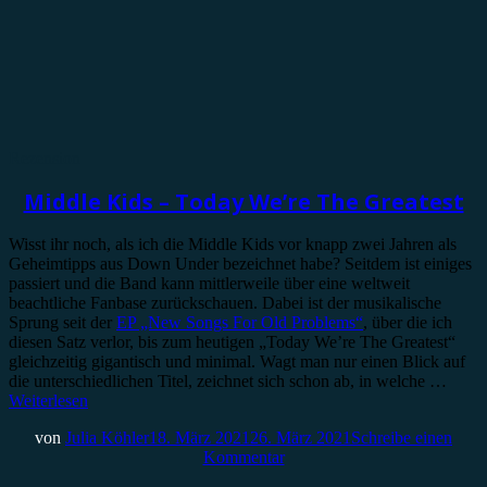
Rezension
Middle Kids – Today We’re The Greatest
Wisst ihr noch, als ich die Middle Kids vor knapp zwei Jahren als
Geheimtipps aus Down Under bezeichnet habe? Seitdem ist einiges
passiert und die Band kann mittlerweile über eine weltweit
beachtliche Fanbase zurückschauen. Dabei ist der musikalische
Sprung seit der
EP „New Songs For Old Problems“
, über die ich
diesen Satz verlor, bis zum heutigen „Today We’re The Greatest“
gleichzeitig gigantisch und minimal. Wagt man nur einen Blick auf
die unterschiedlichen Titel, zeichnet sich schon ab, in welche …
Weiterlesen
von
Julia Köhler
18. März 2021
26. März 2021
Schreibe einen
Kommentar