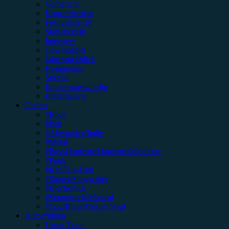
Vorbericht
Konzertbericht
Festivalbericht
Showbericht
Interview
Gewinnspiel
Jahresrückblick
Kommentar
Special
Erinnerungswürdig
Bildergalerie
Genres
#Rock
#Pop
#Alternative/Indie
#Metal
#Post-Hardcore/Hardcore/Metalcore
#Punk
#Rap/Hip-Hop
#Singer/Songwriter
#Electronica
#Soundtrack/Musical
#Jazz/Blues/Gospel/Soul
Autor*innen
Unser Team