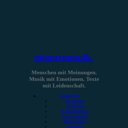
Zum
Inhalt
springen
minutenmusik.
Menschen mit Meinungen.
Musik mit Emotionen. Texte
mit Leidenschaft.
Kategorien
Rezension
Vorbericht
Konzertbericht
Festivalbericht
Showbericht
Interview