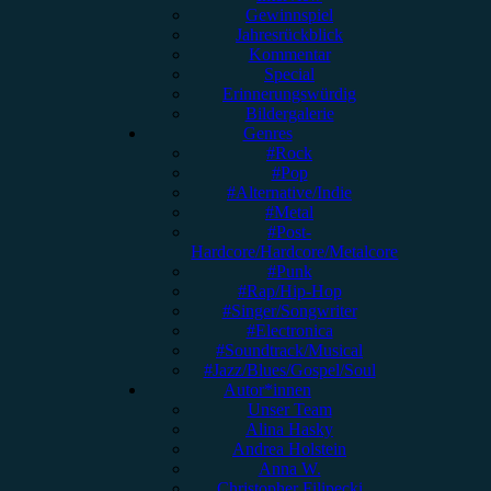
Gewinnspiel
Jahresrückblick
Kommentar
Special
Erinnerungswürdig
Bildergalerie
Genres
#Rock
#Pop
#Alternative/Indie
#Metal
#Post-
Hardcore/Hardcore/Metalcore
#Punk
#Rap/Hip-Hop
#Singer/Songwriter
#Electronica
#Soundtrack/Musical
#Jazz/Blues/Gospel/Soul
Autor*innen
Unser Team
Alina Hasky
Andrea Holstein
Anna W.
Christopher Filipecki