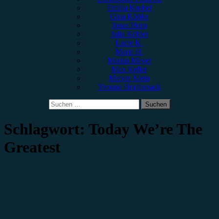
Emilia Knebel
Gina Köhler
Jonas Horn
Julia Köhler
Lucie K.
Marie H.
Marius Meyer
Max Keller
Melvin Klein
Yvonne Hopfensack
Suchen
nach:
Schlagwort:
Today We’re The
Greatest