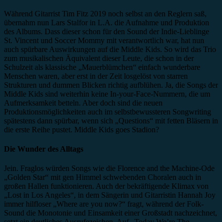
Während Gitarrist Tim Fitz 2019 noch selbst an den Reglern saß,
übernahm nun Lars Stalfor in L.A. die Aufnahme und Produktion
des Albums. Dass dieser schon für den Sound der Indie-Lieblinge
St. Vincent und Soccer Mommy mit verantwortlich war, hat nun
auch spürbare Auswirkungen auf die Middle Kids. So wird das Trio
zum musikalischen Äquivalent dieser Leute, die schon in der
Schulzeit als klassische „Mauerblümchen“ einfach wunderbare
Menschen waren, aber erst in der Zeit losgelöst von starren
Strukturen und dummen Blicken richtig aufblühen. Ja, die Songs der
Middle Kids sind weiterhin keine In-your-Face-Nummern, die um
Aufmerksamkeit betteln. Aber doch sind die neuen
Produktionsmöglichkeiten auch im selbstbewussteren Songwriting
spätestens dann spürbar, wenn sich „Questions“ mit fetten Bläsern in
die erste Reihe pustet. Middle Kids goes Stadion?
Die Wunder des Alltags
Jein. Fraglos würden Songs wie die Florence and the Machine-Ode
„Golden Star“ mit gen Himmel schwebenden Choralen auch in
großen Hallen funktionieren. Auch der bekräftigende Klimax von
„Lost in Los Angeles“, in dem Sängerin und Gitarristin Hannah Joy
immer hilfloser „Where are you now?“ fragt, während der Folk-
Sound die Monotonie und Einsamkeit einer Großstadt nachzeichnet,
setzt ein deutliches Ausrufezeichen. Auf „Today We’re The