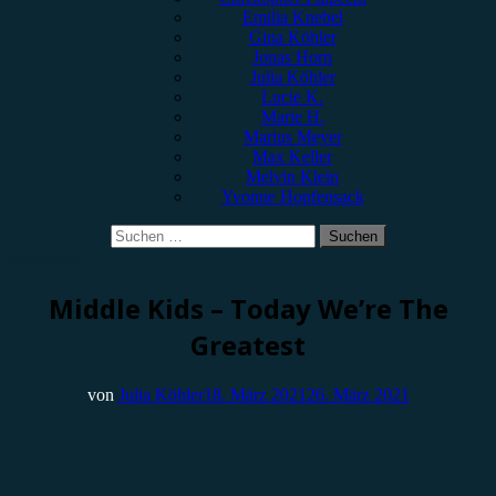
Emilia Knebel
Gina Köhler
Jonas Horn
Julia Köhler
Lucie K.
Marie H.
Marius Meyer
Max Keller
Melvin Klein
Yvonne Hopfensack
Suchen
nach:
Rezension
Middle Kids – Today We’re The
Greatest
von
Julia Köhler
18. März 2021
26. März 2021