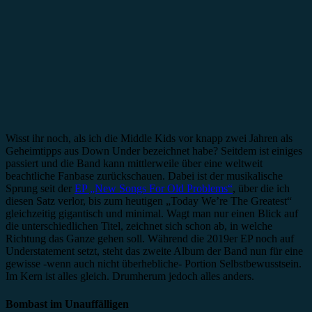
Wisst ihr noch, als ich die Middle Kids vor knapp zwei Jahren als
Geheimtipps aus Down Under bezeichnet habe? Seitdem ist einiges
passiert und die Band kann mittlerweile über eine weltweit
beachtliche Fanbase zurückschauen. Dabei ist der musikalische
Sprung seit der
EP „New Songs For Old Problems“
, über die ich
diesen Satz verlor, bis zum heutigen „Today We’re The Greatest“
gleichzeitig gigantisch und minimal. Wagt man nur einen Blick auf
die unterschiedlichen Titel, zeichnet sich schon ab, in welche
Richtung das Ganze gehen soll. Während die 2019er EP noch auf
Understatement setzt, steht das zweite Album der Band nun für eine
gewisse -wenn auch nicht überhebliche- Portion Selbstbewusstsein.
Im Kern ist alles gleich. Drumherum jedoch alles anders.
Bombast im Unauffälligen