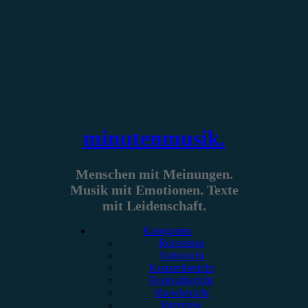
Zum
Inhalt
springen
minutenmusik.
Menschen mit Meinungen.
Musik mit Emotionen. Texte
mit Leidenschaft.
Kategorien
Rezension
Vorbericht
Konzertbericht
Festivalbericht
Showbericht
Interview