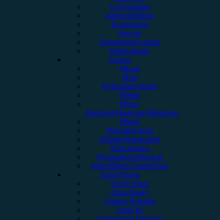
Gewinnspiel
Jahresrückblick
Kommentar
Special
Erinnerungswürdig
Bildergalerie
Genres
#Rock
#Pop
#Alternative/Indie
#Metal
#Post-
Hardcore/Hardcore/Metalcore
#Punk
#Rap/Hip-Hop
#Singer/Songwriter
#Electronica
#Soundtrack/Musical
#Jazz/Blues/Gospel/Soul
Autor*innen
Unser Team
Alina Hasky
Andrea Holstein
Anna W.
Christopher Filipecki