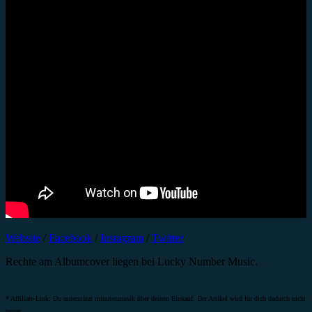
Website
/
Facebook
/
Instagram
/
Twitter
Rechte am Albumcover liegen bei Lucky Number Music.
* Affiliate-Link: Du unterstützt minutenmusik über deinen Einkauf. Der Artikel wird für dich dadurch nicht
teurer.