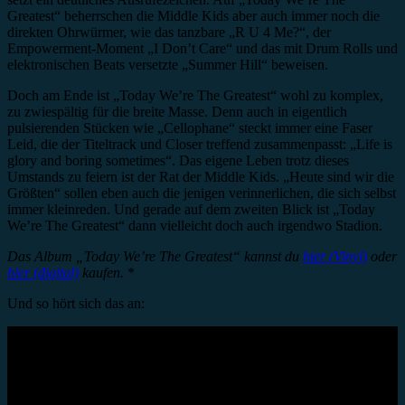
Greatest“ beherrschen die Middle Kids aber auch immer noch die
direkten Ohrwürmer, wie das tanzbare „R U 4 Me?“, der
Empowerment-Moment „I Don’t Care“ und das mit Drum Rolls und
elektronischen Beats versetzte „Summer Hill“ beweisen.
Doch am Ende ist „Today We’re The Greatest“ wohl zu komplex,
zu zwiespältig für die breite Masse. Denn auch in eigentlich
pulsierenden Stücken wie „Cellophane“ steckt immer eine Faser
Leid, die der Titeltrack und Closer treffend zusammenpasst: „Life is
glory and boring sometimes“. Das eigene Leben trotz dieses
Umstands zu feiern ist der Rat der Middle Kids. „Heute sind wir die
Größten“ sollen eben auch die jenigen verinnerlichen, die sich selbst
immer kleinreden. Und gerade auf dem zweiten Blick ist „Today
We’re The Greatest“ dann vielleicht doch auch irgendwo Stadion.
Das Album „Today We’re The Greatest“ kannst du
hier (Vinyl)
oder
hier (digital)
kaufen.
*
Und so hört sich das an: