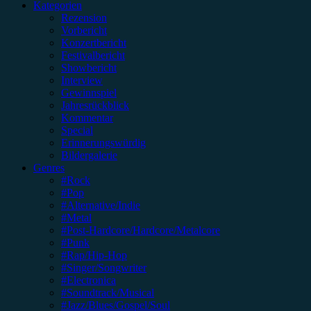
Kategorien
Rezension
Vorbericht
Konzertbericht
Festivalbericht
Showbericht
Interview
Gewinnspiel
Jahresrückblick
Kommentar
Special
Erinnerungswürdig
Bildergalerie
Genres
#Rock
#Pop
#Alternative/Indie
#Metal
#Post-Hardcore/Hardcore/Metalcore
#Punk
#Rap/Hip-Hop
#Singer/Songwriter
#Electronica
#Soundtrack/Musical
#Jazz/Blues/Gospel/Soul