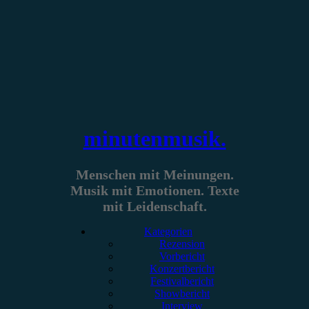
Zum
Inhalt
springen
minutenmusik.
Menschen mit Meinungen.
Musik mit Emotionen. Texte
mit Leidenschaft.
Kategorien
Rezension
Vorbericht
Konzertbericht
Festivalbericht
Showbericht
Interview