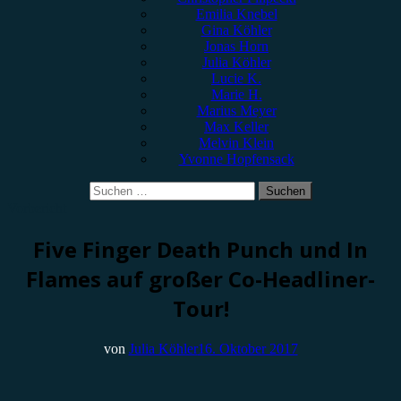
Emilia Knebel
Gina Köhler
Jonas Horn
Julia Köhler
Lucie K.
Marie H.
Marius Meyer
Max Keller
Melvin Klein
Yvonne Hopfensack
Suchen
nach:
Vorbericht
Five Finger Death Punch und In
Flames auf großer Co-Headliner-
Tour!
von
Julia Köhler
16. Oktober 2017