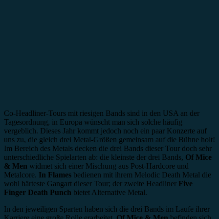
Co-Headliner-Tours mit riesigen Bands sind in den USA an der
Tagesordnung, in Europa wünscht man sich solche häufig
vergeblich. Dieses Jahr kommt jedoch noch ein paar Konzerte auf
uns zu, die gleich drei Metal-Größen gemeinsam auf die Bühne holt!
Im Bereich des Metals decken die drei Bands dieser Tour doch sehr
unterschiedliche Spielarten ab: die kleinste der drei Bands,
Of Mice
& Men
widmet sich einer Mischung aus Post-Hardcore und
Metalcore.
In Flames
bedienen mit ihrem Melodic Death Metal die
wohl härteste Gangart dieser Tour; der zweite Headliner
Five
Finger Death Punch
bietet Alternative Metal.
In den jeweiligen Sparten haben sich die drei Bands im Laufe ihrer
Karriere eine große Rolle erarbeitet.
Of Mice & Men
befinden sich