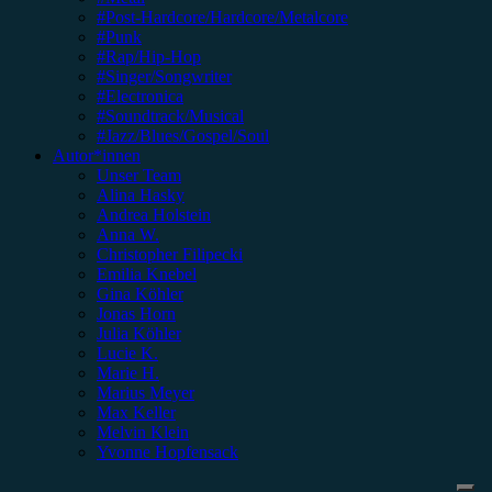
#Post-Hardcore/Hardcore/Metalcore
#Punk
#Rap/Hip-Hop
#Singer/Songwriter
#Electronica
#Soundtrack/Musical
#Jazz/Blues/Gospel/Soul
Autor*innen
Unser Team
Alina Hasky
Andrea Holstein
Anna W.
Christopher Filipecki
Emilia Knebel
Gina Köhler
Jonas Horn
Julia Köhler
Lucie K.
Marie H.
Marius Meyer
Max Keller
Melvin Klein
Yvonne Hopfensack