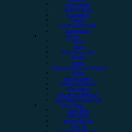
Gewinnspiel
Jahresrückblick
Kommentar
Special
Erinnerungswürdig
Bildergalerie
Genres
#Rock
#Pop
#Alternative/Indie
#Metal
#Post-
Hardcore/Hardcore/Metalcore
#Punk
#Rap/Hip-Hop
#Singer/Songwriter
#Electronica
#Soundtrack/Musical
#Jazz/Blues/Gospel/Soul
Autor*innen
Unser Team
Alina Hasky
Andrea Holstein
Anna W.
Christopher Filipecki