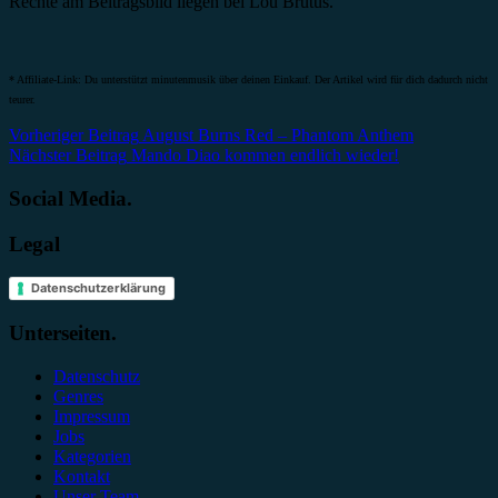
Rechte am Beitragsbild liegen bei Lou Brutus.
* Affiliate-Link: Du unterstützt minutenmusik über deinen Einkauf. Der Artikel wird für dich dadurch nicht
teurer.
Beitragsnavigation
Vorheriger Beitrag
August Burns Red – Phantom Anthem
Nächster Beitrag
Mando Diao kommen endlich wieder!
Social Media.
Legal
Datenschutzerklärung
Unterseiten.
Datenschutz
Genres
Impressum
Jobs
Kategorien
Kontakt
Unser Team