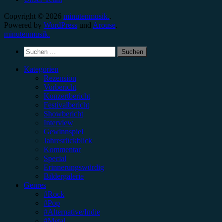
Copyright © 2026
minutenmusik.
.
Powered by
WordPress
und
Arouse
.
minutenmusik.
Suchen
nach:
Kategorien
Rezension
Vorbericht
Konzertbericht
Festivalbericht
Showbericht
Interview
Gewinnspiel
Jahresrückblick
Kommentar
Special
Erinnerungswürdig
Bildergalerie
Genres
#Rock
#Pop
#Alternative/Indie
#Metal