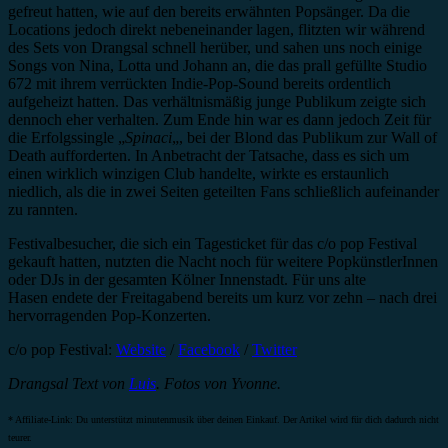
gefreut hatten, wie auf den bereits erwähnten Popsänger. Da die
Locations jedoch direkt nebeneinander lagen, flitzten wir während
des Sets von Drangsal schnell herüber, und sahen uns noch einige
Songs von Nina, Lotta und Johann an, die das prall gefüllte Studio
672 mit ihrem verrückten Indie-Pop-Sound bereits ordentlich
aufgeheizt hatten. Das verhältnismäßig junge Publikum zeigte sich
dennoch eher verhalten. Zum Ende hin war es dann jedoch Zeit für
die Erfolgssingle „
Spinaci
„, bei der Blond das Publikum zur Wall of
Death aufforderten. In Anbetracht der Tatsache, dass es sich um
einen wirklich winzigen Club handelte, wirkte es erstaunlich
niedlich, als die in zwei Seiten geteilten Fans schließlich aufeinander
zu rannten.
Festivalbesucher, die sich ein Tagesticket für das c/o pop Festival
gekauft hatten, nutzten die Nacht noch für weitere PopkünstlerInnen
oder DJs in der gesamten Kölner Innenstadt. Für uns alte
Hasen endete der Freitagabend bereits um kurz vor zehn – nach drei
hervorragenden Pop-Konzerten.
c/o pop Festival:
Website
/
Facebook
/
Twitter
Drangsal Text von
Luis
. Fotos von Yvonne.
* Affiliate-Link: Du unterstützt minutenmusik über deinen Einkauf. Der Artikel wird für dich dadurch nicht
teurer.