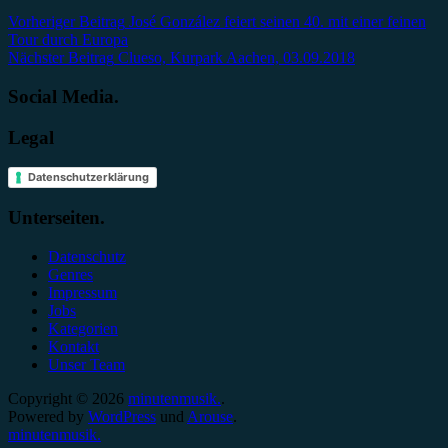
Beitragsnavigation
Vorheriger Beitrag
José González feiert seinen 40. mit einer feinen
Tour durch Europa
Nächster Beitrag
Clueso, Kurpark Aachen, 03.09.2018
Social Media.
Legal
Datenschutzerklärung
Unterseiten.
Datenschutz
Genres
Impressum
Jobs
Kategorien
Kontakt
Unser Team
Copyright © 2026
minutenmusik.
.
Powered by
WordPress
und
Arouse
.
minutenmusik.