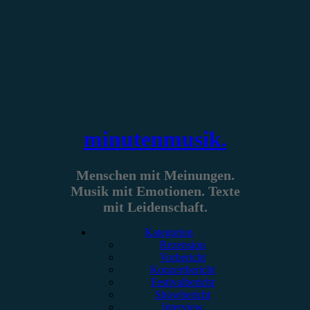
Zum
Inhalt
springen
minutenmusik.
Menschen mit Meinungen.
Musik mit Emotionen. Texte
mit Leidenschaft.
Kategorien
Rezension
Vorbericht
Konzertbericht
Festivalbericht
Showbericht
Interview