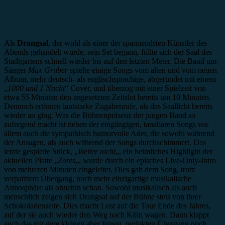
Als
Drangsal
, der wohl als einer der spannendsten Künstler des
Abends gehandelt wurde, sein Set begann, füllte sich der Saal des
Stadtgartens schnell wieder bis auf den letzten Meter. Die Band um
Sänger
Max Gruber
spielte einige Songs vom alten und vom neuen
Album, mehr deutsch- als englischsprachige, abgerundet mit einem
„
1000 und 1 Nacht
“ Cover, und überzog mit einer Spielzeit von
etwa 55 Minuten den angesetzten Zeitslot bereits um 10 Minuten.
Dennoch ertönten lautstarke Zugabenrufe, als das Saallicht bereits
wieder an ging. Was die Bühnenpräsenz der jungen Band so
aufregend macht ist neben der eingängigen, tanzbaren Songs vor
allem auch die sympathisch humorvolle Ader, die sowohl während
der Ansagen, als auch während der Songs durchschimmert. Das
letzte gespielte Stück, „
Weiter nicht
„, ein heimliches Highlight der
aktuellen Platte „
Zores
„, wurde durch ein episches Live-Only-Intro
von mehreren Minuten eingeleitet. Dies gab dem Song, trotz
verpatztem Übergang, noch mehr einzigartige musikalische
Atmosphäre als ohnehin schon. Sowohl musikalisch als auch
menschlich zeigen sich Drangsal auf der Bühne stets von ihrer
Schokoladenseite. Dies macht Lust auf die Tour Ende des Jahres,
auf der sie auch wieder den Weg nach Köln wagen. Dann klappt
auch das mit dem kleinen aber feinen, perfekten Übergang noch.