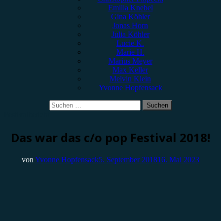
Emilia Knebel
Gina Köhler
Jonas Horn
Julia Köhler
Lucie K.
Marie H.
Marius Meyer
Max Keller
Melvin Klein
Yvonne Hopfensack
Suchen
nach:
Festivalbericht
Das war das c/o pop Festival 2018!
von
Yvonne Hopfensack
5. September 2018
16. Mai 2023