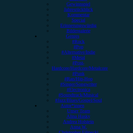
Gewinnspiel
Jahresrückblick
Kommentar
Special
Erinnerungswürdig
Bildergalerie
Genres
#Rock
#Pop
#Alternative/Indie
#Metal
#Post-
Hardcore/Hardcore/Metalcore
#Punk
#Rap/Hip-Hop
#Singer/Songwriter
#Electronica
#Soundtrack/Musical
#Jazz/Blues/Gospel/Soul
Autor*innen
Unser Team
Alina Hasky
Andrea Holstein
Anna W.
Christopher Filipecki