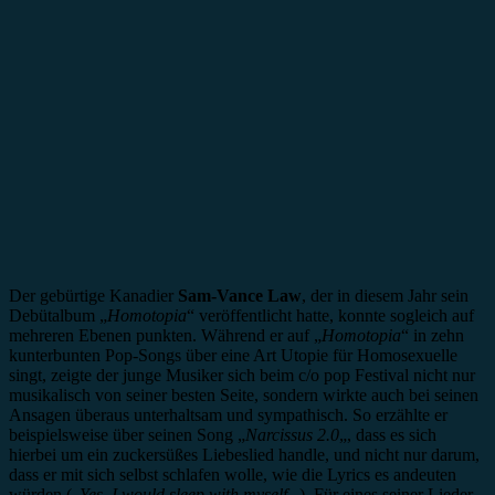
Der gebürtige Kanadier
Sam-Vance Law
, der in diesem Jahr sein
Debütalbum „
Homotopia
“ veröffentlicht hatte, konnte sogleich auf
mehreren Ebenen punkten. Während er auf „
Homotopia
“ in zehn
kunterbunten Pop-Songs über eine Art Utopie für Homosexuelle
singt, zeigte der junge Musiker sich beim c/o pop Festival nicht nur
musikalisch von seiner besten Seite, sondern wirkte auch bei seinen
Ansagen überaus unterhaltsam und sympathisch. So erzählte er
beispielsweise über seinen Song „
Narcissus 2.0
„, dass es sich
hierbei um ein zuckersüßes Liebeslied handle, und nicht nur darum,
dass er mit sich selbst schlafen wolle, wie die Lyrics es andeuten
würden („
Yes, I would sleep with myself.
„). Für eines seiner Lieder