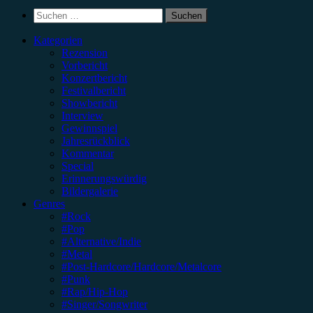
Suchen
nach:
Kategorien
Rezension
Vorbericht
Konzertbericht
Festivalbericht
Showbericht
Interview
Gewinnspiel
Jahresrückblick
Kommentar
Special
Erinnerungswürdig
Bildergalerie
Genres
#Rock
#Pop
#Alternative/Indie
#Metal
#Post-Hardcore/Hardcore/Metalcore
#Punk
#Rap/Hip-Hop
#Singer/Songwriter