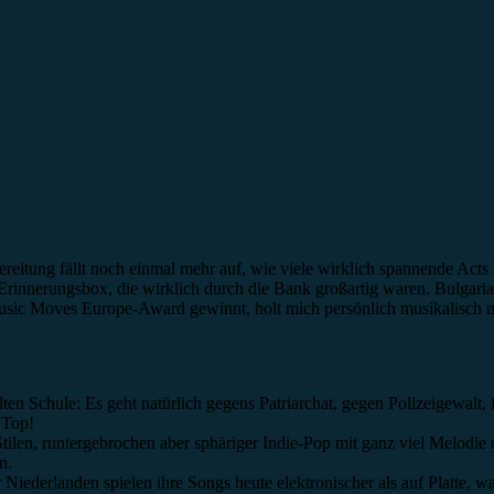
ereitung fällt noch einmal mehr auf, wie viele wirklich spannende Acts
rinnerungsbox, die wirklich durch die Bank großartig waren. Bulgarian
sic Moves Europe-Award gewinnt, holt mich persönlich musikalisch ni
ten Schule: Es geht natürlich gegens Patriarchat, gegen Polizeigewalt
 Top!
n, runtergebrochen aber sphäriger Indie-Pop mit ganz viel Melodie un
n.
ederlanden spielen ihre Songs heute elektronischer als auf Platte, was 