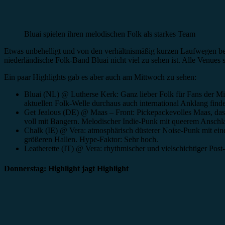
Bluai spielen ihren melodischen Folk als starkes Team
Etwas unbehelligt und von den verhältnismäßig kurzen Laufwegen beim
niederländische Folk-Band Bluai nicht viel zu sehen ist. Alle Venues 
Ein paar Highlights gab es aber auch am Mittwoch zu sehen:
Bluai (NL) @ Lutherse Kerk: Ganz lieber Folk für Fans der Mi
aktuellen Folk-Welle durchaus auch international Anklang find
Get Jealous (DE) @ Maas – Front: Pickepackevolles Maas, das
voll mit Bangern. Melodischer Indie-Punk mit queerem Anschla
Chalk (IE) @ Vera: atmosphärisch düsterer Noise-Punk mit eine
größeren Hallen. Hype-Faktor: Sehr hoch.
Leatherette (IT) @ Vera: rhythmischer und vielschichtiger Pos
Donnerstag: Highlight jagt Highlight