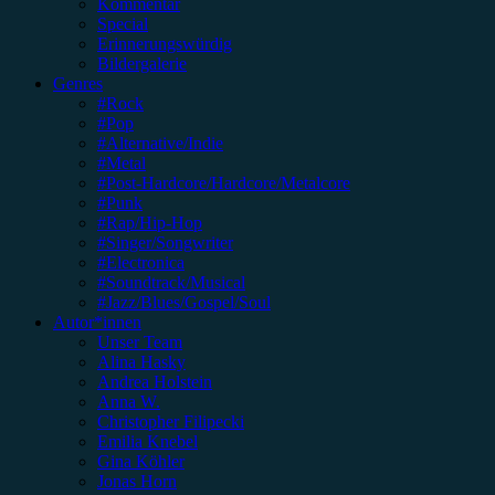
Kommentar
Special
Erinnerungswürdig
Bildergalerie
Genres
#Rock
#Pop
#Alternative/Indie
#Metal
#Post-Hardcore/Hardcore/Metalcore
#Punk
#Rap/Hip-Hop
#Singer/Songwriter
#Electronica
#Soundtrack/Musical
#Jazz/Blues/Gospel/Soul
Autor*innen
Unser Team
Alina Hasky
Andrea Holstein
Anna W.
Christopher Filipecki
Emilia Knebel
Gina Köhler
Jonas Horn