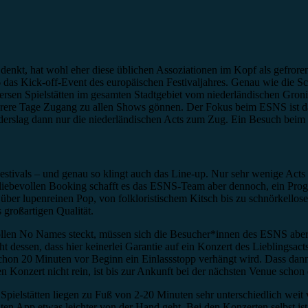
nkt, hat wohl eher diese üblichen Assoziationen im Kopf als gefrore
 das Kick-off-Event des europäischen Festivaljahres. Genau wie die 
versen Spielstätten im gesamten Stadtgebiet vom niederländischen Gron
hrere Tage Zugang zu allen Shows gönnen. Der Fokus beim ESNS ist dab
lag dann nur die niederländischen Acts zum Zug. Ein Besuch beim L
en Festivals – und genau so klingt auch das Line-up. Nur sehr wenige A
 liebevollen Booking schafft es das ESNS-Team aber dennoch, ein Pro
über lupenreinen Pop, von folkloristischem Kitsch bis zu schnörkello
 großartigen Qualität.
ollen No Names steckt, müssen sich die Besucher*innen des ESNS aber au
ht dessen, dass hier keinerlei Garantie auf ein Konzert des Lieblingsact
chon 20 Minuten vor Beginn ein Einlassstopp verhängt wird. Dass dann 
n Konzert nicht rein, ist bis zur Ankunft bei der nächsten Venue schon
e Spielstätten liegen zu Fuß von 2-20 Minuten sehr unterschiedlich wei
uten App etwas leichter von der Hand geht. Bei den Konzerten selbst is