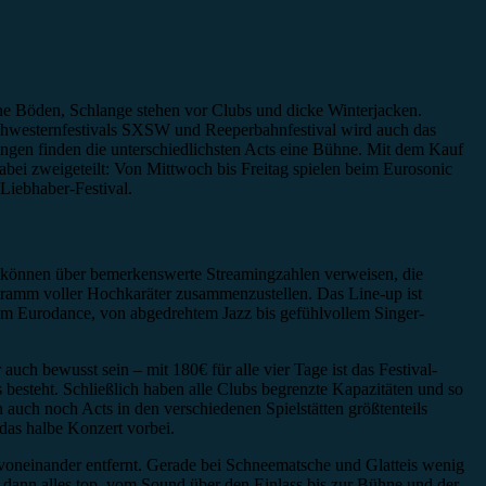
ne Böden, Schlange stehen vor Clubs und dicke Winterjacken.
Schwesternfestivals SXSW und Reeperbahnfestival wird auch das
ingen finden die unterschiedlichsten Acts eine Bühne. Mit dem Kauf
ei zweigeteilt: Von Mittwoch bis Freitag spielen beim Eurosonic
iebhaber-Festival.
cts können über bemerkenswerte Streamingzahlen verweisen, die
gramm voller Hochkaräter zusammenzustellen. Das Line-up ist
sem Eurodance, von abgedrehtem Jazz bis gefühlvollem Singer-
ch bewusst sein – mit 180€ für alle vier Tage ist das Festival-
s besteht. Schließlich haben alle Clubs begrenzte Kapazitäten und so
auch noch Acts in den verschiedenen Spielstätten größtenteils
 das halbe Konzert vorbei.
t voneinander entfernt. Gerade bei Schneematsche und Glatteis wenig
t dann alles top, vom Sound über den Einlass bis zur Bühne und der