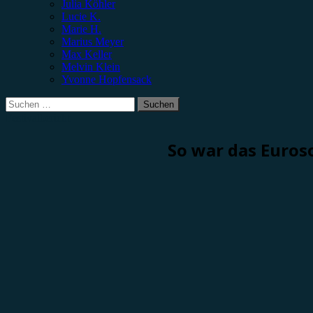
Julia Köhler
Lucie K.
Marie H.
Marius Meyer
Max Keller
Melvin Klein
Yvonne Hopfensack
Suchen
nach:
Festivalbericht
So war das Euros