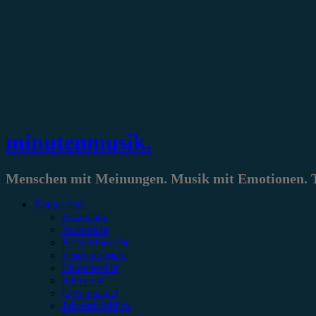
Zum
Inhalt
springen
minutenmusik.
Menschen mit Meinungen. Musik mit Emotionen. Te
Kategorien
Rezension
Vorbericht
Konzertbericht
Festivalbericht
Showbericht
Interview
Gewinnspiel
Jahresrückblick