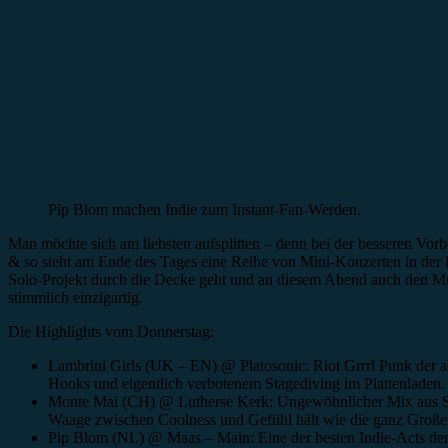
Pip Blom machen Indie zum Instant-Fan-Werden.
Man möchte sich am liebsten aufsplitten – denn bei der besseren Vorb
& so steht am Ende des Tages eine Reihe von Mini-Konzerten in der E
Solo-Projekt durch die Decke geht und an diesem Abend auch den Mu
stimmlich einzigartig.
Die Highlights vom Donnerstag:
Lambrini Girls (UK – EN) @ Platosonic: Riot Grrrl Punk der al
Hooks und eigentlich verbotenem Stagediving im Plattenladen.
Monte Mai (CH) @ Lutherse Kerk: Ungewöhnlicher Mix aus Stile
Waage zwischen Coolness und Gefühl hält wie die ganz Große
Pip Blom (NL) @ Maas – Main: Eine der besten Indie-Acts der Ni