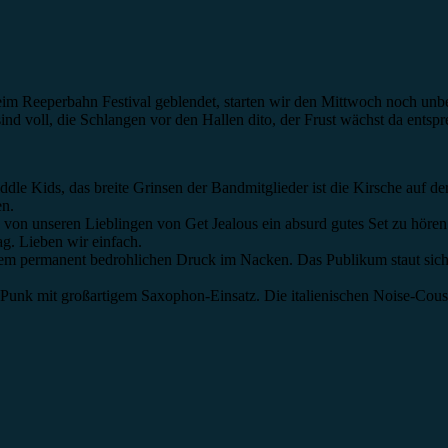
 Reeperbahn Festival geblendet, starten wir den Mittwoch noch unbesc
sind voll, die Schlangen vor den Hallen dito, der Frust wächst da entspr
ddle Kids, das breite Grinsen der Bandmitglieder ist die Kirsche auf
en.
 von unseren Lieblingen von Get Jealous ein absurd gutes Set zu hör
g. Lieben wir einfach.
m permanent bedrohlichen Druck im Nacken. Das Publikum staut sich au
t-Punk mit großartigem Saxophon-Einsatz. Die italienischen Noise-Cous