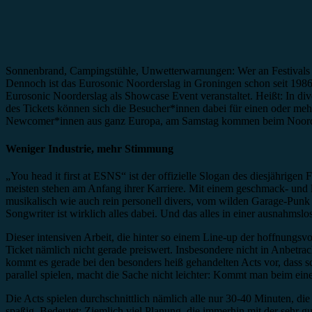
Sonnenbrand, Campingstühle, Unwetterwarnungen: Wer an Festivals de
Dennoch ist das Eurosonic Noorderslag in Groningen schon seit 1986
Eurosonic Noorderslag als Showcase Event veranstaltet. Heißt: In di
des Tickets können sich die Besucher*innen dabei für einen oder me
Newcomer*innen aus ganz Europa, am Samstag kommen beim Noorders
Weniger Industrie, mehr Stimmung
„You head it first at ESNS“ ist der offizielle Slogan des diesjährig
meisten stehen am Anfang ihrer Karriere. Mit einem geschmack- und
musikalisch wie auch rein personell divers, vom wilden Garage-Punk 
Songwriter ist wirklich alles dabei. Und das alles in einer ausnahmslos
Dieser intensiven Arbeit, die hinter so einem Line-up der hoffnungsv
Ticket nämlich nicht gerade preiswert. Insbesondere nicht in Anbetrac
kommt es gerade bei den besonders heiß gehandelten Acts vor, dass s
parallel spielen, macht die Sache nicht leichter: Kommt man beim eine
Die Acts spielen durchschnittlich nämlich alle nur 30-40 Minuten, di
spaßig. Bedeutet: Ziemlich viel Planung, die immerhin mit der sehr g