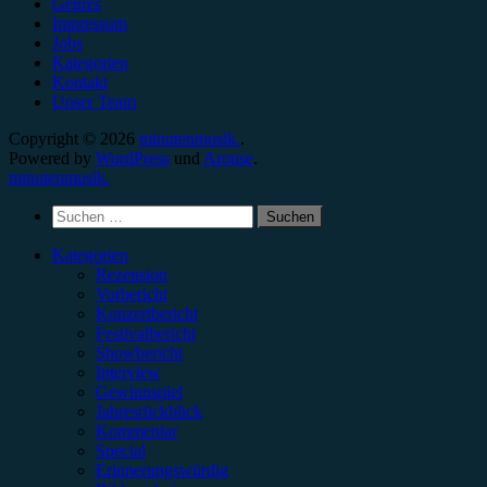
Genres
Impressum
Jobs
Kategorien
Kontakt
Unser Team
Copyright © 2026
minutenmusik.
.
Powered by
WordPress
und
Arouse
.
minutenmusik.
Suchen
nach:
Kategorien
Rezension
Vorbericht
Konzertbericht
Festivalbericht
Showbericht
Interview
Gewinnspiel
Jahresrückblick
Kommentar
Special
Erinnerungswürdig