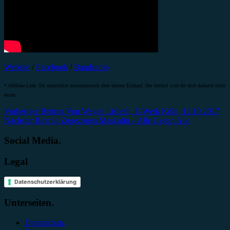
Website
/
Facebook
/
Bandcamp
* Affiliate-Link: Du unterstützt minutenmusik über deinen Einkauf. Der Artikel wird für dich dadurch nicht
teurer.
Beitragsnavigation
Vorheriger Beitrag
Von Wegen Lisbeth, E-Werk Köln, 12.10.2017
Nächster Beitrag
Zugezogen Maskulin – Alle Gegen Alle
Social Media.
Legal
Datenschutzerklärung
Unterseiten.
Datenschutz