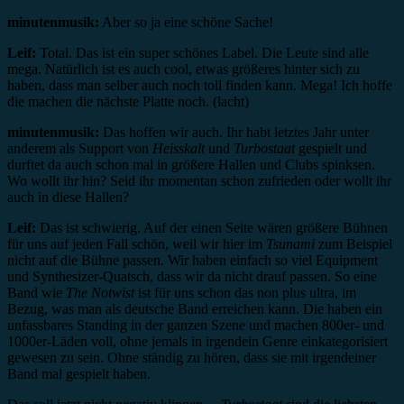
minutenmusik:
Aber so ja eine schöne Sache!
Leif:
Total. Das ist ein super schönes Label. Die Leute sind alle
mega. Natürlich ist es auch cool, etwas größeres hinter sich zu
haben, dass man selber auch noch toll finden kann. Mega! Ich hoffe
die machen die nächste Platte noch. (lacht)
minutenmusik:
Das hoffen wir auch. Ihr habt letztes Jahr unter
anderem als Support von
Heisskalt
und
Turbostaat
gespielt und
durftet da auch schon mal in größere Hallen und Clubs spinksen.
Wo wollt ihr hin? Seid ihr momentan schon zufrieden oder wollt ihr
auch in diese Hallen?
Leif:
Das ist schwierig. Auf der einen Seite wären größere Bühnen
für uns auf jeden Fall schön, weil wir hier im
Tsunami
zum Beispiel
nicht auf die Bühne passen. Wir haben einfach so viel Equipment
und Synthesizer-Quatsch, dass wir da nicht drauf passen. So eine
Band wie
The Notwist
ist für uns schon das non plus ultra, im
Bezug, was man als deutsche Band erreichen kann. Die haben ein
unfassbares Standing in der ganzen Szene und machen 800er- und
1000er-Läden voll, ohne jemals in irgendein Genre einkategorisiert
gewesen zu sein. Ohne ständig zu hören, dass sie mit irgendeiner
Band mal gespielt haben.