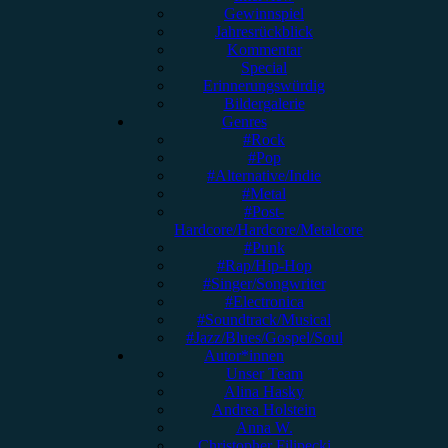
Gewinnspiel
Jahresrückblick
Kommentar
Special
Erinnerungswürdig
Bildergalerie
Genres
#Rock
#Pop
#Alternative/Indie
#Metal
#Post-
Hardcore/Hardcore/Metalcore
#Punk
#Rap/Hip-Hop
#Singer/Songwriter
#Electronica
#Soundtrack/Musical
#Jazz/Blues/Gospel/Soul
Autor*innen
Unser Team
Alina Hasky
Andrea Holstein
Anna W.
Christopher Filipecki