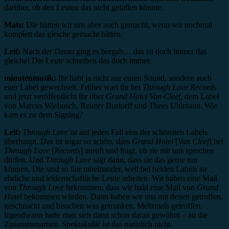
darüber, ob den Leuten das nicht gefallen könnte.
Mats:
Die hätten wir uns aber auch gemacht, wenn wir nochmal
komplett das gleiche gemacht hätten.
Leif:
Nach der Demo ging es bergab… das ist doch immer das
gleiche! Die Leute schreiben das doch immer.
minutenmusik:
Ihr habt ja nicht nur euren Sound, sondern auch
euer Label gewechselt. Früher wart ihr bei
Through Love Records
und jetzt veröffentlicht ihr über
Grand Hotel Van Cleef
, dem Label
von Marcus Wiebusch, Reimer Bustorff und Thees Uhlmann. Wie
kam es zu dem Signing?
Leif:
Through Love
ist auf jeden Fall eins der schönsten Labels
überhaupt. Das ist sogar so schön, dass
Grand Hotel
[
Van Cleef
]
bei
Through Love
[
Records
] anruft und fragt, ob sie mit uns sprechen
dürfen. Und
Through Love
sagt dann, dass sie das gerne tun
können. Die sind so fair miteinander, weil bei beiden Labels so
ehrliche und leidenschaftliche Leute arbeiten. Wir haben eine Mail
von
Through Love
bekommen, dass wir bald eine Mail von
Grand
Hotel
bekommen würden. Dann haben wir uns mit denen getroffen,
geschnackt und bisschen was getrunken. Mehrmals getroffen.
Irgendwann hatte man sich dann schon daran gewöhnt – an die
Zusammenarbeit. Spektakulär ist das natürlich nicht.