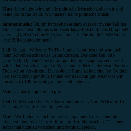
Mats:
Ich glaube wir sind alle politische Menschen, aber wir sind
keine politische Band. Wir machen keine politische Musik.
minutenmusik:
Ok. Ihr hattet eben erklärt, dass der zweite Teil des
Titels eures Debütalbums schon sehr lange feststand. Das Ding heißt
aber ja „God’s On Our Side; Welcome To The Jungle“. Wie ist der
erste Teil dazugekommen?
Leif:
Genau, „Welcome To The Jungle“ stand fest und war auch
beim Schreiben schon das Grundkonzept. Der erste Teil, also
„God’s On Our Side“, ist dann irgendwann dazugekommen, weil
wir es damit noch aussagekräftiger fanden. Jetzt ist der erste Part des
Titels schon verwirrend. Der goldene Puma ist halt eine Art Gottheit
in dieser Story. Irgendwie fanden wir das dann gut. Aber was wir
uns da jetzt 100 prozentig mit gedacht haben…
Mats:
… das klang einfach gut.
Leif:
Und es wirkt halt wie das Album an sich. Nur „Welcome To
The Jungle“ wäre zu wenig gewesen.
Mats:
Wir finden es auch immer sehr spannend, uns selber ein
bisschen hinter das Licht zu führen und zu überraschen. Das eben
selber mal nicht zu verstehen und damit zu spielen.