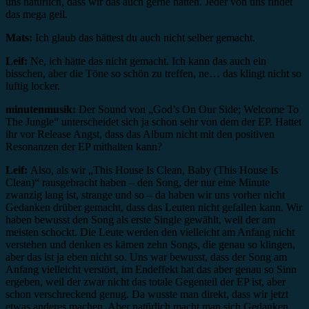
uns natürlich, dass wir das auch gerne hätten. Jeder von uns findet
das mega geil.
Mats:
Ich glaub das hättest du auch nicht selber gemacht.
Leif:
Ne, ich hätte das nicht gemacht. Ich kann das auch ein
bisschen, aber die Töne so schön zu treffen, ne… das klingt nicht so
luftig locker.
minutenmusik:
Der Sound von „God’s On Our Side; Welcome To
The Jungle“ unterscheidet sich ja schon sehr von dem der EP. Hattet
ihr vor Release Angst, dass das Album nicht mit den positiven
Resonanzen der EP mithalten kann?
Leif:
Also, als wir „This House Is Clean, Baby (This House Is
Clean)“ rausgebracht haben – den Song, der nur eine Minute
zwanzig lang ist, strange und so – da haben wir uns vorher nicht
Gedanken drüber gemacht, dass das Leuten nicht gefallen kann. Wir
haben bewusst den Song als erste Single gewählt, weil der am
meisten schockt. Die Leute werden den vielleicht am Anfang nicht
verstehen und denken es kämen zehn Songs, die genau so klingen,
aber das ist ja eben nicht so. Uns war bewusst, dass der Song am
Anfang vielleicht verstört, im Endeffekt hat das aber genau so Sinn
ergeben, weil der zwar nicht das totale Gegenteil der EP ist, aber
schon verschreckend genug. Da wusste man direkt, dass wir jetzt
etwas anderes machen. Aber natürlich macht man sich Gedanken