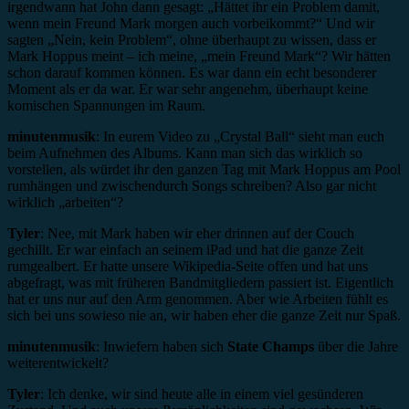
irgendwann hat John dann gesagt: „Hättet ihr ein Problem damit,
wenn mein Freund Mark morgen auch vorbeikommt?“ Und wir
sagten „Nein, kein Problem“, ohne überhaupt zu wissen, dass er
Mark Hoppus meint – ich meine, „mein Freund Mark“? Wir hätten
schon darauf kommen können. Es war dann ein echt besonderer
Moment als er da war. Er war sehr angenehm, überhaupt keine
komischen Spannungen im Raum.
minutenmusik
: In eurem Video zu „Crystal Ball“ sieht man euch
beim Aufnehmen des Albums. Kann man sich das wirklich so
vorstellen, als würdet ihr den ganzen Tag mit Mark Hoppus am Pool
rumhängen und zwischendurch Songs schreiben? Also gar nicht
wirklich „arbeiten“?
Tyler
: Nee, mit Mark haben wir eher drinnen auf der Couch
gechillt. Er war einfach an seinem iPad und hat die ganze Zeit
rumgealbert. Er hatte unsere Wikipedia-Seite offen und hat uns
abgefragt, was mit früheren Bandmitgliedern passiert ist. Eigentlich
hat er uns nur auf den Arm genommen. Aber wie Arbeiten fühlt es
sich bei uns sowieso nie an, wir haben eher die ganze Zeit nur Spaß.
minutenmusik
: Inwiefern haben sich
State Champs
über die Jahre
weiterentwickelt?
Tyler
: Ich denke, wir sind heute alle in einem viel gesünderen