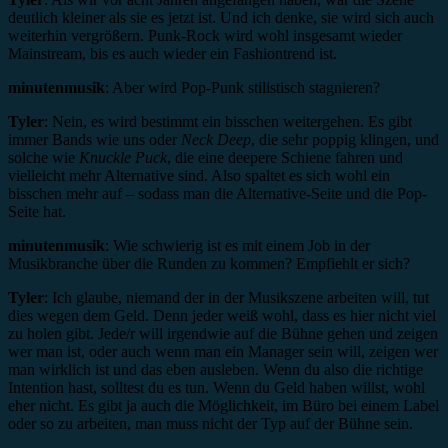
deutlich kleiner als sie es jetzt ist. Und ich denke, sie wird sich auch
weiterhin vergrößern. Punk-Rock wird wohl insgesamt wieder
Mainstream, bis es auch wieder ein Fashiontrend ist.
minutenmusik
: Aber wird Pop-Punk stilistisch stagnieren?
Tyler
: Nein, es wird bestimmt ein bisschen weitergehen. Es gibt
immer Bands wie uns oder
Neck Deep
, die sehr poppig klingen, und
solche wie
Knuckle Puck
, die eine deepere Schiene fahren und
vielleicht mehr Alternative sind. Also spaltet es sich wohl ein
bisschen mehr auf – sodass man die Alternative-Seite und die Pop-
Seite hat.
minutenmusik
: Wie schwierig ist es mit einem Job in der
Musikbranche über die Runden zu kommen? Empfiehlt er sich?
Tyler
: Ich glaube, niemand der in der Musikszene arbeiten will, tut
dies wegen dem Geld. Denn jeder weiß wohl, dass es hier nicht viel
zu holen gibt. Jede/r will irgendwie auf die Bühne gehen und zeigen
wer man ist, oder auch wenn man ein Manager sein will, zeigen wer
man wirklich ist und das eben ausleben. Wenn du also die richtige
Intention hast, solltest du es tun. Wenn du Geld haben willst, wohl
eher nicht. Es gibt ja auch die Möglichkeit, im Büro bei einem Label
oder so zu arbeiten, man muss nicht der Typ auf der Bühne sein.