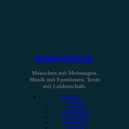
Zum
Inhalt
springen
minutenmusik.
Menschen mit Meinungen.
Musik mit Emotionen. Texte
mit Leidenschaft.
Kategorien
Rezension
Vorbericht
Konzertbericht
Festivalbericht
Showbericht
Interview