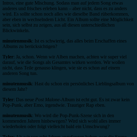
Intros, eine gute Mischung. Sodass man auf jedem Song etwas
anderes und frisches erleben kann – aber nicht, dass es zu anders
wird. Es sollte schon noch alles wie dieselbe Band rüberkommen,
aber eben in wechselndem Licht. Ein Album sollte eine Möglichkeit
sein, sich selbst zu zeigen, aus all diesen unterschiedlichen
Blickwinkeln.
minutenmusik
: Ist es schwierig, das alles beim Erschaffen eines
Albums zu berücksichtigen?
Tyler
: Ja, schon. Wenn wir Alben machen, achten wir super viel
darauf, wie die Songs als Gesamtes wirken werden. Wir wollen
nicht, dass Teile genauso klingen, wie sie es schon auf einem
anderen Song tun.
minutenmusik
: Hast du schon ein persönliches Lieblingsalbum von
diesem Jahr?
Tyler
: Das neue
Post Malone
-Album ist echt gut. Es ist zwar kein
Pop-Punk, aber Emo, irgendwie. Trauriger Rap eben.
minutenmusik
: Wo wird die Pop-Punk-Szene sich in den
kommenden Jahren hinbewegen? Wird sich wohl alles immer
wiederholen oder folgt vielleicht bald ein Umschwung?
Tyler
: Als wir vor acht Jahren angefangen haben, war die Szene