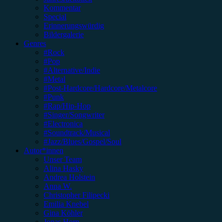
Kommentar
Special
Erinnerungswürdig
Bildergalerie
Genres
#Rock
#Pop
#Alternative/Indie
#Metal
#Post-Hardcore/Hardcore/Metalcore
#Punk
#Rap/Hip-Hop
#Singer/Songwriter
#Electronica
#Soundtrack/Musical
#Jazz/Blues/Gospel/Soul
Autor*innen
Unser Team
Alina Hasky
Andrea Holstein
Anna W.
Christopher Filipecki
Emilia Knebel
Gina Köhler
Jonas Horn