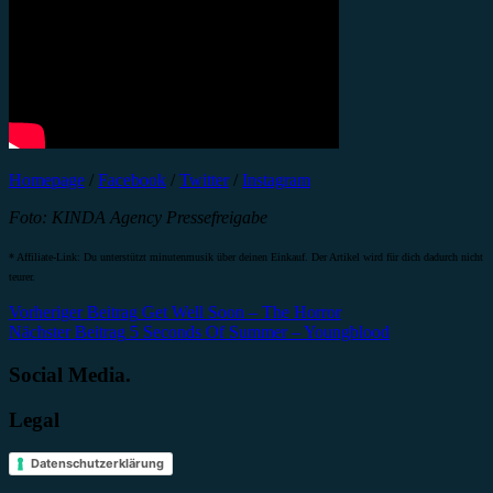
Homepage
/
Facebook
/
Twitter
/
Instagram
Foto: KINDA Agency Pressefreigabe
* Affiliate-Link: Du unterstützt minutenmusik über deinen Einkauf. Der Artikel wird für dich dadurch nicht
teurer.
Beitragsnavigation
Vorheriger Beitrag
Get Well Soon – The Horror
Nächster Beitrag
5 Seconds Of Summer – Youngblood
Social Media.
Legal
Datenschutzerklärung