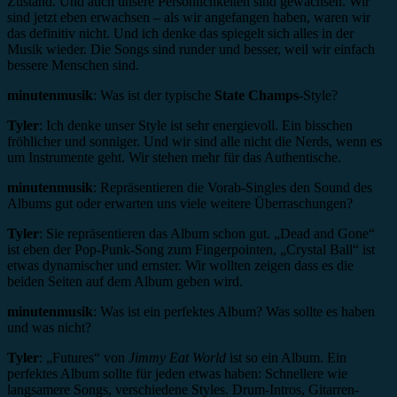
Zustand. Und auch unsere Persönlichkeiten sind gewachsen. Wir
sind jetzt eben erwachsen – als wir angefangen haben, waren wir
das definitiv nicht. Und ich denke das spiegelt sich alles in der
Musik wieder. Die Songs sind runder und besser, weil wir einfach
bessere Menschen sind.
minutenmusik
: Was ist der typische
State Champs
-Style?
Tyler
: Ich denke unser Style ist sehr energievoll. Ein bisschen
fröhlicher und sonniger. Und wir sind alle nicht die Nerds, wenn es
um Instrumente geht. Wir stehen mehr für das Authentische.
minutenmusik
: Repräsentieren die Vorab-Singles den Sound des
Albums gut oder erwarten uns viele weitere Überraschungen?
Tyler
: Sie repräsentieren das Album schon gut. „Dead and Gone“
ist eben der Pop-Punk-Song zum Fingerpointen, „Crystal Ball“ ist
etwas dynamischer und ernster. Wir wollten zeigen dass es die
beiden Seiten auf dem Album geben wird.
minutenmusik
: Was ist ein perfektes Album? Was sollte es haben
und was nicht?
Tyler
: „Futures“ von
Jimmy Eat World
ist so ein Album. Ein
perfektes Album sollte für jeden etwas haben: Schnellere wie
langsamere Songs, verschiedene Styles. Drum-Intros, Gitarren-