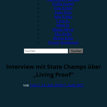
Emilia Knebel
Gina Köhler
Jonas Horn
Julia Köhler
Lucie K.
Marie H.
Marius Meyer
Max Keller
Melvin Klein
Yvonne Hopfensack
Suchen
nach:
Interview
Interview mit State Champs über
„Living Proof“
von
Luis G.
14. Juni 2018
17. April 2021