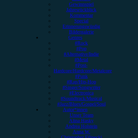
Gewinnspiel
Jahresrückblick
Kommentar
Special
Erinnerungswürdig
Bildergalerie
Genres
#Rock
#Pop
#Alternative/Indie
#Metal
#Post-
Hardcore/Hardcore/Metalcore
#Punk
#Rap/Hip-Hop
#Singer/Songwriter
#Electronica
#Soundtrack/Musical
#Jazz/Blues/Gospel/Soul
Autor*innen
Unser Team
Alina Hasky
Andrea Holstein
Anna W.
Christopher Filipecki