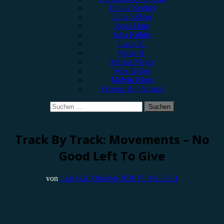
Emilia Knebel
Gina Köhler
Jonas Horn
Julia Köhler
Lucie K.
Marie H.
Marius Meyer
Max Keller
Melvin Klein
Yvonne Hopfensack
Suchen
nach:
Interview
Track By Track: Movements – No
Good Left To Give
von
Luis G.
8. Oktober 2020
17. Mai 2021