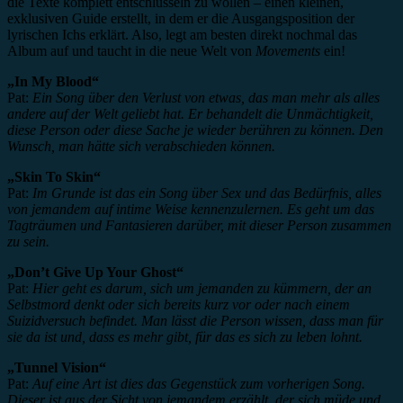
die Texte komplett entschlüsseln zu wollen – einen kleinen,
exklusiven Guide erstellt, in dem er die Ausgangsposition der
lyrischen Ichs erklärt. Also, legt am besten direkt nochmal das
Album auf und taucht in die neue Welt von
Movements
ein!
„In My Blood“
Pat:
Ein Song über den Verlust von etwas, das man mehr als alles
andere auf der Welt geliebt hat. Er behandelt die Unmächtigkeit,
diese Person oder diese Sache je wieder berühren zu können. Den
Wunsch, man hätte sich verabschieden können.
„Skin To Skin“
Pat:
Im Grunde ist das ein Song über Sex und das Bedürfnis, alles
von jemandem auf intime Weise kennenzulernen. Es geht um das
Tagträumen und Fantasieren darüber, mit dieser Person zusammen
zu sein.
„Don’t Give Up Your Ghost“
Pat:
Hier geht es darum, sich um jemanden zu kümmern, der an
Selbstmord denkt oder sich bereits kurz vor oder nach einem
Suizidversuch befindet. Man lässt die Person wissen, dass man für
sie da ist und, dass es mehr gibt, für das es sich zu leben lohnt.
„Tunnel Vision“
Pat:
Auf eine Art ist dies das Gegenstück zum vorherigen Song.
Dieser ist aus der Sicht von jemandem erzählt, der sich müde und