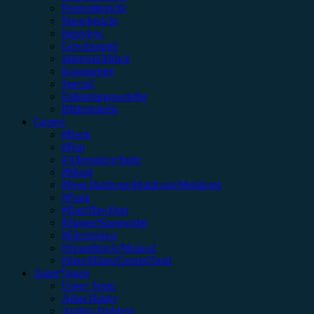
Festivalbericht
Showbericht
Interview
Gewinnspiel
Jahresrückblick
Kommentar
Special
Erinnerungswürdig
Bildergalerie
Genres
#Rock
#Pop
#Alternative/Indie
#Metal
#Post-Hardcore/Hardcore/Metalcore
#Punk
#Rap/Hip-Hop
#Singer/Songwriter
#Electronica
#Soundtrack/Musical
#Jazz/Blues/Gospel/Soul
Autor*innen
Unser Team
Alina Hasky
Andrea Holstein