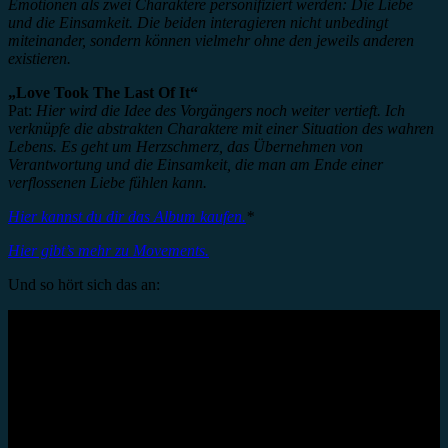
Emotionen als zwei Charaktere personifiziert werden: Die Liebe
und die Einsamkeit. Die beiden interagieren nicht unbedingt
miteinander, sondern können vielmehr ohne den jeweils anderen
existieren.
„Love Took The Last Of It“
Pat:
Hier wird die Idee des Vorgängers noch weiter vertieft. Ich
verknüpfe die abstrakten Charaktere mit einer Situation des wahren
Lebens. Es geht um Herzschmerz, das Übernehmen von
Verantwortung und die Einsamkeit, die man am Ende einer
verflossenen Liebe fühlen kann.
Hier kannst du dir das Album kaufen.
*
Hier gibt’s mehr zu Movements.
Und so hört sich das an: