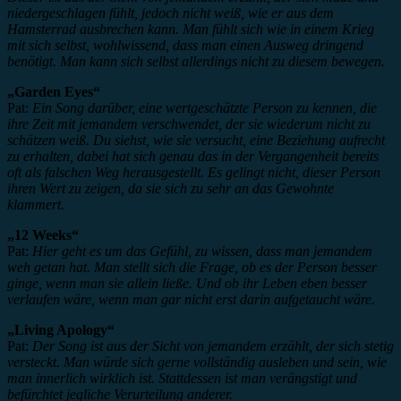
niedergeschlagen fühlt, jedoch nicht weiß, wie er aus dem
Hamsterrad ausbrechen kann. Man fühlt sich wie in einem Krieg
mit sich selbst, wohlwissend, dass man einen Ausweg dringend
benötigt. Man kann sich selbst allerdings nicht zu diesem bewegen.
„Garden Eyes“
Pat:
Ein Song darüber, eine wertgeschätzte Person zu kennen, die
ihre Zeit mit jemandem verschwendet, der sie wiederum nicht zu
schätzen weiß. Du siehst, wie sie versucht, eine Beziehung aufrecht
zu erhalten, dabei hat sich genau das in der Vergangenheit bereits
oft als falschen Weg herausgestellt. Es gelingt nicht, dieser Person
ihren Wert zu zeigen, da sie sich zu sehr an das Gewohnte
klammert.
„12 Weeks“
Pat:
Hier geht es um das Gefühl, zu wissen, dass man jemandem
weh getan hat. Man stellt sich die Frage, ob es der Person besser
ginge, wenn man sie allein ließe. Und ob ihr Leben eben besser
verlaufen wäre, wenn man gar nicht erst darin aufgetaucht wäre.
„Living Apology“
Pat:
Der Song ist aus der Sicht von jemandem erzählt, der sich stetig
versteckt. Man würde sich gerne vollständig ausleben und sein, wie
man innerlich wirklich ist. Stattdessen ist man verängstigt und
befürchtet jegliche Verurteilung anderer.