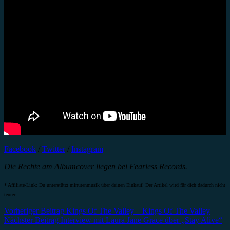
Facebook
/
Twitter
/
Instagram
Die Rechte am Albumcover liegen bei Fearless Records.
* Affiliate-Link: Du unterstützt minutenmusik über deinen Einkauf. Der Artikel wird für dich dadurch nicht
teurer.
Beitragsnavigation
Vorheriger Beitrag
Kings Of The Valley – Kings Of The Valley
Nächster Beitrag
Interview mit Laura Jane Grace über „Stay Alive“