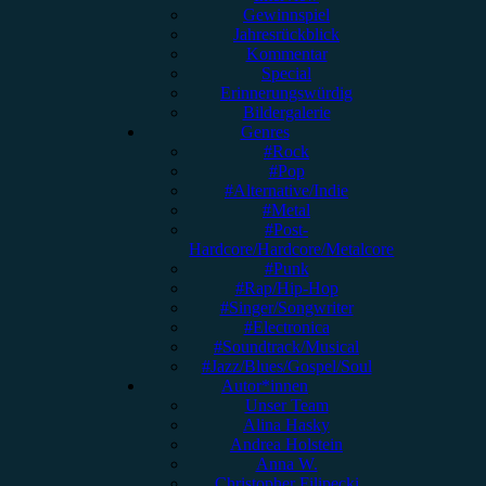
Gewinnspiel
Jahresrückblick
Kommentar
Special
Erinnerungswürdig
Bildergalerie
Genres
#Rock
#Pop
#Alternative/Indie
#Metal
#Post-
Hardcore/Hardcore/Metalcore
#Punk
#Rap/Hip-Hop
#Singer/Songwriter
#Electronica
#Soundtrack/Musical
#Jazz/Blues/Gospel/Soul
Autor*innen
Unser Team
Alina Hasky
Andrea Holstein
Anna W.
Christopher Filipecki