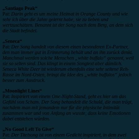
„Santiago Peak“
Pat:
Darin geht es um meine Heimat in Orange County und wie
sehr ich über die Jahre gelernt habe, sie zu lieben und
wertzuschätzen. Benannt ist der Song nach dem Berg, an dem sich
die Stadt befindet.
„Seneca“
Pat:
Der Song handelt von diesem einen besonderen Ex-Partner,
den man immer gut in Erinnerung behält und an ihn zurück denkt.
Manchmal werden solche Menschen „white buffalo“ genannt, weil
sie so selten sind. Das klingt in einem Songtext aber dämlich.
Seneca White Deer ist wiederum ebenfalls eine sehr seltene Reh-
Rasse im Nord-Osten, bringt die Idee des „white buffalos“ jedoch
besser zum Ausdruck.
„Moonlight Lines“
Pat:
Inspiriert von einem One-Night-Stand, geht es hier um das
Gefühl von Scham. Der Song behandelt die Schuld, die man trägt,
nachdem man mit jemandem nur für die physische Intimität
zusammen war und von Anfang an wusste, dass keine Emotionen
dabei entstehen würden.
„No Good Left To Give“
Pat:
Der Titelsong ist von einem Gedicht inspiriert, in dem zwei