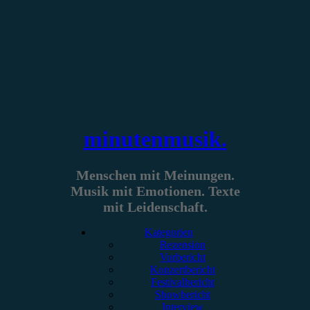
Zum
Inhalt
springen
minutenmusik.
Menschen mit Meinungen.
Musik mit Emotionen. Texte
mit Leidenschaft.
Kategorien
Rezension
Vorbericht
Konzertbericht
Festivalbericht
Showbericht
Interview