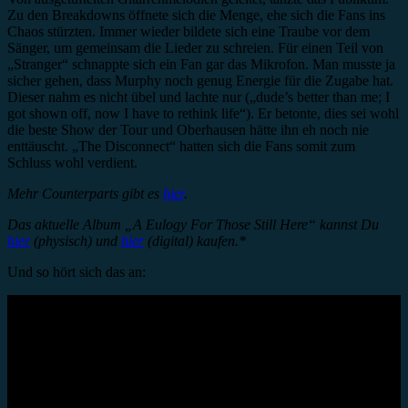
Zu den Breakdowns öffnete sich die Menge, ehe sich die Fans ins
Chaos stürzten. Immer wieder bildete sich eine Traube vor dem
Sänger, um gemeinsam die Lieder zu schreien. Für einen Teil von
„Stranger“ schnappte sich ein Fan gar das Mikrofon. Man musste ja
sicher gehen, dass Murphy noch genug Energie für die Zugabe hat.
Dieser nahm es nicht übel und lachte nur („dude’s better than me; I
got shown off, now I have to rethink life“). Er betonte, dies sei wohl
die beste Show der Tour und Oberhausen hätte ihn eh noch nie
enttäuscht. „The Disconnect“ hatten sich die Fans somit zum
Schluss wohl verdient.
Mehr Counterparts gibt es
hier
.
Das aktuelle Album „A Eulogy For Those Still Here“ kannst Du
hier
(physisch) und
hier
(digital) kaufen.*
Und so hört sich das an: