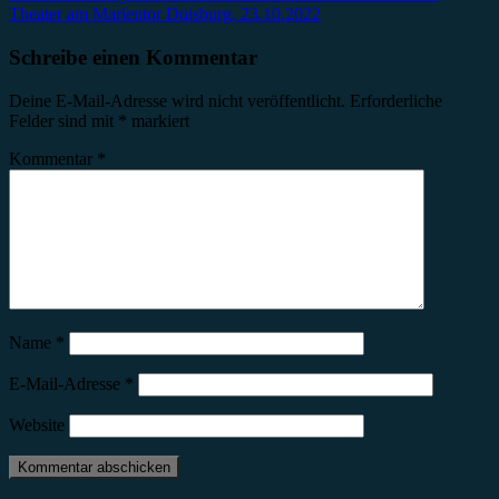
Theater am Marientor Duisburg, 23.10.2022
Schreibe einen Kommentar
Deine E-Mail-Adresse wird nicht veröffentlicht.
Erforderliche
Felder sind mit
*
markiert
Kommentar
*
Name
*
E-Mail-Adresse
*
Website