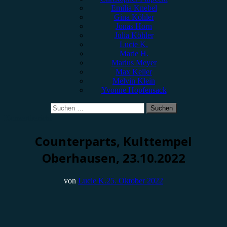
Emilia Knebel
Gina Köhler
Jonas Horn
Julia Köhler
Lucie K.
Marie H.
Marius Meyer
Max Keller
Melvin Klein
Yvonne Hopfensack
Suchen
nach:
Konzertbericht
Counterparts, Kulttempel
Oberhausen, 23.10.2022
von
Lucie K.
25. Oktober 2022