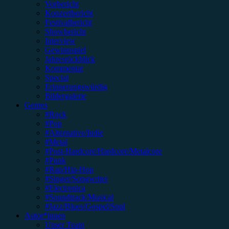
Vorbericht
Konzertbericht
Festivalbericht
Showbericht
Interview
Gewinnspiel
Jahresrückblick
Kommentar
Special
Erinnerungswürdig
Bildergalerie
Genres
#Rock
#Pop
#Alternative/Indie
#Metal
#Post-Hardcore/Hardcore/Metalcore
#Punk
#Rap/Hip-Hop
#Singer/Songwriter
#Electronica
#Soundtrack/Musical
#Jazz/Blues/Gospel/Soul
Autor*innen
Unser Team