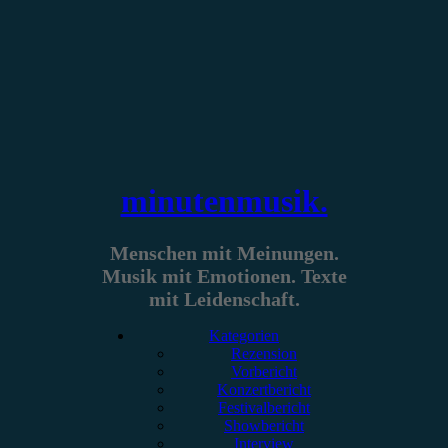
Zum
Inhalt
springen
minutenmusik.
Menschen mit Meinungen.
Musik mit Emotionen. Texte
mit Leidenschaft.
Kategorien
Rezension
Vorbericht
Konzertbericht
Festivalbericht
Showbericht
Interview