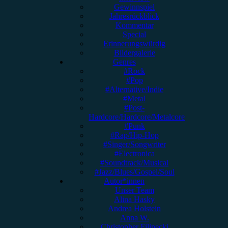
Gewinnspiel
Jahresrückblick
Kommentar
Special
Erinnerungswürdig
Bildergalerie
Genres
#Rock
#Pop
#Alternative/Indie
#Metal
#Post-
Hardcore/Hardcore/Metalcore
#Punk
#Rap/Hip-Hop
#Singer/Songwriter
#Electronica
#Soundtrack/Musical
#Jazz/Blues/Gospel/Soul
Autor*innen
Unser Team
Alina Hasky
Andrea Holstein
Anna W.
Christopher Filipecki