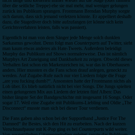
nicht lange und kletterten immer wieder auf die Stage (oder rannten
über die seitliche Treppe) ehe sie mal mehr, mal weniger gelungen
zurück ins Publikum sprangen. Frontmann Brendan Murphy sorgte
sich darum, dass sich jemand verletzen könnte. Er appelliert deshalb
dazu, die Stagediver doch bitte aufzufangen (er könne sich kein
Gerichtsverfahren leisten, falls was passiert).
Eigentlich ist man von dem Sänger jede Menge solch dunklen
Sarkasmus gewohnt. Denn folgt man
Counterparts
auf Twitter, sieht
man kaum etwas anderes als Hate-Tweets. Außerdem beleidigt
Murphy das Publikum auf Shows normalerweise. Das ist nämlich
Murphys Art Zuneigung und Dankbarkeit zu zeigen. Obwohl dieses
Verhalten fast schon ein Markenzeichen ist, war das in Oberhausen
anders. Hier mussten es die Fans schon drauf anlegen, geneckt zu
werden. Auf Zugabe-Rufe nach nur vier Liedern folgte die Frage
„are you fucking dumb?“. Ansonsten hatte der Frontmann nichts als
Lob über. Es blieb natürlich nicht bei vier Songs. Die Jungs spielten
einen gelungenen Mix aus Liedern der letzten fünf Alben: Das
bisher längste Set der Bandgeschichte mit insgesamt 16 Songs. Oder
sogar 17. Weil eine Zugabe mit Publikums-Liebling und Oldie „The
Disconnect“ musste man sich bei dieser Tour verdienen.
Die Fans gaben also schon bei der Supportband „Justice For The
Damned“ ihr Bestes, sich den Hit zu erarbeiten. Nach der kurzen
Verschnaufpause mit K-Pop ging es bei
Counterparts
wild weiter.
Von ausgetüftelten Gitarrenmelodien geleitet, tanzte das Publikum.