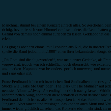
Manchmal stimmt bei einem Konzert einfach alles. So geschehen beim 
richtig, bevor sie sich vom Himmel verabschiedete, die Leute hatten
Gefühl von damals noch einmal aufleben zu lassen. Geklappt hat das l
erleben.
Los ging es aber erst einmal mit Leoniden aus Kiel, die in unserer 
spielte die Band jedoch mit „1990“ einen ihrer bekanntesten Songs, 
„Oh Gott, sind die alt geworden!“, war mein erster Gedanke, als Fra
vorgewarnt, jedoch war ich schließlich doch überrascht, wie extrem 
anzumerken. Kapranos war besonders sportlich unterwegs und turnte ab
und sang eifrig mit.
Franz Ferdinand haben mit inzwischen fünf Studioalben eine riesige A
Stücke wie „Take Me Out“ oder „The Dark Of The Matinée“ auf jeder g
neuesten Album „Always Ascending“ merklich nachgelassen. Wirklich 
anderen netten Song, aber auch diese schaffen es nicht darüber hinaus 
Ferdinand den nächsten, alten Hit auspacken tanzt das Publikum wied
Jüngsten. Aber tanzen und mitsingen, das können auch Mutti und Vati 
immer wieder glücklich zu sehen, das Konzerte eben mehr sind, als nu