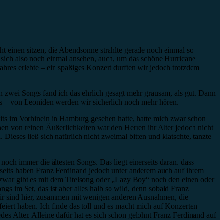
t einen sitzen, die Abendsonne strahlte gerade noch einmal so
 sich also noch einmal ansehen, auch, um das schöne Hurricane
ahres erlebte – ein spaßiges Konzert durften wir jedoch trotzdem
h zwei Songs fand ich das ehrlich gesagt mehr grausam, als gut. Dann
ts – von Leoniden werden wir sicherlich noch mehr hören.
eits im Vorhinein in Hamburg gesehen hatte, hatte mich zwar schon
en von reinen Äußerlichkeiten war den Herren ihr Alter jedoch nicht
eses ließ sich natürlich nicht zweimal bitten und klatschte, tanzte
och immer die ältesten Songs. Das liegt einerseits daran, dass
erseits haben Franz Ferdinand jedoch unter anderem auch auf ihrem
 zwar gibt es mit dem Titelsong oder „Lazy Boy“ noch den einen oder
ngs im Set, das ist aber alles halb so wild, denn sobald Franz
 Wir sind hier, zusammen mit wenigen anderen Ausnahmen, die
eiert haben. Ich finde das toll und es macht mich auf Konzerten
es Alter. Alleine dafür hat es sich schon gelohnt Franz Ferdinand auf