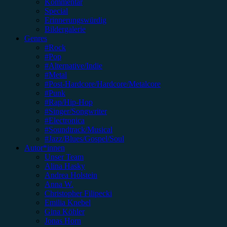
Kommentar
Special
Erinnerungswürdig
Bildergalerie
Genres
#Rock
#Pop
#Alternative/Indie
#Metal
#Post-Hardcore/Hardcore/Metalcore
#Punk
#Rap/Hip-Hop
#Singer/Songwriter
#Electronica
#Soundtrack/Musical
#Jazz/Blues/Gospel/Soul
Autor*innen
Unser Team
Alina Hasky
Andrea Holstein
Anna W.
Christopher Filipecki
Emilia Knebel
Gina Köhler
Jonas Horn