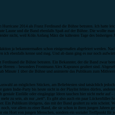
Hurricane 2014 als Franz Ferdinand die Bühne betraten. Ich hatte leich
 gute Laune und die Band ebenfalls Spaß auf der Bühne. Die wollte man
eider nicht, weil Köln Anfang März die kältesten Tage des bisherigen J
Redaktion ja bekanntermaßen schon einigermaßen abgefeiert werden. Nac
den ich ebenfalls kenne und mag. Und ab dann ging es nur noch aufwär
nz Ferdinand die Bühne betraten. Ein Bekannter, der die Band zwar ber
die Herren – besonders Frontmann Alex Kapranos gealtert sind. Abgeseh
 Minute 1 über die Bühne und animierte das Publikum zum Mitfeiern. Di
uswahl an möglichen Stücken, am Beliebtesten sind tatsächlich jedoch n
uten Indie-Party bis heute nicht in der Playlist fehlen dürfen, ander
geniale Einfälle oder eingängige Ideen tauchen hier nicht mehr auf –
mehr zu sein, als nur „nett“. Es gibt also auch ein paar Lückenfüller-So
er. Ein Publikum übrigens, das mit der Band gealtert zu sein scheint.
noch, vor allem zu einer Band, die sie schon in ihren jungen Jahren gef
r ein Hort von jungen Menschen, sondern ein sozialer Treffpunkt für jed