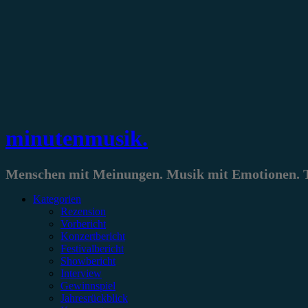
Zum
Inhalt
springen
minutenmusik.
Menschen mit Meinungen. Musik mit Emotionen. Te
Kategorien
Rezension
Vorbericht
Konzertbericht
Festivalbericht
Showbericht
Interview
Gewinnspiel
Jahresrückblick