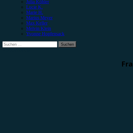
Julia Köhler
Lucie K.
Marie H.
Marius Meyer
Max Keller
Melvin Klein
Yvonne Hopfensack
Suchen
nach:
Konzertbericht
Fra