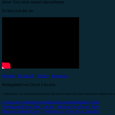
dieser Tour noch einmal mitzunehmen.
So hört sich das an:
Website
/
Facebook
/
Twitter
/
Instagram
Beitragsbild von David Edwards.
* Affiliate-Link: Du unterstützt minutenmusik über deinen Einkauf. Der Artikel wird für dich dadurch nicht te
#Alternative/Indie
Franz Ferdinand
Leoniden
Palladium Köln
Beitragsnavigation
Vorheriger Beitrag
The Fratellis – In Your Own Sweet Time
Nächster Beitrag
Casey – Where I Go When I Am Sleeping