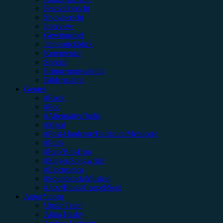
Festivalbericht
Showbericht
Interview
Gewinnspiel
Jahresrückblick
Kommentar
Special
Erinnerungswürdig
Bildergalerie
Genres
#Rock
#Pop
#Alternative/Indie
#Metal
#Post-Hardcore/Hardcore/Metalcore
#Punk
#Rap/Hip-Hop
#Singer/Songwriter
#Electronica
#Soundtrack/Musical
#Jazz/Blues/Gospel/Soul
Autor*innen
Unser Team
Alina Hasky