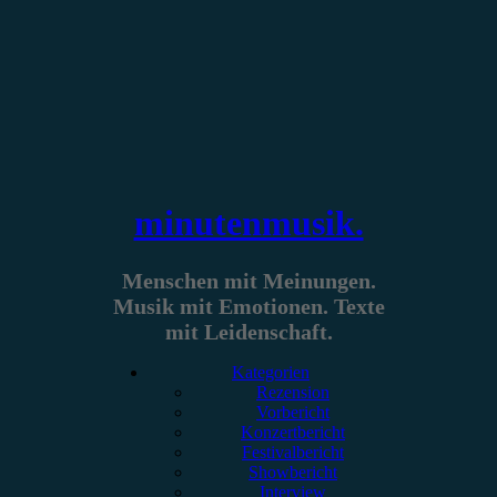
Zum
Inhalt
springen
minutenmusik.
Menschen mit Meinungen.
Musik mit Emotionen. Texte
mit Leidenschaft.
Kategorien
Rezension
Vorbericht
Konzertbericht
Festivalbericht
Showbericht
Interview