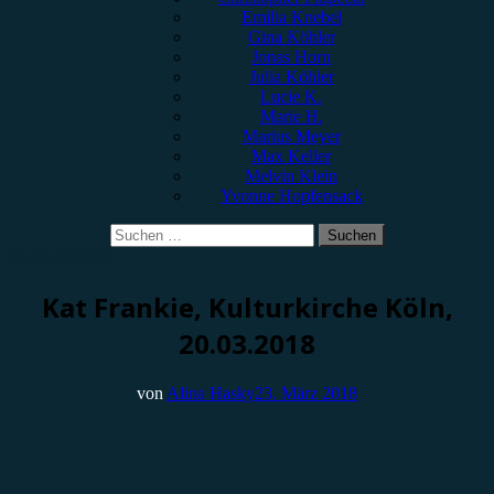
Emilia Knebel
Gina Köhler
Jonas Horn
Julia Köhler
Lucie K.
Marie H.
Marius Meyer
Max Keller
Melvin Klein
Yvonne Hopfensack
Suchen
nach:
Konzertbericht
Kat Frankie, Kulturkirche Köln,
20.03.2018
von
Alina Hasky
23. März 2018