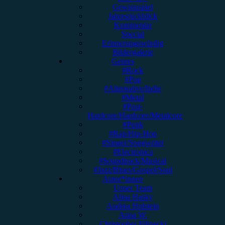
Gewinnspiel
Jahresrückblick
Kommentar
Special
Erinnerungswürdig
Bildergalerie
Genres
#Rock
#Pop
#Alternative/Indie
#Metal
#Post-
Hardcore/Hardcore/Metalcore
#Punk
#Rap/Hip-Hop
#Singer/Songwriter
#Electronica
#Soundtrack/Musical
#Jazz/Blues/Gospel/Soul
Autor*innen
Unser Team
Alina Hasky
Andrea Holstein
Anna W.
Christopher Filipecki