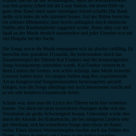
Frankie machte sie alle wohlklingend. Mehr als bewundernswert
war ihre präzise Arbeit mit der Loop Station, mit deren Hilfe sie
ganz ohne Band einen super stimmigen Sound schaffte.Die Band
stellte sich indes als sehr talentiert heraus. Auf der Bühne herrschte
ein schönes Miteinander, dass bereits anfänglich durch identische
Outfits aller Bandmitglieder suggeriert wurde. Ihnen allen war der
Spaß an der Musik deutlich anzumerken und jeder Einzelne war mit
viel Hingabe bei der Sache.
Die Songs sowie die Musik entpuppten sich als absolut vielfältig. Es
herrschte eine grandiose Dynamik, die insbesondere durch das
Zusammenspiel der Stimme Kat Frankies und der herausragenden
Song-Arrangements unterstützt wurde. Kat Frankie vermischt in
ihren Liedern die Genres, was schön aufzeigt, dass Musik keinerlei
Grenzen haben muss. An einigen Stellen mag ihre experimentelle
Art an Songtext und Songinterpretation heranzugehen speziell
klingen, was die Songs allerdings nur noch interessanter macht und
so ein sehr kreatives Gesamtwerk liefert.
Schade war, dass man die Lyrics des Öfteren nicht klar verstehen
konnte. Vor allem bei nicht textsicheren Passagen stellte sich das
Verständnis als große Schwierigkeit heraus. Unterstützt wurde dies
durch die Akustik der Kulturkirche, die bei ruhigeren Liedern sehr
gut rüberkam, sich bei schnelleren Songs aber etwas im Raum
verlor. Einen kleinen Wermutstropfen mochte auch das Fehlen des
Duetts „Wenn du liebst“ mit Clueso in der Setlist darstellen.