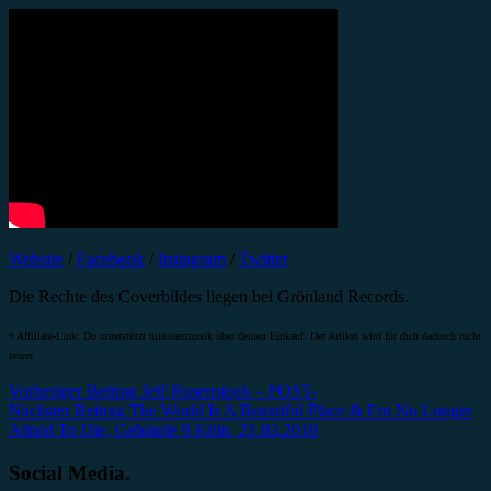
Website
/
Facebook
/
Instagram
/
Twitter
Die Rechte des Coverbildes liegen bei Grönland Records.
* Affiliate-Link: Du unterstützt minutenmusik über deinen Einkauf. Der Artikel wird für dich dadurch nicht
teurer.
Beitragsnavigation
Vorheriger Beitrag
Jeff Rosenstock – POST-
Nächster Beitrag
The World Is A Beautiful Place & I’m No Longer
Afraid To Die, Gebäude 9 Köln, 21.03.2018
Social Media.