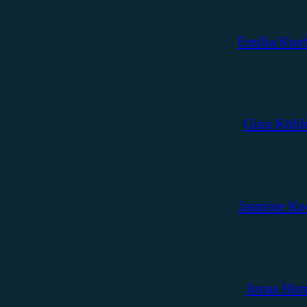
Emilia Kne
Gina Köhl
Jasmine Kn
Jonas Hor