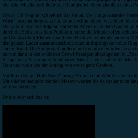
viel drin. Musikalisch liefert die Band jedoch einen ziemlich netten
Um 21 Uhr beginnt schließlich das Ritual. Vier junge Australier be
Wash“ auseinandergesetzt hat, konnte schon ahnen, was einem hier b
Der Album-Tracklist folgend startet der Abend nach dem Opener „Il M
durch die Setlist, das dem Publikum nur so die Münder offen stehen 
und Songwriting-Elemente sind dem Rock viel näher als härteren Met
den ganzen Laden zusammenschreit, tanzt und springt sie voller Hing
andere Band. Die Songs sind modern und irgendwie würden sie auch a
nur um dann in den wildesten Growl-Passagen überzugehen, in „Ye
Eskapismus-Pop, sondern knallharten Metal. Live eskaliert die Musik 
Haut und wirkt wie der Anfang von etwas ganz Großem.
Vor ihrem Song „Holy Water“ bringt Brumen eine Weinflasche in die 
Mit solchen beeindruckenden Messen werden die Australier nicht lange
wird weitergehen.
Und so hört sich das an: