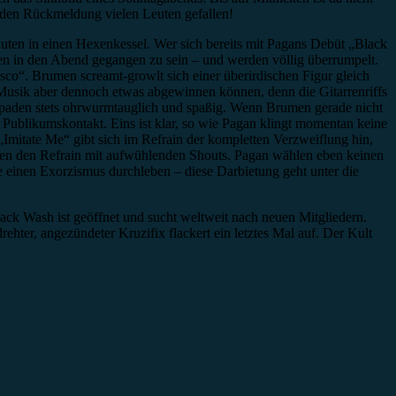
lenden Rückmeldung vielen Leuten gefallen!
uten in einen Hexenkessel. Wer sich bereits mit Pagans Debüt „Black
en in den Abend gegangen zu sein – und werden völlig überrumpelt.
sco“. Brumen screamt-growlt sich einer überirdischen Figur gleich
s Musik aber dennoch etwas abgewinnen können, denn die Gitarrenriffs
kapaden stets ohrwurmtauglich und spaßig. Wenn Brumen gerade nicht
 Publikumskontakt. Eins ist klar, so wie Pagan klingt momentan keine
Imitate Me“ gibt sich im Refrain der kompletten Verzweiflung hin,
en den Refrain mit aufwühlenden Shouts. Pagan wählen eben keinen
de einen Exorzismus durchleben – diese Darbietung geht unter die
ck Wash ist geöffnet und sucht weltweit nach neuen Mitgliedern.
hter, angezündeter Kruzifix flackert ein letztes Mal auf. Der Kult