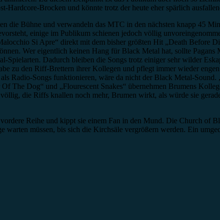
 Post-Hardcore-Brocken und könnte trotz der heute eher spärlich ausfal
treten die Bühne und verwandeln das MTC in den nächsten knapp 45 Min
evorsteht, einige im Publikum schienen jedoch völlig unvoreingenomm
alocchio Si Apre“ direkt mit dem bisher größten Hit „Death Before Di
können. Wer eigentlich keinen Hang für Black Metal hat, sollte Pagan
al-Spielarten. Dadurch bleiben die Songs trotz einiger sehr wilder Es
abe zu den Riff-Brettern ihrer Kollegen und pflegt immer wieder engen
ls Radio-Songs funktionieren, wäre da nicht der Black Metal-Sound. „
ar Of The Dog“ und „Flourescent Snakes“ übernehmen Brumens Kolleg
völlig, die Riffs knallen noch mehr, Brumen wirkt, als würde sie gera
vordere Reihe und kippt sie einem Fan in den Mund. Die Church of Bla
 warten müssen, bis sich die Kirchsäle vergrößern werden. Ein umgedre