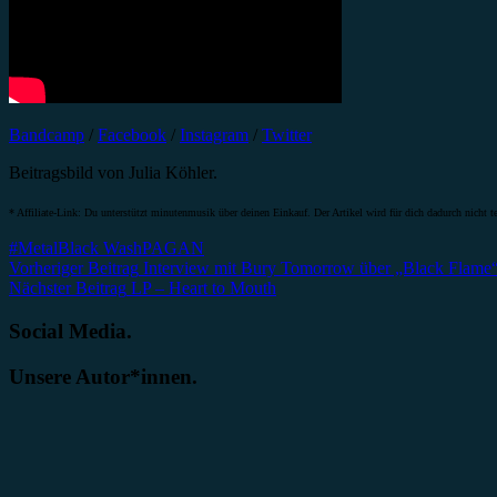
Bandcamp
/
Facebook
/
Instagram
/
Twitter
Beitragsbild von Julia Köhler.
* Affiliate-Link: Du unterstützt minutenmusik über deinen Einkauf. Der Artikel wird für dich dadurch nicht te
#Metal
Black Wash
PAGAN
Beitragsnavigation
Vorheriger Beitrag
Interview mit Bury Tomorrow über „Black Flame“ 
Nächster Beitrag
LP – Heart to Mouth
Social Media.
Unsere Autor*innen.