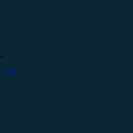
urer.
– Teil 2!