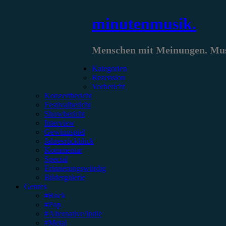
Zum
minutenmusik.
Inhalt
springen
Menschen mit Meinungen. Musi
Kategorien
Rezension
Vorbericht
Konzertbericht
Festivalbericht
Showbericht
Interview
Gewinnspiel
Jahresrückblick
Kommentar
Special
Erinnerungswürdig
Bildergalerie
Genres
#Rock
#Pop
#Alternative/Indie
#Metal