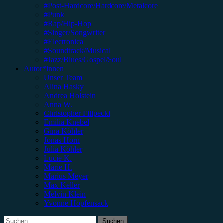
#Post-Hardcore/Hardcore/Metalcore
#Punk
#Rap/Hip-Hop
#Singer/Songwriter
#Electronica
#Soundtrack/Musical
#Jazz/Blues/Gospel/Soul
Autor*innen
Unser Team
Alina Hasky
Andrea Holstein
Anna W.
Christopher Filipecki
Emilia Knebel
Gina Köhler
Jonas Horn
Julia Köhler
Lucie K.
Marie H.
Marius Meyer
Max Keller
Melvin Klein
Yvonne Hopfensack
Suchen