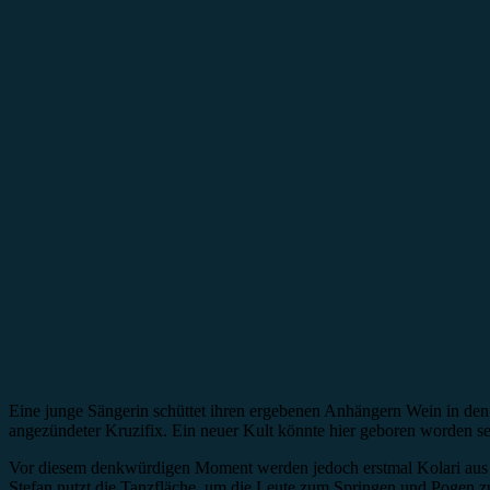
Eine junge Sängerin schüttet ihren ergebenen Anhängern Wein in den 
angezündeter Kruzifix. Ein neuer Kult könnte hier geboren worden se
Vor diesem denkwürdigen Moment werden jedoch erstmal Kolari aus H
Stefan nutzt die Tanzfläche, um die Leute zum Springen und Pogen zu