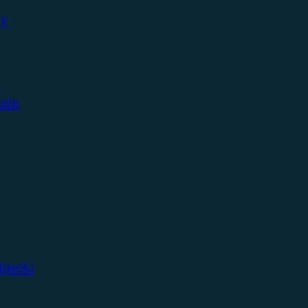
ky
tein
ipecki