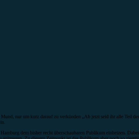
Mund, nur um kurz darauf zu verkünden „Ab jetzt seid ihr alle Teil de
in.
amburg dem bisher recht überschaubaren Publikum einheizen. Dabei g
 animieren. Zu diesem Zeitpunkt ist das Publikum aber noch so ziemlic