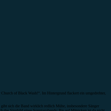
r Church of Black Wash!“. Im Hintergrund flackert ein umgedrehter,
ibt sich die Band wirklich redlich Mühe, insbesondere Sänger
h das Sinnbild eines Sonntagabends: Bis auf Mitnicken ist da nicht