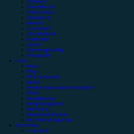
Vorbericht
Konzertbericht
Festivalbericht
Showbericht
Interview
Gewinnspiel
Jahresrückblick
Kommentar
Special
Erinnerungswürdig
Bildergalerie
Genres
#Rock
#Pop
#Alternative/Indie
#Metal
#Post-Hardcore/Hardcore/Metalcore
#Punk
#Rap/Hip-Hop
#Singer/Songwriter
#Electronica
#Soundtrack/Musical
#Jazz/Blues/Gospel/Soul
Autor*innen
Unser Team