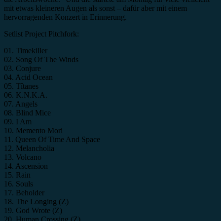
mit etwas kleineren Augen als sonst – dafür aber mit einem
hervorragenden Konzert in Erinnerung.
Setlist Project Pitchfork:
01. Timekiller
02. Song Of The Winds
03. Conjure
04. Acid Ocean
05. Tîtanes
06. K.N.K.A.
07. Angels
08. Blind Mice
09. I Am
10. Memento Mori
11. Queen Of Time And Space
12. Melancholia
13. Volcano
14. Ascension
15. Rain
16. Souls
17. Beholder
18. The Longing (Z)
19. God Wrote (Z)
20. Human Crossing (Z)