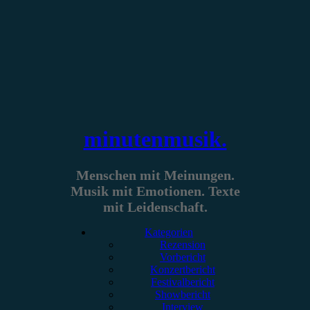
Zum
Inhalt
springen
minutenmusik.
Menschen mit Meinungen.
Musik mit Emotionen. Texte
mit Leidenschaft.
Kategorien
Rezension
Vorbericht
Konzertbericht
Festivalbericht
Showbericht
Interview