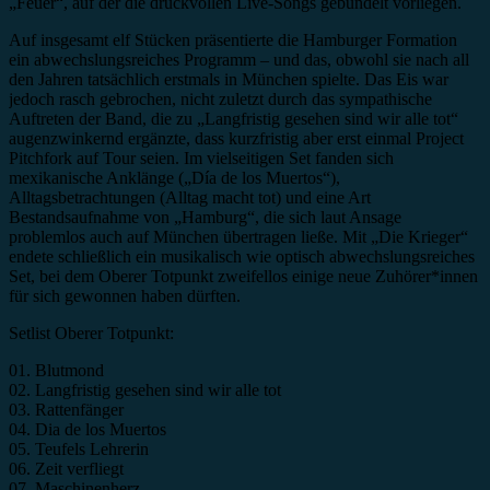
„Feuer“, auf der die druckvollen Live-Songs gebündelt vorliegen.
Auf insgesamt elf Stücken präsentierte die Hamburger Formation
ein abwechslungsreiches Programm – und das, obwohl sie nach all
den Jahren tatsächlich erstmals in München spielte. Das Eis war
jedoch rasch gebrochen, nicht zuletzt durch das sympathische
Auftreten der Band, die zu „Langfristig gesehen sind wir alle tot“
augenzwinkernd ergänzte, dass kurzfristig aber erst einmal Project
Pitchfork auf Tour seien. Im vielseitigen Set fanden sich
mexikanische Anklänge („Día de los Muertos“),
Alltagsbetrachtungen (Alltag macht tot) und eine Art
Bestandsaufnahme von „Hamburg“, die sich laut Ansage
problemlos auch auf München übertragen ließe. Mit „Die Krieger“
endete schließlich ein musikalisch wie optisch abwechslungsreiches
Set, bei dem Oberer Totpunkt zweifellos einige neue Zuhörer*innen
für sich gewonnen haben dürften.
Setlist Oberer Totpunkt:
01. Blutmond
02. Langfristig gesehen sind wir alle tot
03. Rattenfänger
04. Dia de los Muertos
05. Teufels Lehrerin
06. Zeit verfliegt
07. Maschinenherz