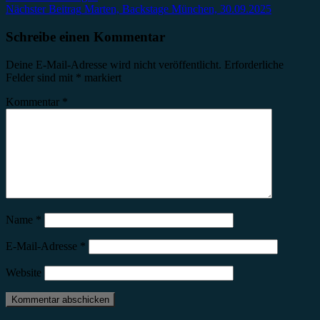
Nächster Beitrag
Marten, Backstage München, 30.09.2025
Schreibe einen Kommentar
Deine E-Mail-Adresse wird nicht veröffentlicht.
Erforderliche
Felder sind mit
*
markiert
Kommentar
*
Name
*
E-Mail-Adresse
*
Website