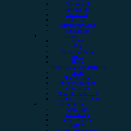
Gewinnspiel
Jahresrückblick
Kommentar
Special
Erinnerungswürdig
Bildergalerie
Genres
#Rock
#Pop
#Alternative/Indie
#Metal
#Post-
Hardcore/Hardcore/Metalcore
#Punk
#Rap/Hip-Hop
#Singer/Songwriter
#Electronica
#Soundtrack/Musical
#Jazz/Blues/Gospel/Soul
Autor*innen
Unser Team
Alina Hasky
Andrea Holstein
Anna W.
Christopher Filipecki