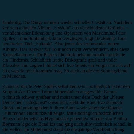
Eindeutig: Die Dinge nehmen wieder schneller Gestalt an. Nachdem
vor dem aktuellen Album „Elysium“ aus verschiedenen Gründen –
vor allem einer Erkrankung und Operation von Mastermind Peter
Spilles – rund fünfeinhalb Jahre vergingen, trägt die aktuelle Tour
bereits den Titel „Epitaph“. Also jenen des kommenden neuen
Albums. Das ist zwar zur Tour noch nicht veröffentlicht, aber diese
Konstellation war für Project Pitchfork bekanntermaßen noch nie
ein Hindernis. Schließlich ist die Diskografie groß und voller
Klassiker und zugleich bietet sich live bereits ein Vorgeschmack auf
das, was da noch kommen mag. So auch an diesem Sonntagabend
in München.
Zunächst durfte Peter Spilles selbst Fan sein – schließlich hat er den
Support-Act Oberer Totpunkt persönlich ausgewählt. Genre-
technisch schwer greifbar und meist unter dem Dach der „Neuen
Deutschen Todeskunst“ einsortiert, zieht die Band live dennoch
direkt und unkompliziert in ihren Bann – wie schon der Opener
„Blutmond“ eindrucksvoll zeigte. Mit eindringlich-bedrohlichen
Beats und der teils ins Hypnotische gehenden Stimme von Bettina
Bormann legte die Band los und ging auch showtechnisch schnell in
die Vollen. Im Mittelpunkt stand die diesjährige Veröffentlichung