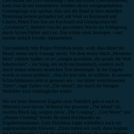
Live-Musik mit Live-Stimmung – und mit echten Live-Momenten,
kann man da nur konstatieren. Inmitten dieser energiegeladenen
Gemengelage war spürbar, dass sich die Band in ihrer aktuellen
Besetzung bestens gefunden hat: mit Waik an Keyboard und
Gitarre, Peters Frau Sue am Keyboard und Gesang (etwa bei
„Ascension“), flankiert von der gewohnten Wucht am Schlagzeug
durch Achim Färber und Leo. Das wirkte rund, homogen – und
machte einfach Freude, mitzuerleben.
Und natürlich: Wer Project Pitchfork kennt, weiß, dass hinter der
Musik immer auch Aussage steckt. Vor dem neuen Stück „Memento
Mori“ erklärte Spilles, es sei „einigen gewidmet, die gerade die Welt
beherrschen“ – ein Song, der nicht nur thematisch, sondern auch
durch seinen seltenen deutschen Text überzeugte. In der Zugabe
wurde es erneut politisch: „Was ihr jetzt seht, ist schlimm. In unseren
Schlachthäusern sieht es genauso aus – nur hinter verschlossenen
Türen“, sagte Spilles vor „The Island“, das durch die blutigen
Walbilder noch eindringlicher wirkte.
Wo wir beim Stichwort Zugabe sind: Natürlich gab es auch in
München zwei davon. Während das genannte „The Island“ im
zweiten Block lag, sorgten zuvor „The Longing“, „God Wrote“ und
„Human Crossing“ bereits für einen Hochkaräter an
Zugabenmomenten. Zum Abschluss folgte schließlich noch ein
augenzwinkernder Hinweis: „Einen haben wir noch, dann beginnt
die Arbeitswoche.“ Und die startete am Montag für viele vielleicht