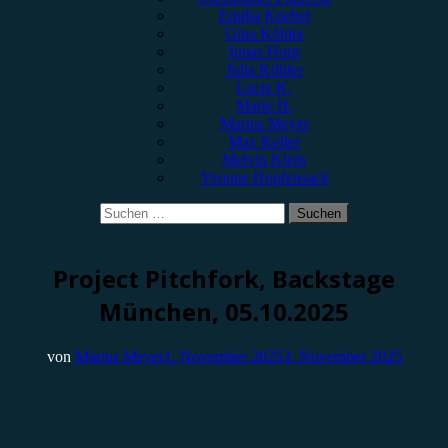
Emilia Knebel
Gina Köhler
Jonas Horn
Julia Köhler
Lucie K.
Marie H.
Marius Meyer
Max Keller
Melvin Klein
Yvonne Hopfensack
Suchen
nach:
Konzertbericht
Project Pitchfork, Backstage
München, 05.10.2025
von
Marius Meyer
1. November 2025
3. November 2025