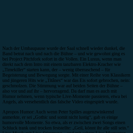
Nach der Umbaupause wurde der Saal schnell wieder dunkel, die
Band betrat nach und nach die Bühne – und wie gewohnt ging es
bei Project Pitchfork sofort in die Vollen. Ein Luxus, wenn man
direkt nach dem Intro mit einem tanzbaren Elektro-Kracher wie
„Timekiller“ starten kann, der – wenig überraschend – für
Begeisterung und Bewegung sorgte. Mit einer Reihe von Klassikern
und jüngeren Hits wie „Titânes“ war das Eis sofort gebrochen, nein:
geschmolzen. Die Stimmung war auf beiden Seiten der Bühne –
also vor und auf ihr – hervorragend. Da darf man es auch mit
Humor nehmen, wenn typische Live-Momente passieren, etwa bei
Angels, als versehentlich das falsche Video eingespielt wurde.
Apropos Humor: Auch wenn Peter Spilles augenzwinkernd
anmerkte, er sei „Gothic und somit nicht lustig“, gab es einige
humorvolle Momente. So etwa, als er zwischen zwei Songs einen
Schluck trank und trocken feststellte: „Geil, könnt ihr alle still sein.“