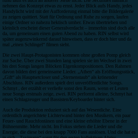
rund läuft es auch an anderer Stelle nicht. Die Securities nämlich
nehmen das Konzept etwas zu ernst. Jeder Blick aufs Handy, jedes
Handylicht wird mit der Aufforderung einmal bitte die Bildergalerie
zu zeigen quittiert. Statt für Ordnung und Ruhe zu sorgen, laufen
einige Ordner so nahezu hektisch umher. Etwas übertrieben und
kleinlich erscheint dieser Generalverdacht – immerhin sind doch alle
da, um gemeinsam einen guten Abend zu haben. RIN selbst wird
später augenzwinkernd darauf hinweisen, dass er doch hier und da
mal „einen Schlingel“ filmen sieht.
Die zwei Haupt-Protagonisten kommen ohne großen Pomp gleich
zur Sache. Über zwei Stunden lang spielen sie im Wechsel in zwei
bis drei Songs langen Blöcken Eigenkompositionen. Den Rahmen
davon bilden drei gemeinsame Lieder. „Athen“ als Eröffnungsstück,
„Gift“ als Hauptsetcloser und „Sternenstaub“ als krönender
Abschluss. RIN außerdem spielt drei unveröffentlichte Songs.
Schmyt , der erzählt er verließe sonst den Raum, wenn er Leuten
neue Songs erstmals zeige, zwei. RIN performt alleine, Schmyt hat
einen Schlagzeuger und Bassisten/Keyboarder hinter sich.
Auch die Produktion reduziert sich auf das Wesentliche. Eine
ordentlich angerichtete Lichterwand hinter den Musikern, ein paar
Feuer- und Rauchfontänen und eine kleine erhöhte Ebene in der
Bühnenmitte. Mehr nicht. Im Fokus stehen die Lieder und die
Energie, die diese bei den knapp 7000 Fans auslösen. Und die hat es
in sich. „Taximann“ sorgt für den ersten kollektiven Abriss,