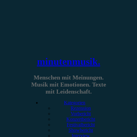
Zum
Inhalt
springen
minutenmusik.
Menschen mit Meinungen.
Musik mit Emotionen. Texte
mit Leidenschaft.
Kategorien
Rezension
Vorbericht
Konzertbericht
Festivalbericht
Showbericht
Interview