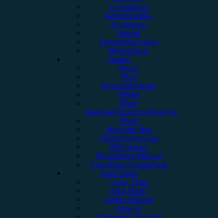
Gewinnspiel
Jahresrückblick
Kommentar
Special
Erinnerungswürdig
Bildergalerie
Genres
#Rock
#Pop
#Alternative/Indie
#Metal
#Post-
Hardcore/Hardcore/Metalcore
#Punk
#Rap/Hip-Hop
#Singer/Songwriter
#Electronica
#Soundtrack/Musical
#Jazz/Blues/Gospel/Soul
Autor*innen
Unser Team
Alina Hasky
Andrea Holstein
Anna W.
Christopher Filipecki