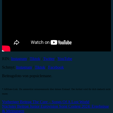
RIN:
Instagram
/
Tiktok
/
Twitter
/
YouTube
Schmyt:
Instagram
/
Tiktok
/
Facebook
Beitragsfoto von popsiclemane.
* Affiliate-Link: Du unterstützt minutenmusik über deinen Einkauf. Der Artikel wird für dich dadurch nicht
teurer.
Beitragsnavigation
Vorheriger Beitrag
The Cure – Songs Of A Lost World
Nächster Beitrag
Junior Eurovision Song Contest 2024: Ergebnisse
& Meinungen