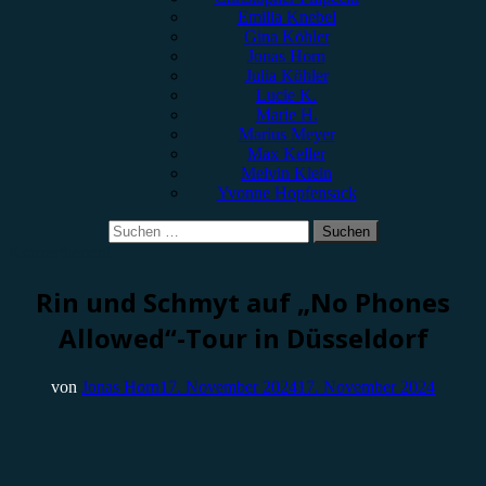
Emilia Knebel
Gina Köhler
Jonas Horn
Julia Köhler
Lucie K.
Marie H.
Marius Meyer
Max Keller
Melvin Klein
Yvonne Hopfensack
Suchen
nach:
Konzertbericht
Rin und Schmyt auf „No Phones
Allowed“-Tour in Düsseldorf
von
Jonas Horn
17. November 2024
17. November 2024