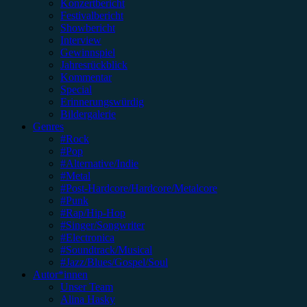
Konzertbericht
Festivalbericht
Showbericht
Interview
Gewinnspiel
Jahresrückblick
Kommentar
Special
Erinnerungswürdig
Bildergalerie
Genres
#Rock
#Pop
#Alternative/Indie
#Metal
#Post-Hardcore/Hardcore/Metalcore
#Punk
#Rap/Hip-Hop
#Singer/Songwriter
#Electronica
#Soundtrack/Musical
#Jazz/Blues/Gospel/Soul
Autor*innen
Unser Team
Alina Hasky