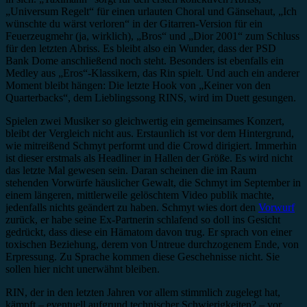
„Universum Regelt“ für einen urlauten Choral und Gänsehaut, „Ich
wünschte du wärst verloren“ in der Gitarren-Version für ein
Feuerzeugmehr (ja, wirklich), „Bros“ und „Dior 2001“ zum Schluss
für den letzten Abriss. Es bleibt also ein Wunder, dass der PSD
Bank Dome anschließend noch steht. Besonders ist ebenfalls ein
Medley aus „Eros“-Klassikern, das Rin spielt. Und auch ein anderer
Moment bleibt hängen: Die letzte Hook von „Keiner von den
Quarterbacks“, dem Lieblingssong RINS, wird im Duett gesungen.
Spielen zwei Musiker so gleichwertig ein gemeinsames Konzert,
bleibt der Vergleich nicht aus. Erstaunlich ist vor dem Hintergrund,
wie mitreißend Schmyt performt und die Crowd dirigiert. Immerhin
ist dieser erstmals als Headliner in Hallen der Größe. Es wird nicht
das letzte Mal gewesen sein. Daran scheinen die im Raum
stehenden Vorwürfe häuslicher Gewalt, die Schmyt im September in
einem längeren, mittlerweile gelöschtem Video publik machte,
jedenfalls nichts geändert zu haben. Schmyt wies dort den
Vorwurf
zurück, er habe seine Ex-Partnerin schlafend so doll ins Gesicht
gedrückt, dass diese ein Hämatom davon trug. Er sprach von einer
toxischen Beziehung, derem von Untreue durchzogenem Ende, von
Erpressung. Zu Sprache kommen diese Geschehnisse nicht. Sie
sollen hier nicht unerwähnt bleiben.
RIN, der in den letzten Jahren vor allem stimmlich zugelegt hat,
kämpft – eventuell aufgrund technischer Schwierigkeiten? – vor