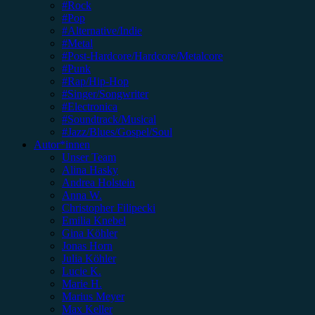
#Rock
#Pop
#Alternative/Indie
#Metal
#Post-Hardcore/Hardcore/Metalcore
#Punk
#Rap/Hip-Hop
#Singer/Songwriter
#Electronica
#Soundtrack/Musical
#Jazz/Blues/Gospel/Soul
Autor*innen
Unser Team
Alina Hasky
Andrea Holstein
Anna W.
Christopher Filipecki
Emilia Knebel
Gina Köhler
Jonas Horn
Julia Köhler
Lucie K.
Marie H.
Marius Meyer
Max Keller