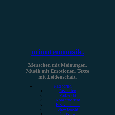
Zum
Inhalt
springen
minutenmusik.
Menschen mit Meinungen.
Musik mit Emotionen. Texte
mit Leidenschaft.
Kategorien
Rezension
Vorbericht
Konzertbericht
Festivalbericht
Showbericht
Interview