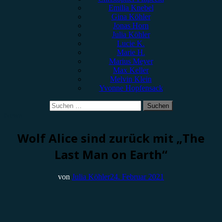
Emilia Knebel
Gina Köhler
Jonas Horn
Julia Köhler
Lucie K.
Marie H.
Marius Meyer
Max Keller
Melvin Klein
Yvonne Hopfensack
Suchen
nach:
News
Wolf Alice sind zurück mit „The
Last Man on Earth“
von
Julia Köhler
24. Februar 2021