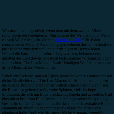
Was macht man eigentlich, wenn man mit dem zweiten Album
schon einen der begehrtesten Musikpreise der Welt gewinnt? Wenn
es nach Wolf Alice geht, die für „
Visions of a Life
“ 2018 den
renommierten Mercury Award entgegen nehmen durften, erstmal ein
paar Monate zurückziehen und auf die eigenen Herzen hören.
Worauf die Fans ohnehin sehnsüchtig warteten, bekommt nun
inmitten des Lockdowns eine noch bedeutsamere Wirkung: Mit dem
sphärischen „The Last Man on Earth“ kündigen Wolf Alice nun das
dritte Album „Blue Weekend“ an.
Schon ein Seelenbalsam auf Papier, doch erst wer das atmosphärisch
dichte Musikvideo zu „The Last Man on Earth“ anklickt und dazu
die Anlage aufdreht, erlebt einen wahren Aha-Moment. Dahin soll
die Reise also gehen: Große, weite Sphären, vielschichtige
Strukturen, die sich am Ende gleichzeitig stapeln und zerreißen. Und
über allem Frontfrau Ellie Rowsell, deren begnadeter Storytelling-
Gestus im sanften Crescendo des Stücks eine noch zentralere Rolle
einnimmt als zuvor. So bedeutungsschwanger und fernab von
gängigem Indie-Rock wie hier menschliche Arroganz vorgeführt