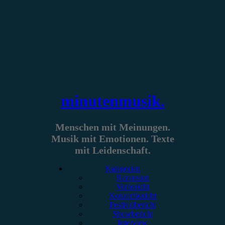
Zum
Inhalt
springen
minutenmusik.
Menschen mit Meinungen.
Musik mit Emotionen. Texte
mit Leidenschaft.
Kategorien
Rezension
Vorbericht
Konzertbericht
Festivalbericht
Showbericht
Interview