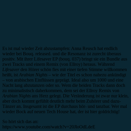
Es ist mal wieder Zeit abzustampfen: Anna Reusch hat endlich
wieder bei Bouq. released. und die Resonanz ist zurecht überaus
positiv. Mit ihrer Lifesaver EP (bouq. 037) bringt sie ein Bundle aus
zwei Tracks und einem Remix (von Ellroy) heraus. Während
Lifesaver
den Hörer schön fies mit einer tiefen Stimme willkommen
heißt, ist
Arabian Nights
– wie der Titel es schon nahezu ankündigt
– von arabischen Einflüssen geprägt. Ideal also um 1000 und eine
Nacht lang abzutanzen oder so. Wem die beiden Tracks dann doch
zu minimalistisch daherkommen, dem sei der Ellroy Remix von
Arabian Nights
ans Herz gelegt. Die Veränderung ist zwar nur klein,
aber doch kommt gefühlt deutlich mehr beim Zuhörer und dazu-
Tänzer an. Insgesamt ist die EP durchaus hör- und tanzbar. Wer mal
wieder Bock auf neuen Tech House hat, der ist hier goldrichtig!
So hört sich das an:
https://www.youtube.com/watch?v=20JloOdLdeE