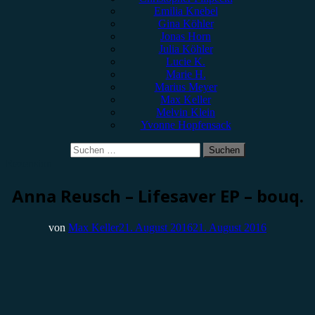
Emilia Knebel
Gina Köhler
Jonas Horn
Julia Köhler
Lucie K.
Marie H.
Marius Meyer
Max Keller
Melvin Klein
Yvonne Hopfensack
Suchen
nach:
Rezension
Anna Reusch – Lifesaver EP – bouq.
von
Max Keller
21. August 2016
21. August 2016