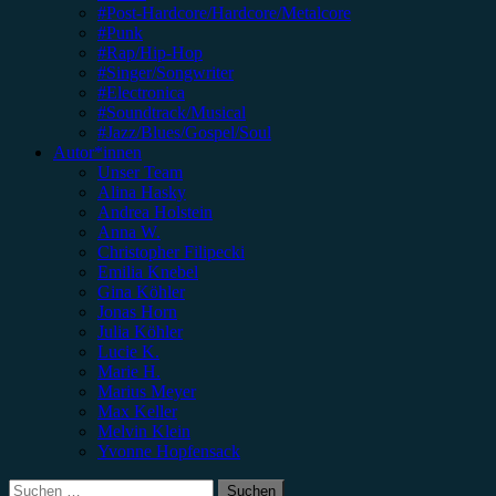
#Post-Hardcore/Hardcore/Metalcore
#Punk
#Rap/Hip-Hop
#Singer/Songwriter
#Electronica
#Soundtrack/Musical
#Jazz/Blues/Gospel/Soul
Autor*innen
Unser Team
Alina Hasky
Andrea Holstein
Anna W.
Christopher Filipecki
Emilia Knebel
Gina Köhler
Jonas Horn
Julia Köhler
Lucie K.
Marie H.
Marius Meyer
Max Keller
Melvin Klein
Yvonne Hopfensack
Suchen