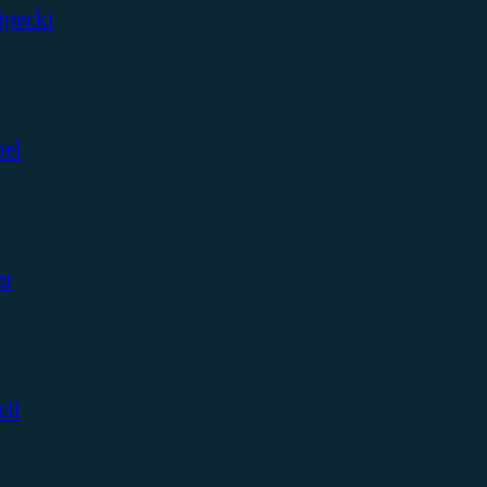
ipecki
bel
er
ell