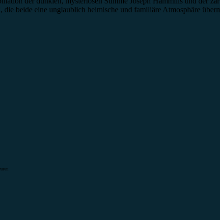
ination der dunklen, mysteriösen Stimme Joseph Hammills und der zar
 die beide eine unglaublich heimische und familiäre Atmosphäre übermi
urer.