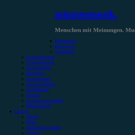
Zum
minutenmusik.
Inhalt
springen
Menschen mit Meinungen. Musi
Kategorien
Rezension
Vorbericht
Konzertbericht
Festivalbericht
Showbericht
Interview
Gewinnspiel
Jahresrückblick
Kommentar
Special
Erinnerungswürdig
Bildergalerie
Genres
#Rock
#Pop
#Alternative/Indie
#Metal