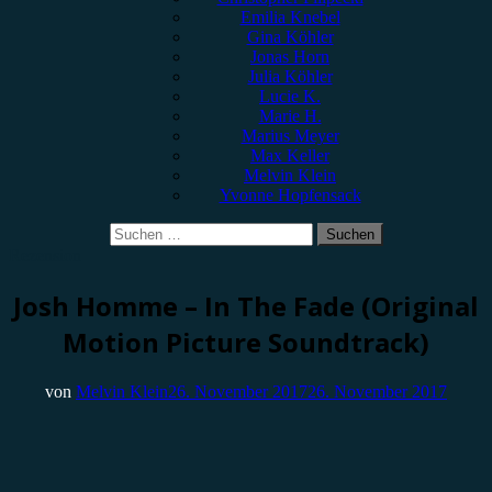
Emilia Knebel
Gina Köhler
Jonas Horn
Julia Köhler
Lucie K.
Marie H.
Marius Meyer
Max Keller
Melvin Klein
Yvonne Hopfensack
Suchen
nach:
Rezension
Josh Homme – In The Fade (Original
Motion Picture Soundtrack)
von
Melvin Klein
26. November 2017
26. November 2017