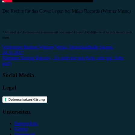
Die Rechte für das Cover liegen bei Milan Records (Warner Music)
* Affiliate-Link: Du unterstützt minutenmusik über deinen Einkauf. Der Artikel wird für dich dadurch nicht
teurer.
Beitragsnavigation
Vorheriger Beitrag
Wincent Weiss, Siegerlandhalle Siegen,
24.11.2017
Nächster Beitrag
Rakede – Es geht mir gut (Sehr, sehr gut. Sehr
gut!)
Social Media.
Legal
Datenschutzerklärung
Unterseiten.
Datenschutz
Genres
Impressum