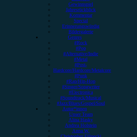
Gewinnspiel
Jahresrückblick
Kommentar
Special
Erinnerungswürdig
Bildergalerie
Genres
#Rock
#Pop
#Alternative/Indie
#Metal
#Post-
Hardcore/Hardcore/Metalcore
#Punk
#Rap/Hip-Hop
#Singer/Songwriter
#Electronica
#Soundtrack/Musical
#Jazz/Blues/Gospel/Soul
Autor*innen
Unser Team
Alina Hasky
Andrea Holstein
Anna W.
Christopher Filipecki