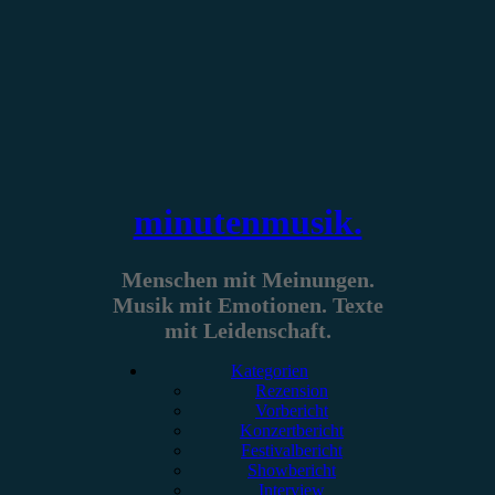
Zum
Inhalt
springen
minutenmusik.
Menschen mit Meinungen.
Musik mit Emotionen. Texte
mit Leidenschaft.
Kategorien
Rezension
Vorbericht
Konzertbericht
Festivalbericht
Showbericht
Interview