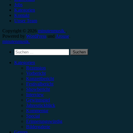
Jobs
Kategorien
Kontakt
Unser Team
Copyright © 2026
minutenmusik.
.
Powered by
WordPress
und
Arouse
.
minutenmusik.
Suchen
nach:
Kategorien
Rezension
Vorbericht
Konzertbericht
Festivalbericht
Showbericht
Interview
Gewinnspiel
Jahresrückblick
Kommentar
Special
Erinnerungswürdig
Bildergalerie
Genres