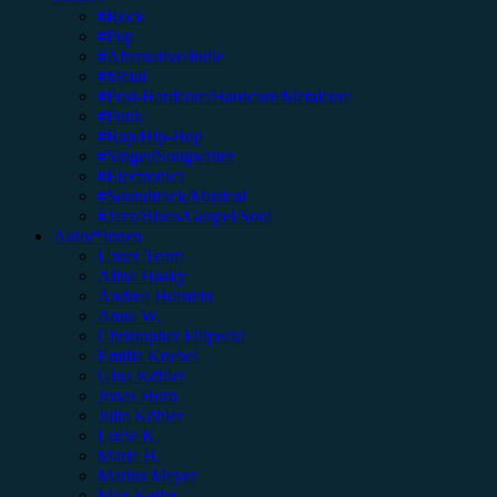
#Rock
#Pop
#Alternative/Indie
#Metal
#Post-Hardcore/Hardcore/Metalcore
#Punk
#Rap/Hip-Hop
#Singer/Songwriter
#Electronica
#Soundtrack/Musical
#Jazz/Blues/Gospel/Soul
Autor*innen
Unser Team
Alina Hasky
Andrea Holstein
Anna W.
Christopher Filipecki
Emilia Knebel
Gina Köhler
Jonas Horn
Julia Köhler
Lucie K.
Marie H.
Marius Meyer
Max Keller