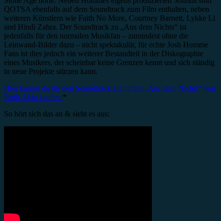
Stone Age hörte. Neben Hommes eigens produzierten Sounds sind
QOTSA ebenfalls auf dem Soundtrack zum Film enthalten, neben
weiteren Künstlern wie Faith No More, Courtney Barnett, Lykke Li
und Hindi Zahra. Der Soundtrack zu „Aus dem Nichts“ ist
jedenfalls für den normalen Musikfan – zumindest ohne die
Leinwand-Bilder dazu – nicht spektakulär, für echte Josh Homme
Fans ist dies jedoch ein weiterer Bestandteil in der Diskographie
eines Musikers, der scheinbar keine Grenzen kennt und sich ständig
in neue Projekte stürzen kann.
Hier kannst du dir den Soundtrack zum Film „Aus dem Nichts“ von
Fatih Akin kaufen!
*
So hört sich das an & sieht es aus: