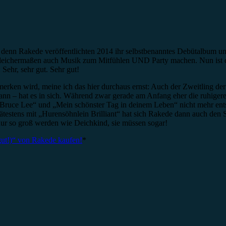
 denn Rakede veröffentlichten 2014 ihr selbstbenanntes Debütalbum und
gleichermaßen auch Musik zum Mitfühlen UND Party machen. Nun ist di
: Sehr, sehr gut. Sehr gut!
rken wird, meine ich das hier durchaus ernst: Auch der Zweitling der
nn – hat es in sich. Während zwar gerade am Anfang eher die ruhiger
t „Bruce Lee“ und „Mein schönster Tag in deinem Leben“ nicht mehr en
ätestens mit „Hurensöhnlein Brilliant“ hat sich Rakede dann auch den Son
ur so groß werden wie Deichkind, sie müssen sogar!
 gut!)“ von Rakede kaufen!
*