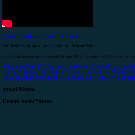
Website
/
Facebook
/
Twitter
/
Instagram
Die Rechte für das Cover liegen bei Warner Music.
* Affiliate-Link: Du unterstützt minutenmusik über deinen Einkauf. Der Artikel wird für dich dadurch nicht te
#Electronica
Deichkind
Es geht mir gut
es geht mir gut sehr sehr gut
Ra
Beitragsnavigation
Vorheriger Beitrag
Josh Homme – In The Fade (Original Motion Pict
Nächster Beitrag
Five Finger Death Punch & In Flames, König Pilse
Social Media.
Unsere Autor*innen.