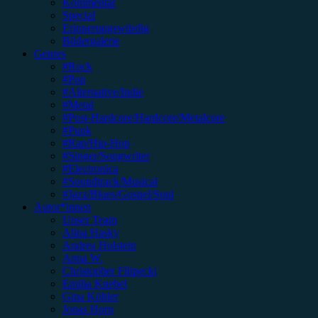
Kommentar
Special
Erinnerungswürdig
Bildergalerie
Genres
#Rock
#Pop
#Alternative/Indie
#Metal
#Post-Hardcore/Hardcore/Metalcore
#Punk
#Rap/Hip-Hop
#Singer/Songwriter
#Electronica
#Soundtrack/Musical
#Jazz/Blues/Gospel/Soul
Autor*innen
Unser Team
Alina Hasky
Andrea Holstein
Anna W.
Christopher Filipecki
Emilia Knebel
Gina Köhler
Jonas Horn