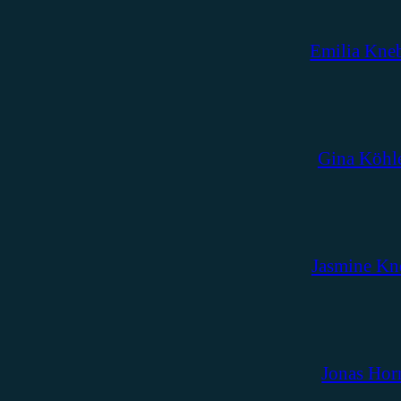
Emilia Kne
Gina Köhl
Jasmine Kn
Jonas Hor