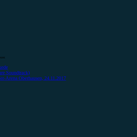
urer.
kede
ure Soundtrack)
ner-Arena Oberhausen, 24.11.2017