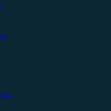
ky
tein
ipecki