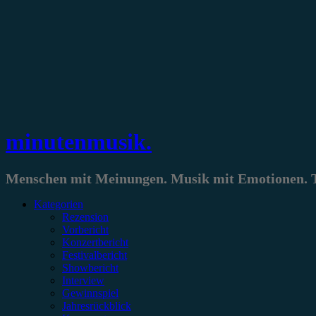
Zum
Inhalt
springen
minutenmusik.
Menschen mit Meinungen. Musik mit Emotionen. Te
Kategorien
Rezension
Vorbericht
Konzertbericht
Festivalbericht
Showbericht
Interview
Gewinnspiel
Jahresrückblick