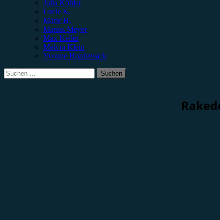
Julia Köhler
Lucie K.
Marie H.
Marius Meyer
Max Keller
Melvin Klein
Yvonne Hopfensack
Suchen
nach:
Rezension
Rakede