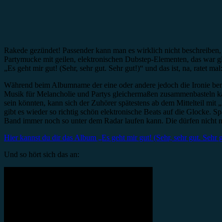
Rakede gezündet! Passender kann man es wirklich nicht beschreiben,
Partymucke mit geilen, elektronischen Dubstep-Elementen, das war 
„Es geht mir gut! (Sehr, sehr gut. Sehr gut!)“ und das ist, na, ratet mal
Während beim Albumname der eine oder andere jedoch die Ironie beme
Musik für Melancholie und Partys gleichermaßen zusammenbasteln ka
sein könnten, kann sich der Zuhörer spätestens ab dem Mittelteil mi
gibt es wieder so richtig schön elektronische Beats auf die Glocke. Sp
Band immer noch so unter dem Radar laufen kann. Die dürfen nicht n
Hier kannst du dir das Album „Es geht mir gut! (Sehr, sehr gut. Sehr
Und so hört sich das an: