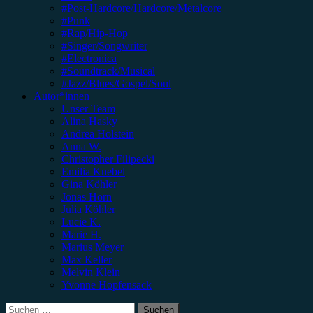
#Post-Hardcore/Hardcore/Metalcore
#Punk
#Rap/Hip-Hop
#Singer/Songwriter
#Electronica
#Soundtrack/Musical
#Jazz/Blues/Gospel/Soul
Autor*innen
Unser Team
Alina Hasky
Andrea Holstein
Anna W.
Christopher Filipecki
Emilia Knebel
Gina Köhler
Jonas Horn
Julia Köhler
Lucie K.
Marie H.
Marius Meyer
Max Keller
Melvin Klein
Yvonne Hopfensack
Suchen