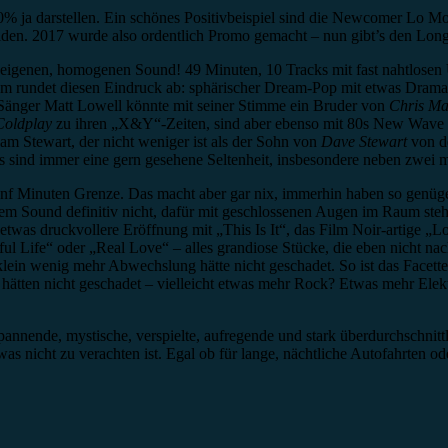
0% ja darstellen. Ein schönes Positivbeispiel sind die Newcomer Lo 
bilden. 2017 wurde also ordentlich Promo gemacht – nun gibt’s den Lon
einen eigenen, homogenen Sound! 49 Minuten, 10 Tracks mit fast nahtlo
um rundet diesen Eindruck ab: sphärischer Dream-Pop mit etwas Drama
Sänger Matt Lowell könnte mit seiner Stimme ein Bruder von
Chris Ma
Coldplay
zu ihren „X&Y“-Zeiten, sind aber ebenso mit 80s New Wave 
am Stewart, der nicht weniger ist als der Sohn von
Dave Stewart
von 
Bass sind immer eine gern gesehene Seltenheit, insbesondere neben zw
fünf Minuten Grenze. Das macht aber gar nix, immerhin haben so genüg
dem Sound definitiv nicht, dafür mit geschlossenen Augen im Raum steh
ie etwas druckvollere Eröffnung mit „This Is It“, das Film Noir-artige 
ful Life“ oder „Real Love“ – alles grandiose Stücke, die eben nicht 
z klein wenig mehr Abwechslung hätte nicht geschadet. So ist das Facett
tten nicht geschadet – vielleicht etwas mehr Rock? Etwas mehr Elekt
nnende, mystische, verspielte, aufregende und stark überdurchschnitt
 was nicht zu verachten ist. Egal ob für lange, nächtliche Autofahrten