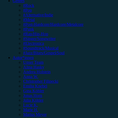
Genres
#Rock
#Pop
#Alternative/Indie
#Metal
#Post-Hardcore/Hardcore/Metalcore
#Punk
#Rap/Hip-Hop
#Singer/Songwriter
#Electronica
#Soundtrack/Musical
#Jazz/Blues/Gospel/Soul
Autor*innen
Unser Team
Alina Hasky
Andrea Holstein
Anna W.
Christopher Filipecki
Emilia Knebel
Gina Köhler
Jonas Horn
Julia Köhler
Lucie K.
Marie H.
Marius Meyer