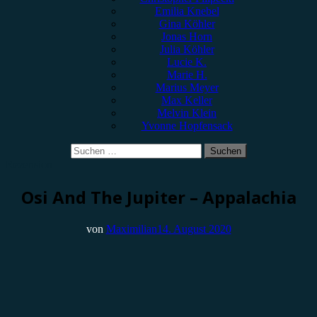
Emilia Knebel
Gina Köhler
Jonas Horn
Julia Köhler
Lucie K.
Marie H.
Marius Meyer
Max Keller
Melvin Klein
Yvonne Hopfensack
Suchen
nach:
Rezension
Osi And The Jupiter – Appalachia
von
Maximilian
14. August 2020