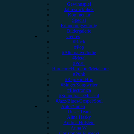
Gewinnspiel
Jahresrückblick
Kommentar
Special
Erinnerungswürdig
Bildergalerie
Genres
#Rock
#Pop
#Alternative/Indie
#Metal
#Post-
Hardcore/Hardcore/Metalcore
#Punk
#Rap/Hip-Hop
#Singer/Songwriter
#Electronica
#Soundtrack/Musical
#Jazz/Blues/Gospel/Soul
Autor*innen
Unser Team
Alina Hasky
Andrea Holstein
Anna W.
Christopher Filipecki