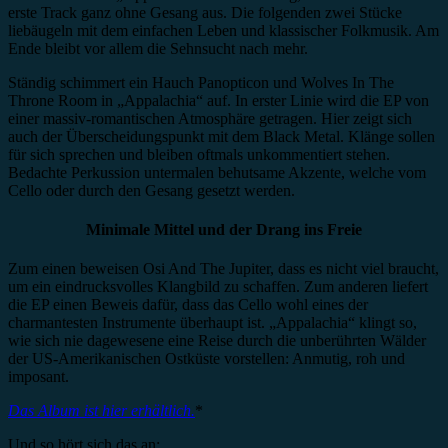
erste Track ganz ohne Gesang aus. Die folgenden zwei Stücke
liebäugeln mit dem einfachen Leben und klassischer Folkmusik. Am
Ende bleibt vor allem die Sehnsucht nach mehr.
Ständig schimmert ein Hauch Panopticon und Wolves In The
Throne Room in „Appalachia“ auf. In erster Linie wird die EP von
einer massiv-romantischen Atmosphäre getragen. Hier zeigt sich
auch der Überscheidungspunkt mit dem Black Metal. Klänge sollen
für sich sprechen und bleiben oftmals unkommentiert stehen.
Bedachte Perkussion untermalen behutsame Akzente, welche vom
Cello oder durch den Gesang gesetzt werden.
Minimale Mittel und der Drang ins Freie
Zum einen beweisen Osi And The Jupiter, dass es nicht viel braucht,
um ein eindrucksvolles Klangbild zu schaffen. Zum anderen liefert
die EP einen Beweis dafür, dass das Cello wohl eines der
charmantesten Instrumente überhaupt ist. „Appalachia“ klingt so,
wie sich nie dagewesene eine Reise durch die unberührten Wälder
der US-Amerikanischen Ostküste vorstellen: Anmutig, roh und
imposant.
Das Album ist hier erhältlich.
*
Und so hört sich das an: