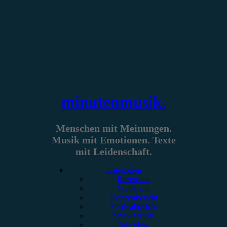
Zum
Inhalt
springen
minutenmusik.
Menschen mit Meinungen.
Musik mit Emotionen. Texte
mit Leidenschaft.
Kategorien
Rezension
Vorbericht
Konzertbericht
Festivalbericht
Showbericht
Interview