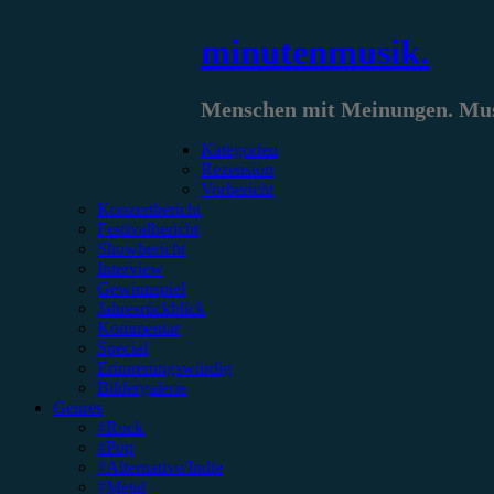
Zum
minutenmusik.
Inhalt
springen
Menschen mit Meinungen. Musi
Kategorien
Rezension
Vorbericht
Konzertbericht
Festivalbericht
Showbericht
Interview
Gewinnspiel
Jahresrückblick
Kommentar
Special
Erinnerungswürdig
Bildergalerie
Genres
#Rock
#Pop
#Alternative/Indie
#Metal