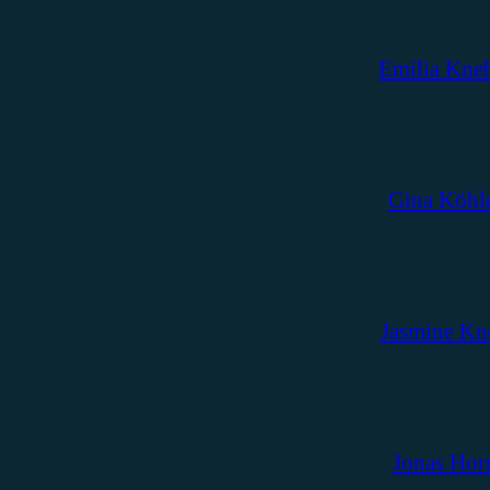
Emilia Kne
Gina Köhl
Jasmine Kn
Jonas Hor