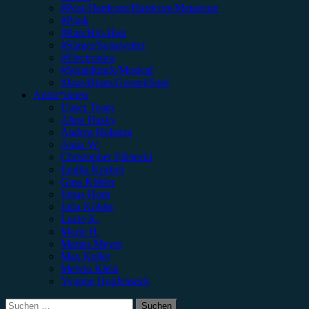
#Post-Hardcore/Hardcore/Metalcore
#Punk
#Rap/Hip-Hop
#Singer/Songwriter
#Electronica
#Soundtrack/Musical
#Jazz/Blues/Gospel/Soul
Autor*innen
Unser Team
Alina Hasky
Andrea Holstein
Anna W.
Christopher Filipecki
Emilia Knebel
Gina Köhler
Jonas Horn
Julia Köhler
Lucie K.
Marie H.
Marius Meyer
Max Keller
Melvin Klein
Yvonne Hopfensack
Suchen