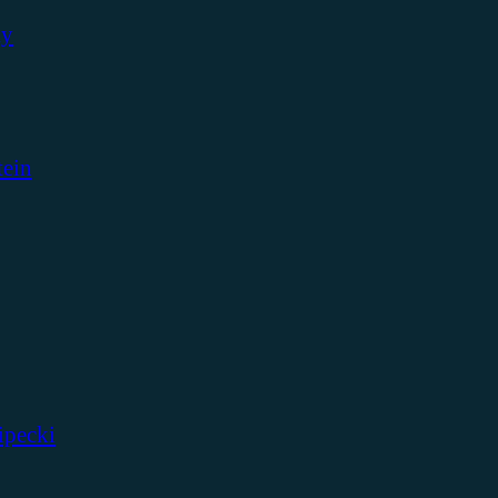
ky
tein
ipecki