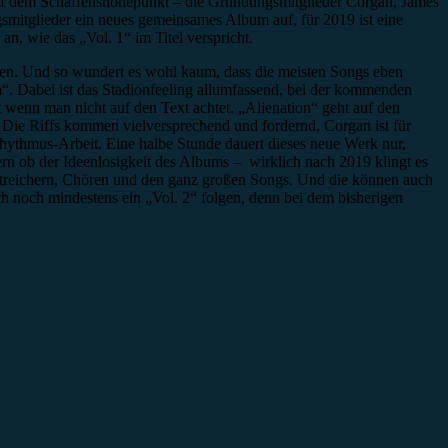
 auf dem Schaffenshöhepunkt – die Gründungsmitglieder Corgan, James
mitglieder ein neues gemeinsames Album auf, für 2019 ist eine
 an, wie das „Vol. 1“ im Titel verspricht.
ärken. Und so wundert es wohl kaum, dass die meisten Songs eben
“. Dabei ist das Stadionfeeling allumfassend, bei der kommenden
 wenn man nicht auf den Text achtet. „Alienation“ geht auf den
t: Die Riffs kommen vielversprechend und fordernd, Corgan ist für
hythmus-Arbeit. Eine halbe Stunde dauert dieses neue Werk nur,
ern ob der Ideenlosigkeit des Albums – wirklich nach 2019 klingt es
Streichern, Chören und den ganz großen Songs. Und die können auch
ch noch mindestens ein „Vol. 2“ folgen, denn bei dem bisherigen