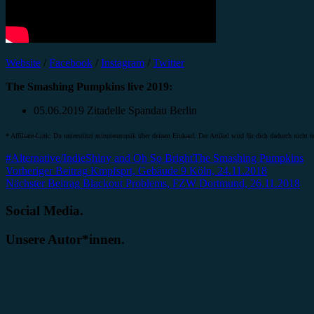
Website
/
Facebook
/
Instagram
/
Twitter
The Smashing Pumpkins live 2019:
05.06.2019 Zitadelle Spandau Berlin
* Affiliate-Link: Du unterstützt minutenmusik über deinen Einkauf. Der Artikel wird für dich dadurch nicht te
#Alternative/Indie
Shiny and Oh So Bright
The Smashing Pumpkins
Beitragsnavigation
Vorheriger Beitrag
Kmpfsprt, Gebäude 9 Köln, 24.11.2018
Nächster Beitrag
Blackout Problems, FZW Dortmund, 26.11.2018
Social Media.
Unsere Autor*innen.