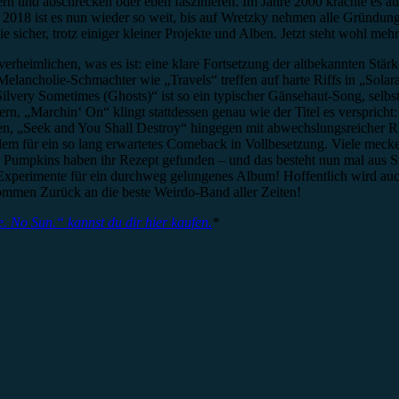
dern und abschrecken oder eben faszinieren. Im Jahre 2000 krachte es
18 ist es nun wieder so weit, bis auf Wretzky nehmen alle Gründungs
 sicher, trotz einiger kleiner Projekte und Alben. Jetzt steht wohl mehr
 verheimlichen, was es ist: eine klare Fortsetzung der altbekannten St
ancholie-Schmachter wie „Travels“ treffen auf harte Riffs in „Solara
very Sometimes (Ghosts)“ ist so ein typischer Gänsehaut-Song, selbst
hern, „Marchin‘ On“ klingt stattdessen genau wie der Titel es versprich
ören, „Seek and You Shall Destroy“ hingegen mit abwechslungsreicher R
llem für ein so lang erwartetes Comeback in Vollbesetzung. Viele meck
g Pumpkins haben ihr Rezept gefunden – und das besteht nun mal aus 
en Experimente für ein durchweg gelungenes Album! Hoffentlich wird au
ommen Zurück an die beste Weirdo-Band aller Zeiten!
. No Sun.“ kannst du dir hier kaufen.
*