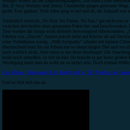
weniger wollen als die Allgemeingültigkeit. Das kann Leute überfor
Iha, D’Arcy Wretzky und Jimmy Chamberlin gingen getrennte Wege. 20
große Tour geplant. Viele Jahre ging es auf und ab, die Zukunft war nie
Tatsächlich versucht „No Past. No Future. No Sun.“ gar nicht erst zu
zwischen den beiden oben genannten Polen hin- und herschwanken. Mel
Tour werden die Songs wohl definitiv hervorragend rüberkommen. „Sil
Fährten von „Travels“, basiert jedoch mehr auf Klavier als auf Streic
seine Verhältnisse zornig. „With Sympathy“ arbeitet mit kleinen Ch
überraschend kurz für ein Album mit so einem langen Titel und vor a
auch wirklich nicht. Aber muss es das denn überhaupt? Die Smashin
heute noch mitreißen, so viel ist klar. Da braucht es gar keine groß
Werdegang kann man da wohl nie so sicher sein. Doch erstmal Willk
Das Album „Shiny and Oh So Bright, Vol. 1 / LP: No Past. No Future
Und so hört sich das an: