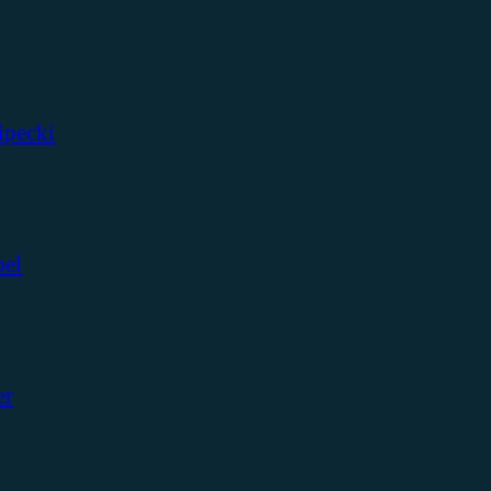
ipecki
bel
er