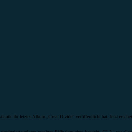
lantic ihr letztes Album „Great Divide“ veröffentlicht hat. Jetzt ersc
produziert und von wenigen Riffs dominiert, besticht „GLA“ vor allem 