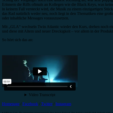
Erinnern die Riffs oftmals an Kollegen wie die Black Keys, was kein
in keinem Fall versteckt wird, die Musik zu einem einzigartigen Stü
das Rad natürlich weder neu, noch liegt in den Thematiken eine gro
oder inhaltliche Messages vorauszusetzen.
Mit „GLA“ wechseln Twin Atlantic wieder den Kurs, drehen noch ei
und diese mit Altem und neuer Dreckigkeit – vor allem in der Produk
So hört sich das an:
Homepage
/
Facebook
/
Twitter
/
Instagram
* Affiliate-Link: Du unterstützt minutenmusik über deinen Einkauf. Der Artikel wird für dich dadurch nicht te