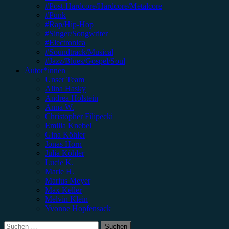
#Post-Hardcore/Hardcore/Metalcore
#Punk
#Rap/Hip-Hop
#Singer/Songwriter
#Electronica
#Soundtrack/Musical
#Jazz/Blues/Gospel/Soul
Autor*innen
Unser Team
Alina Hasky
Andrea Holstein
Anna W.
Christopher Filipecki
Emilia Knebel
Gina Köhler
Jonas Horn
Julia Köhler
Lucie K.
Marie H.
Marius Meyer
Max Keller
Melvin Klein
Yvonne Hopfensack
Suchen