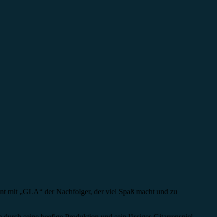
heint mit „GLA“ der Nachfolger, der viel Spaß macht und zu
durch seine beefige Produktion und sein lässiges Gitarrenspiel.