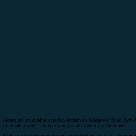
Gerade mal zwei Jahre ist es her, seitdem die Glasgower Band Twin At
Unterhalten weiß – Und ein wenig an alte Zeiten zurückerinnert.
Schlug der Vorgänger noch eine andere Richtung an, war sehr poppig 