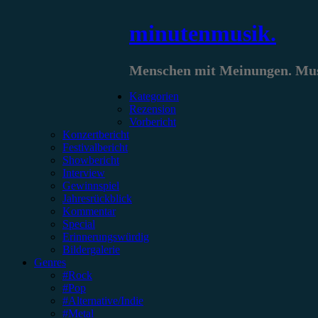
Zum
minutenmusik.
Inhalt
springen
Menschen mit Meinungen. Musi
Kategorien
Rezension
Vorbericht
Konzertbericht
Festivalbericht
Showbericht
Interview
Gewinnspiel
Jahresrückblick
Kommentar
Special
Erinnerungswürdig
Bildergalerie
Genres
#Rock
#Pop
#Alternative/Indie
#Metal