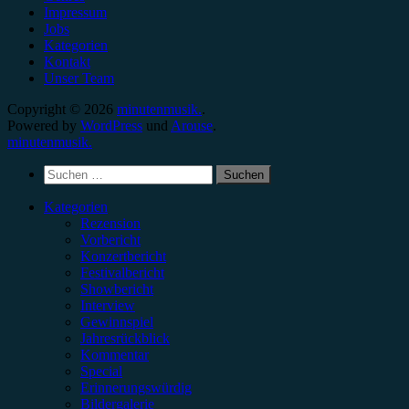
Impressum
Jobs
Kategorien
Kontakt
Unser Team
Copyright © 2026
minutenmusik.
.
Powered by
WordPress
und
Arouse
.
minutenmusik.
Suchen
nach:
Kategorien
Rezension
Vorbericht
Konzertbericht
Festivalbericht
Showbericht
Interview
Gewinnspiel
Jahresrückblick
Kommentar
Special
Erinnerungswürdig
Bildergalerie