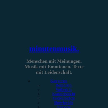
Zum
Inhalt
springen
minutenmusik.
Menschen mit Meinungen.
Musik mit Emotionen. Texte
mit Leidenschaft.
Kategorien
Rezension
Vorbericht
Konzertbericht
Festivalbericht
Showbericht
Interview