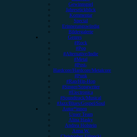
Gewinnspiel
Jahresrückblick
Kommentar
Special
Erinnerungswürdig
Bildergalerie
Genres
#Rock
#Pop
#Alternative/Indie
#Metal
#Post-
Hardcore/Hardcore/Metalcore
#Punk
#Rap/Hip-Hop
#Singer/Songwriter
#Electronica
#Soundtrack/Musical
#Jazz/Blues/Gospel/Soul
Autor*innen
Unser Team
Alina Hasky
Andrea Holstein
Anna W.
Christopher Filipecki