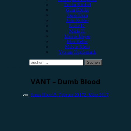
Emilia Knebel
Gina Köhler
Jonas Horn
Julia Köhler
Lucie K.
Marie H.
Marius Meyer
Max Keller
Melvin Klein
Yvonne Hopfensack
Suchen
nach:
Rezension
VANT – Dumb Blood
von
Jonas Horn
15. Februar 2017
2. März 2017