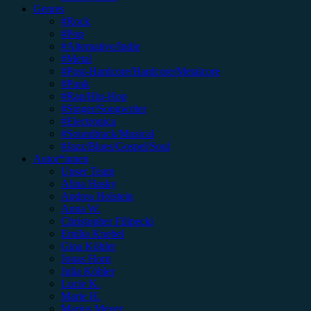
Genres
#Rock
#Pop
#Alternative/Indie
#Metal
#Post-Hardcore/Hardcore/Metalcore
#Punk
#Rap/Hip-Hop
#Singer/Songwriter
#Electronica
#Soundtrack/Musical
#Jazz/Blues/Gospel/Soul
Autor*innen
Unser Team
Alina Hasky
Andrea Holstein
Anna W.
Christopher Filipecki
Emilia Knebel
Gina Köhler
Jonas Horn
Julia Köhler
Lucie K.
Marie H.
Marius Meyer