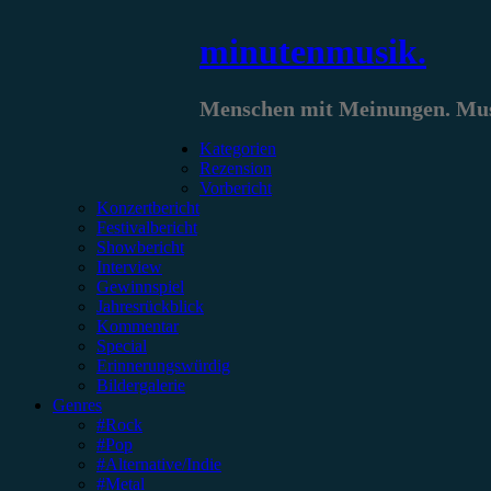
Zum
minutenmusik.
Inhalt
springen
Menschen mit Meinungen. Musi
Kategorien
Rezension
Vorbericht
Konzertbericht
Festivalbericht
Showbericht
Interview
Gewinnspiel
Jahresrückblick
Kommentar
Special
Erinnerungswürdig
Bildergalerie
Genres
#Rock
#Pop
#Alternative/Indie
#Metal