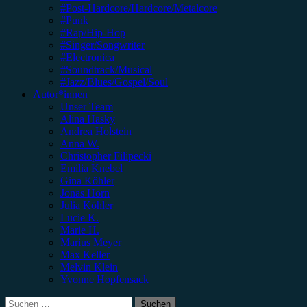
#Post-Hardcore/Hardcore/Metalcore
#Punk
#Rap/Hip-Hop
#Singer/Songwriter
#Electronica
#Soundtrack/Musical
#Jazz/Blues/Gospel/Soul
Autor*innen
Unser Team
Alina Hasky
Andrea Holstein
Anna W.
Christopher Filipecki
Emilia Knebel
Gina Köhler
Jonas Horn
Julia Köhler
Lucie K.
Marie H.
Marius Meyer
Max Keller
Melvin Klein
Yvonne Hopfensack
Suchen