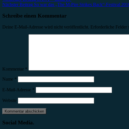
Nächster Beitrag
So war das „The M-Pire Strikes Back“-Festival 201
Schreibe einen Kommentar
Deine E-Mail-Adresse wird nicht veröffentlicht.
Erforderliche Felder 
Kommentar
*
Name
*
E-Mail-Adresse
*
Website
Social Media.