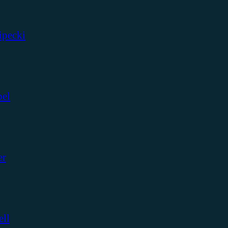
ipecki
bel
er
ell