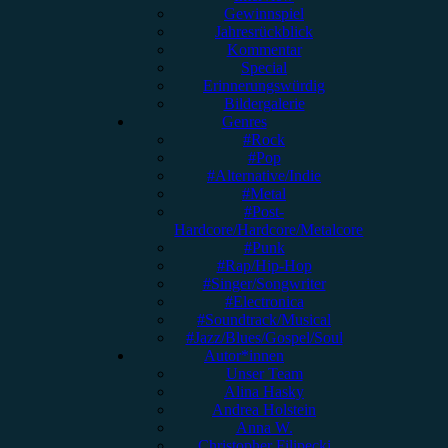
Gewinnspiel
Jahresrückblick
Kommentar
Special
Erinnerungswürdig
Bildergalerie
Genres
#Rock
#Pop
#Alternative/Indie
#Metal
#Post-
Hardcore/Hardcore/Metalcore
#Punk
#Rap/Hip-Hop
#Singer/Songwriter
#Electronica
#Soundtrack/Musical
#Jazz/Blues/Gospel/Soul
Autor*innen
Unser Team
Alina Hasky
Andrea Holstein
Anna W.
Christopher Filipecki