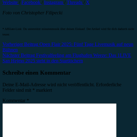
Website
/
Facebook
/
Instagram
/
Threads
/
X
Foto von Christopher Filipecki
* Affiliate-Link: Du unterstützt minutenmusik über deinen Einkauf. Der Artikel wird für dich dadurch nicht
teurer.
Beitragsnavigation
Vorheriger Beitrag
Open Flair 2025: Fünf Tage Livemusik auf neun
Bühnen
Nächster Beitrag
Festivalfeeling am Flughafen Weeze: Das 1LIVE
San Hejmo 2025 steht in den Startlöchern
Schreibe einen Kommentar
Deine E-Mail-Adresse wird nicht veröffentlicht.
Erforderliche
Felder sind mit
*
markiert
Kommentar
*