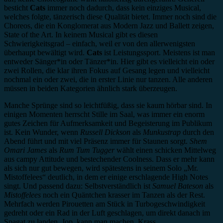
besticht
Cats
immer noch dadurch, dass kein einziges Musical,
welches folgte, tänzerisch diese Qualität bietet. Immer noch sind die
Choreos, die ein Konglomerat aus Modern Jazz und Ballett zeigen,
State of the Art. In keinem Musical gibt es diesen
Schwierigkeitsgrad – einfach, weil er von den allerwenigsten
überhaupt bewältigt wird.
Cats
ist Leistungssport. Meistens ist man
entweder Sänger*in oder Tänzer*in. Hier gibt es vielleicht ein oder
zwei Rollen, die klar ihren Fokus auf Gesang legen und vielleicht
nochmal ein oder zwei, die in erster Linie nur tanzen. Alle anderen
müssen in beiden Kategorien ähnlich stark überzeugen.
Manche Sprünge sind so leichtfüßig, dass sie kaum hörbar sind. In
einigen Momenten herrscht Stille im Saal, was immer ein enorm
gutes Zeichen für Aufmerksamkeit und Begeisterung im Publikum
ist. Kein Wunder, wenn
Russell Dickson
als
Munkustrap
durch den
Abend führt und mit viel Präsenz immer für Staunen sorgt.
Shem
Omari James
als
Rum Tum Tugger
wählt einen schicken Mittelweg
aus campy Attitude und bestechender Coolness. Dass er mehr kann
als sich nur gut bewegen, wird spätestens in seinem Solo „Mr.
Mistoffelees“ deutlich, in dem er einige erschlagende High Notes
singt. Und passend dazu: Selbstverständlich ist
Samuel Bateson
als
Mistoffelees
noch ein Quäntchen krasser im Tanzen als der Rest.
Mehrfach werden Pirouetten am Stück in Turbogeschwindigkeit
gedreht oder ein Rad in der Luft geschlagen, um direkt danach im
Spagat zu landen. Jop, kann man machen. Krass.