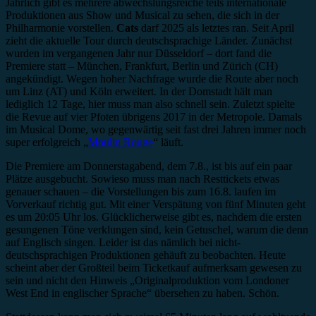
Jährlich gibt es mehrere abwechslungsreiche teils internationale
Produktionen aus Show und Musical zu sehen, die sich in der
Philharmonie vorstellen.
Cats
darf 2025 als letztes ran. Seit April
zieht die aktuelle Tour durch deutschsprachige Länder. Zunächst
wurden im vergangenen Jahr nur Düsseldorf – dort fand die
Premiere statt – München, Frankfurt, Berlin und Zürich (CH)
angekündigt. Wegen hoher Nachfrage wurde die Route aber noch
um Linz (AT) und Köln erweitert. In der Domstadt hält man
lediglich 12 Tage, hier muss man also schnell sein. Zuletzt spielte
die Revue auf vier Pfoten übrigens 2017 in der Metropole. Damals
im Musical Dome, wo gegenwärtig seit fast drei Jahren immer noch
super erfolgreich „
Moulin Rouge
“ läuft.
Die Premiere am Donnerstagabend, dem 7.8., ist bis auf ein paar
Plätze ausgebucht. Sowieso muss man nach Resttickets etwas
genauer schauen – die Vorstellungen bis zum 16.8. laufen im
Vorverkauf richtig gut. Mit einer Verspätung von fünf Minuten geht
es um 20:05 Uhr los. Glücklicherweise gibt es, nachdem die ersten
gesungenen Töne verklungen sind, kein Getuschel, warum die denn
auf Englisch singen. Leider ist das nämlich bei nicht-
deutschsprachigen Produktionen gehäuft zu beobachten. Heute
scheint aber der Großteil beim Ticketkauf aufmerksam gewesen zu
sein und nicht den Hinweis „Originalproduktion vom Londoner
West End in englischer Sprache“ übersehen zu haben. Schön.