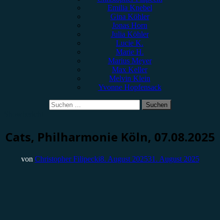
Emilia Knebel
Gina Köhler
Jonas Horn
Julia Köhler
Lucie K.
Marie H.
Marius Meyer
Max Keller
Melvin Klein
Yvonne Hopfensack
Suchen
nach:
Showbericht
Cats, Philharmonie Köln, 07.08.2025
von
Christopher Filipecki
8. August 2025
31. August 2025