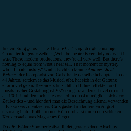
In dem Song „Gus – The Theatre Cat“ singt der gleichnamige
Charakter folgende Zeilen: „Well the theatre is certainly not what it
was, These modern productions, they’re all very well, But there’s
nothing to equal from what I hear tell, That moment of mystery
when I made history.“ Und tatsächlich könnte
Andrew Lloyd
Webber
, der Komponist von
Cats
, heute dasselbe behaupten. In den
44 Jahren, seitdem es das Musical gibt, hat sich in der Gattung
enorm viel getan. Besonders hinsichtlich Bühneneffekten und
musikalischer Gestaltung ist 2025 ein ganz anderes Level erreicht
als 1981. Und dennoch ist es weiterhin quasi unmöglich, sich dem
Zauber des – und hier darf man die Bezeichnung allemal verwenden
– Klassikers zu entziehen:
Cats
gastiert im laufenden August
erstmalig in der Philharmonie Köln und lässt durch den schicken
Konzertsaal etwas Magisches fliegen.
Das 36. Kölner Sommerfestival findet gerade seinen Abschluss.