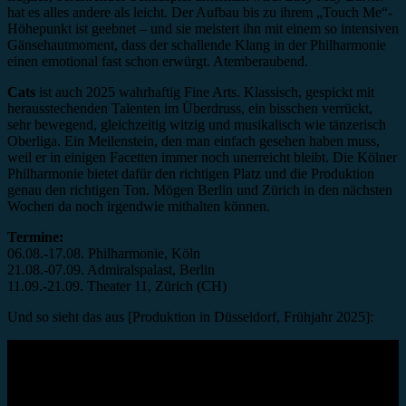
hat es alles andere als leicht. Der Aufbau bis zu ihrem „Touch Me“-
Höhepunkt ist geebnet – und sie meistert ihn mit einem so intensiven
Gänsehautmoment, dass der schallende Klang in der Philharmonie
einen emotional fast schon erwürgt. Atemberaubend.
Cats
ist auch 2025 wahrhaftig Fine Arts. Klassisch, gespickt mit
herausstechenden Talenten im Überdruss, ein bisschen verrückt,
sehr bewegend, gleichzeitig witzig und musikalisch wie tänzerisch
Oberliga. Ein Meilenstein, den man einfach gesehen haben muss,
weil er in einigen Facetten immer noch unerreicht bleibt. Die Kölner
Philharmonie bietet dafür den richtigen Platz und die Produktion
genau den richtigen Ton. Mögen Berlin und Zürich in den nächsten
Wochen da noch irgendwie mithalten können.
Termine:
06.08.-17.08. Philharmonie, Köln
21.08.-07.09. Admiralspalast, Berlin
11.09.-21.09. Theater 11, Zürich (CH)
Und so sieht das aus [Produktion in Düsseldorf, Frühjahr 2025]: