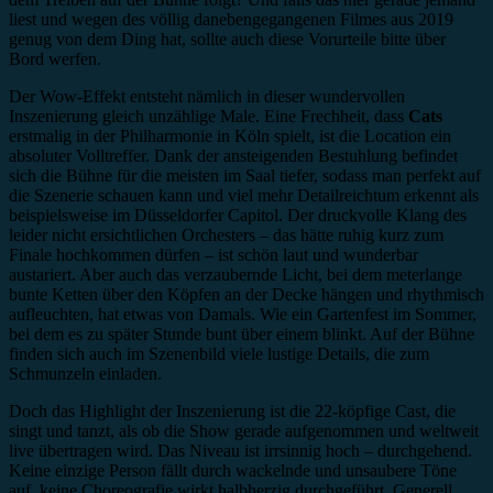
liest und wegen des völlig danebengegangenen Filmes aus 2019
genug von dem Ding hat, sollte auch diese Vorurteile bitte über
Bord werfen.
Der Wow-Effekt entsteht nämlich in dieser wundervollen
Inszenierung gleich unzählige Male. Eine Frechheit, dass
Cats
erstmalig in der Philharmonie in Köln spielt, ist die Location ein
absoluter Volltreffer. Dank der ansteigenden Bestuhlung befindet
sich die Bühne für die meisten im Saal tiefer, sodass man perfekt auf
die Szenerie schauen kann und viel mehr Detailreichtum erkennt als
beispielsweise im Düsseldorfer Capitol. Der druckvolle Klang des
leider nicht ersichtlichen Orchesters – das hätte ruhig kurz zum
Finale hochkommen dürfen – ist schön laut und wunderbar
austariert. Aber auch das verzaubernde Licht, bei dem meterlange
bunte Ketten über den Köpfen an der Decke hängen und rhythmisch
aufleuchten, hat etwas von Damals. Wie ein Gartenfest im Sommer,
bei dem es zu später Stunde bunt über einem blinkt. Auf der Bühne
finden sich auch im Szenenbild viele lustige Details, die zum
Schmunzeln einladen.
Doch das Highlight der Inszenierung ist die 22-köpfige Cast, die
singt und tanzt, als ob die Show gerade aufgenommen und weltweit
live übertragen wird. Das Niveau ist irrsinnig hoch – durchgehend.
Keine einzige Person fällt durch wackelnde und unsaubere Töne
auf, keine Choreografie wirkt halbherzig durchgeführt. Generell