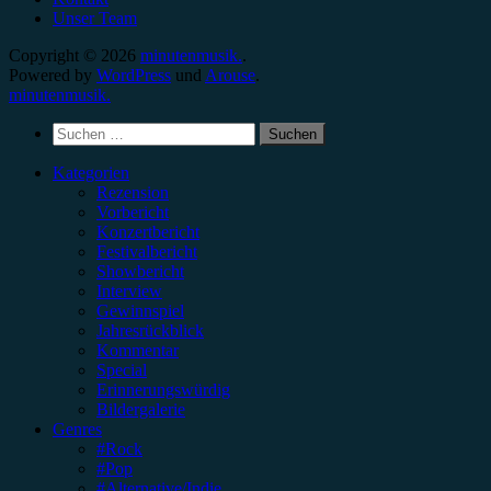
Unser Team
Copyright © 2026
minutenmusik.
.
Powered by
WordPress
und
Arouse
.
minutenmusik.
Suchen
nach:
Kategorien
Rezension
Vorbericht
Konzertbericht
Festivalbericht
Showbericht
Interview
Gewinnspiel
Jahresrückblick
Kommentar
Special
Erinnerungswürdig
Bildergalerie
Genres
#Rock
#Pop
#Alternative/Indie