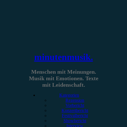
Zum
Inhalt
springen
minutenmusik.
Menschen mit Meinungen.
Musik mit Emotionen. Texte
mit Leidenschaft.
Kategorien
Rezension
Vorbericht
Konzertbericht
Festivalbericht
Showbericht
Interview