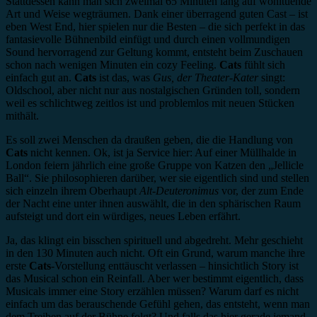
Stattdessen kann man sich zweimal 65 Minuten lang auf wohltuende
Art und Weise wegträumen. Dank einer überragend guten Cast – ist
eben West End, hier spielen nur die Besten – die sich perfekt in das
fantasievolle Bühnenbild einfügt und durch einen vollmundigen
Sound hervorragend zur Geltung kommt, entsteht beim Zuschauen
schon nach wenigen Minuten ein cozy Feeling.
Cats
fühlt sich
einfach gut an.
Cats
ist das, was
Gus, der Theater-Kater
singt:
Oldschool, aber nicht nur aus nostalgischen Gründen toll, sondern
weil es schlichtweg zeitlos ist und problemlos mit neuen Stücken
mithält.
Es soll zwei Menschen da draußen geben, die die Handlung von
Cats
nicht kennen. Ok, ist ja Service hier: Auf einer Müllhalde in
London feiern jährlich eine große Gruppe von Katzen den „Jellicle
Ball“. Sie philosophieren darüber, wer sie eigentlich sind und stellen
sich einzeln ihrem Oberhaupt
Alt-Deuteronimus
vor, der zum Ende
der Nacht eine unter ihnen auswählt, die in den sphärischen Raum
aufsteigt und dort ein würdiges, neues Leben erfährt.
Ja, das klingt ein bisschen spirituell und abgedreht. Mehr geschieht
in den 130 Minuten auch nicht. Oft ein Grund, warum manche ihre
erste
Cats
-Vorstellung enttäuscht verlassen – hinsichtlich Story ist
das Musical schon ein Reinfall. Aber wer bestimmt eigentlich, dass
Musicals immer eine Story erzählen müssen? Warum darf es nicht
einfach um das berauschende Gefühl gehen, das entsteht, wenn man
dem Treiben auf der Bühne folgt? Und falls das hier gerade jemand