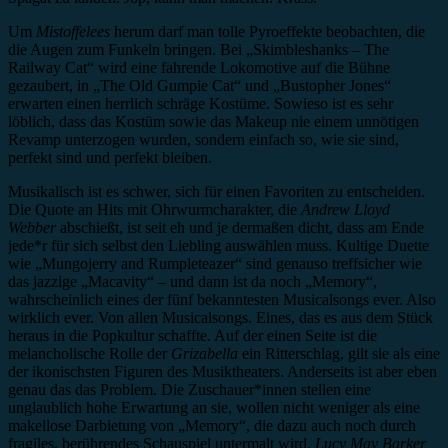
Um
Mistoffelees
herum darf man tolle Pyroeffekte beobachten, die
die Augen zum Funkeln bringen. Bei „Skimbleshanks – The
Railway Cat“ wird eine fahrende Lokomotive auf die Bühne
gezaubert, in „The Old Gumpie Cat“ und „Bustopher Jones“
erwarten einen herrlich schräge Kostüme. Sowieso ist es sehr
löblich, dass das Kostüm sowie das Makeup nie einem unnötigen
Revamp unterzogen wurden, sondern einfach so, wie sie sind,
perfekt sind und perfekt bleiben.
Musikalisch ist es schwer, sich für einen Favoriten zu entscheiden.
Die Quote an Hits mit Ohrwurmcharakter, die
Andrew Lloyd
Webber
abschießt, ist seit eh und je dermaßen dicht, dass am Ende
jede*r für sich selbst den Liebling auswählen muss. Kultige Duette
wie „Mungojerry and Rumpleteazer“ sind genauso treffsicher wie
das jazzige „Macavity“ – und dann ist da noch „Memory“,
wahrscheinlich eines der fünf bekanntesten Musicalsongs ever. Also
wirklich ever. Von allen Musicalsongs. Eines, das es aus dem Stück
heraus in die Popkultur schaffte. Auf der einen Seite ist die
melancholische Rolle der
Grizabella
ein Ritterschlag, gilt sie als eine
der ikonischsten Figuren des Musiktheaters. Anderseits ist aber eben
genau das das Problem. Die Zuschauer*innen stellen eine
unglaublich hohe Erwartung an sie, wollen nicht weniger als eine
makellose Darbietung von „Memory“, die dazu auch noch durch
fragiles, berührendes Schauspiel untermalt wird.
Lucy May Barker