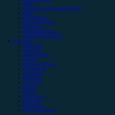
#Metal
#Post-Hardcore/Hardcore/Metalcore
#Punk
#Rap/Hip-Hop
#Singer/Songwriter
#Electronica
#Soundtrack/Musical
#Jazz/Blues/Gospel/Soul
Autor*innen
Unser Team
Alina Hasky
Andrea Holstein
Anna W.
Christopher Filipecki
Emilia Knebel
Gina Köhler
Jonas Horn
Julia Köhler
Lucie K.
Marie H.
Marius Meyer
Max Keller
Melvin Klein
Yvonne Hopfensack