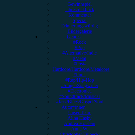
Gewinnspiel
Jahresrückblick
Kommentar
Special
Erinnerungswürdig
Bildergalerie
Genres
#Rock
#Pop
#Alternative/Indie
#Metal
#Post-
Hardcore/Hardcore/Metalcore
#Punk
#Rap/Hip-Hop
#Singer/Songwriter
#Electronica
#Soundtrack/Musical
#Jazz/Blues/Gospel/Soul
Autor*innen
Unser Team
Alina Hasky
Andrea Holstein
Anna W.
Christopher Filipecki