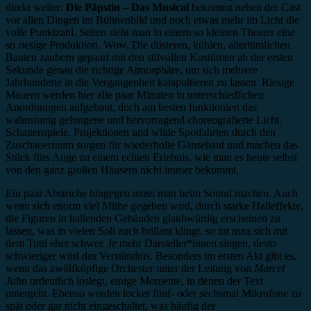
direkt weiter:
Die Päpstin – Das Musical
bekommt neben der Cast
vor allen Dingen im Bühnenbild und noch etwas mehr im Licht die
volle Punktzahl. Selten sieht man in einem so kleinen Theater eine
so riesige Produktion. Wow. Die düsteren, kühlen, altertümlichen
Bauten zaubern gepaart mit den stilvollen Kostümen ab der ersten
Sekunde genau die richtige Atmosphäre, um sich mehrere
Jahrhunderte in die Vergangenheit katapultieren zu lassen. Riesige
Mauern werden hier alle paar Minuten in unterschiedlichen
Anordnungen aufgebaut, doch am besten funktioniert das
wahnsinnig gelungene und hervorragend choreografierte Licht.
Schattenspiele, Projektionen und wilde Spotfahrten durch den
Zuschauerraum sorgen für wiederholte Gänsehaut und machen das
Stück fürs Auge zu einem echten Erlebnis, wie man es heute selbst
von den ganz großen Häusern nicht immer bekommt.
Ein paar Abstriche hingegen muss man beim Sound machen. Auch
wenn sich enorm viel Mühe gegeben wird, durch starke Halleffekte,
die Figuren in hallenden Gebäuden glaubwürdig erscheinen zu
lassen, was in vielen Soli auch brillant klingt, so tut man sich mit
dem Tutti eher schwer. Je mehr Darsteller*innen singen, desto
schwieriger wird das Verständnis. Besonders im ersten Akt gibt es,
wenn das zwölfköpfige Orchester unter der Leitung von
Marcel
Jahn
ordentlich loslegt, einige Momente, in denen der Text
untergeht. Ebenso werden locker fünf- oder sechsmal Mikrofone zu
spät oder gar nicht eingeschaltet, was häufig der