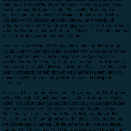
man
Sabrina Weckerlin
, die schon damals zu den erfolgreichsten
Darstellerinnen des Landes zählte. Nicht selten liest man, dass es
sich bis heute um ihre beste Performance drehen soll und sehr viele
Hunderte von Kilometern auf sich nehmen, um
Weckerlin
als
Johanna
sehen zu dürfen. Kurios hingegen, dass das Stück bis heute
weder in Hamburg noch in Berlin oder NRW lief. Es bleibt eben das
Musical für die etwas alternativeren Bühnen.
Auch wenn
Weckerlin
2019 in Hameln spielte und diesen Sommer
in Fulda zum wiederholten Male zu sehen war, so ist diesen Winter
in der Stadt in Niedersachsen eine ganz neue
Päpstin
gecastet
worden.
Verena Mackenberg
, 37 Jahre alt und aus dem Ruhrgebiet,
fehlt zwar bisher noch „diese eine bestimmte Rolle“, für die man sie
ganz automatisch vor dem inneren Auge aufblitzen sieht, aber die
Chancen stehen nun nach ihrer Performance in
Die Päpstin
ziemlich gut.
Wo wir doch schon mittendrin in der Bewertung sind:
Die Päpstin
– Das Musical
in Hameln hat eine ausnahmslos grandiose Cast zu
bieten. Ganz besonders gesanglich hat man hier einen gigantischen
Abend, der zweifelsfrei zu den besten des Jahres zählt.
Verena
Mackenberg
darf gleich mehrere Male Soli singen, die wirklich
Meisterklasse sind, und nimmt selbst die höchsten Beltingtöne mit
100-prozentiger Sicherheit. Ob das extra für die Neuinszenierung
komponierte „So viel mehr“, das traurige „Einsames Gewand“ oder