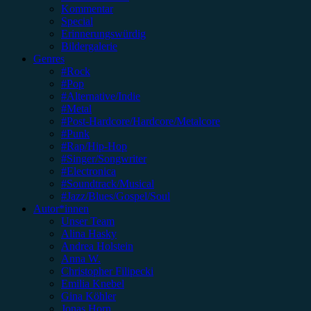
Kommentar
Special
Erinnerungswürdig
Bildergalerie
Genres
#Rock
#Pop
#Alternative/Indie
#Metal
#Post-Hardcore/Hardcore/Metalcore
#Punk
#Rap/Hip-Hop
#Singer/Songwriter
#Electronica
#Soundtrack/Musical
#Jazz/Blues/Gospel/Soul
Autor*innen
Unser Team
Alina Hasky
Andrea Holstein
Anna W.
Christopher Filipecki
Emilia Knebel
Gina Köhler
Jonas Horn