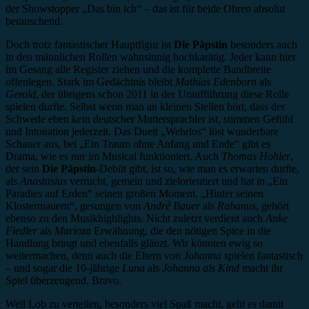
der Showstopper „Das bin ich“ – das ist für beide Ohren absolut
berauschend.
Doch trotz fantastischer Hauptfigur ist
Die Päpstin
besonders auch
in den männlichen Rollen wahnsinnig hochkarätig. Jeder kann hier
im Gesang alle Register ziehen und die komplette Bandbreite
offenlegen. Stark im Gedächtnis bleibt
Mathias Edenborn
als
Gerold
, der übrigens schon 2011 in der Uraufführung diese Rolle
spielen durfte. Selbst wenn man an kleinen Stellen hört, dass der
Schwede eben kein deutscher Muttersprachler ist, stimmen Gefühl
und Intonation jederzeit. Das Duett „Wehrlos“ löst wunderbare
Schauer aus, bei „Ein Traum ohne Anfang und Ende“ gibt es
Drama, wie es nur im Musical funktioniert. Auch
Thomas Hohler
,
der sein
Die Päpstin
-Debüt gibt, ist so, wie man es erwarten durfte,
als
Anastasius
verrucht, gemein und zielorientiert und hat in „Ein
Paradies auf Erden“ seinen großen Moment. „Hinter seinen
Klostermauern“, gesungen von
André Bauer
als
Rabanus
, gehört
ebenso zu den Musikhighlights. Nicht zuletzt verdient auch
Anke
Fiedler
als
Marioza
Erwähnung, die den nötigen Spice in die
Handlung bringt und ebenfalls glänzt. Wir könnten ewig so
weitermachen, denn auch die Eltern von
Johanna
spielen fantastisch
– und sogar die 10-jährige
Luna
als
Johanna als Kind
macht ihr
Spiel überzeugend. Bravo.
Weil Lob zu verteilen, besonders viel Spaß macht, geht es damit