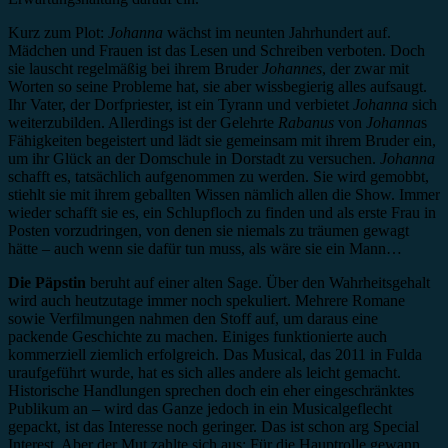
Kurz zum Plot:
Johanna
wächst im neunten Jahrhundert auf.
Mädchen und Frauen ist das Lesen und Schreiben verboten. Doch
sie lauscht regelmäßig bei ihrem Bruder
Johannes
, der zwar mit
Worten so seine Probleme hat, sie aber wissbegierig alles aufsaugt.
Ihr Vater, der Dorfpriester, ist ein Tyrann und verbietet
Johanna
sich
weiterzubilden. Allerdings ist der Gelehrte
Rabanus
von
Johanna
s
Fähigkeiten begeistert und lädt sie gemeinsam mit ihrem Bruder ein,
um ihr Glück an der Domschule in Dorstadt zu versuchen.
Johanna
schafft es, tatsächlich aufgenommen zu werden. Sie wird gemobbt,
stiehlt sie mit ihrem geballten Wissen nämlich allen die Show. Immer
wieder schafft sie es, ein Schlupfloch zu finden und als erste Frau in
Posten vorzudringen, von denen sie niemals zu träumen gewagt
hätte – auch wenn sie dafür tun muss, als wäre sie ein Mann…
Die Päpstin
beruht auf einer alten Sage. Über den Wahrheitsgehalt
wird auch heutzutage immer noch spekuliert. Mehrere Romane
sowie Verfilmungen nahmen den Stoff auf, um daraus eine
packende Geschichte zu machen. Einiges funktionierte auch
kommerziell ziemlich erfolgreich. Das Musical, das 2011 in Fulda
uraufgeführt wurde, hat es sich alles andere als leicht gemacht.
Historische Handlungen sprechen doch ein eher eingeschränktes
Publikum an – wird das Ganze jedoch in ein Musicalgeflecht
gepackt, ist das Interesse noch geringer. Das ist schon arg Special
Interest. Aber der Mut zahlte sich aus: Für die Hauptrolle gewann