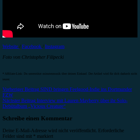
Website
/
Facebook
/
Instagram
Foto von Christopher Filipecki
* Affiliate-Link: Du unterstützt minutenmusik über deinen Einkauf. Der Artikel wird für dich dadurch nicht
teurer.
Beitragsnavigation
Vorheriger Beitrag
SIND bringen Feelgood-Indie ins Dortmunder
FZW
Nächster Beitrag
Interview mit Lauren Mayberry über ihr Solo-
Debütalbum „Vicious Creature“
Schreibe einen Kommentar
Deine E-Mail-Adresse wird nicht veröffentlicht.
Erforderliche
Felder sind mit
*
markiert