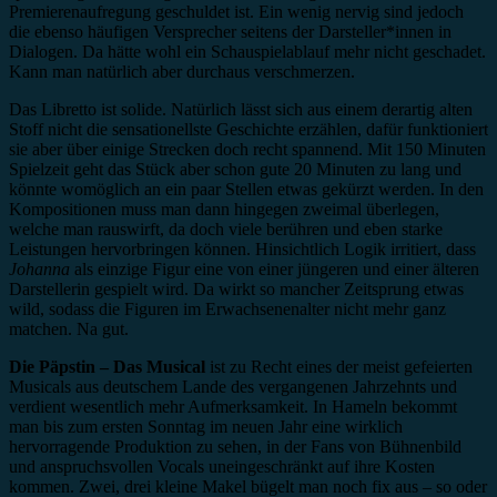
Premierenaufregung geschuldet ist. Ein wenig nervig sind jedoch
die ebenso häufigen Versprecher seitens der Darsteller*innen in
Dialogen. Da hätte wohl ein Schauspielablauf mehr nicht geschadet.
Kann man natürlich aber durchaus verschmerzen.
Das Libretto ist solide. Natürlich lässt sich aus einem derartig alten
Stoff nicht die sensationellste Geschichte erzählen, dafür funktioniert
sie aber über einige Strecken doch recht spannend. Mit 150 Minuten
Spielzeit geht das Stück aber schon gute 20 Minuten zu lang und
könnte womöglich an ein paar Stellen etwas gekürzt werden. In den
Kompositionen muss man dann hingegen zweimal überlegen,
welche man rauswirft, da doch viele berühren und eben starke
Leistungen hervorbringen können. Hinsichtlich Logik irritiert, dass
Johanna
als einzige Figur eine von einer jüngeren und einer älteren
Darstellerin gespielt wird. Da wirkt so mancher Zeitsprung etwas
wild, sodass die Figuren im Erwachsenenalter nicht mehr ganz
matchen. Na gut.
Die Päpstin – Das Musical
ist zu Recht eines der meist gefeierten
Musicals aus deutschem Lande des vergangenen Jahrzehnts und
verdient wesentlich mehr Aufmerksamkeit. In Hameln bekommt
man bis zum ersten Sonntag im neuen Jahr eine wirklich
hervorragende Produktion zu sehen, in der Fans von Bühnenbild
und anspruchsvollen Vocals uneingeschränkt auf ihre Kosten
kommen. Zwei, drei kleine Makel bügelt man noch fix aus – so oder