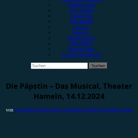
Emilia Knebel
Gina Köhler
Jonas Horn
Julia Köhler
Lucie K.
Marie H.
Marius Meyer
Max Keller
Melvin Klein
Yvonne Hopfensack
Suchen
nach:
Showbericht
Die Päpstin – Das Musical, Theater
Hameln, 14.12.2024
von
Christopher Filipecki
16. Dezember 2024
19. Dezember 2024