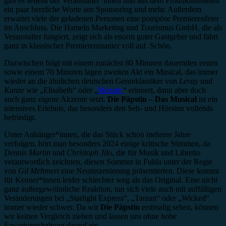
gibt es seitens der Veranstalter*innen und aus dem Produktionsteam
ein paar herzliche Worte ans Sponsoring und mehr. Außerdem
erwartet viele der geladenen Personen eine pompöse Premierenfeier
im Anschluss. Die Hameln Marketing und Tourismus GmbH, die als
Veranstalter fungiert, zeigt sich als enorm guter Gastgeber und fährt
ganz in klassischer Premierenmanier voll auf. Schön.
Dazwischen folgt mit einem zunächst 80 Minuten dauernden ersten
sowie einem 70 Minuten lagen zweiten Akt ein Musical, das immer
wieder an die ähnlichen deutschen Genreklassiker von
Levay
und
Kunze
wie „Elisabeth“ oder „
Mozart!
“ erinnert, dann aber doch
auch ganz eigene Akzente setzt.
Die Päpstin – Das Musical
ist ein
intensives Erlebnis, das besonders den Seh- und Hörsinn vollends
befriedigt.
Unter Anhänger*innen, die das Stück schon mehrere Jahre
verfolgen, hört man besonders 2024 einige kritische Stimmen, da
Dennis Martin
und
Christoph Jilo
, die für Musik und Libretto
verantwortlich zeichnen, diesen Sommer in Fulda unter der Regie
von
Gil Mehmert
eine Neuinszenierung präsentierten. Diese kommt
für Kenner*innen leider schlechter weg als das Original. Eine nicht
ganz außergewöhnliche Reaktion, tun sich viele auch mit auffälligen
Veränderungen bei „Starlight Express“, „Tarzan“ oder „Wicked“
immer wieder schwer. Da wir
Die Päpstin
erstmalig sehen, können
wir keinen Vergleich ziehen und lassen uns ohne hohe
Erwartungshaltung darauf ein.