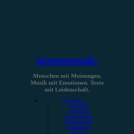
Zum
Inhalt
springen
minutenmusik.
Menschen mit Meinungen.
Musik mit Emotionen. Texte
mit Leidenschaft.
Kategorien
Rezension
Vorbericht
Konzertbericht
Festivalbericht
Showbericht
Interview