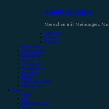
Zum
minutenmusik.
Inhalt
springen
Menschen mit Meinungen. Musi
Kategorien
Rezension
Vorbericht
Konzertbericht
Festivalbericht
Showbericht
Interview
Gewinnspiel
Jahresrückblick
Kommentar
Special
Erinnerungswürdig
Bildergalerie
Genres
#Rock
#Pop
#Alternative/Indie
#Metal