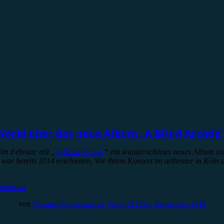
 World über das neue Album „A Blind Arcade
 im Februar mit „
A Blind Arcade
“ ein wunderschönes neues Album zum
d war bereits 2014 erschienen. Vor ihrem Konzert im artheater in Köln
terlesen
von
Yvonne Hopfensack
12. April 2018
23. September 2018