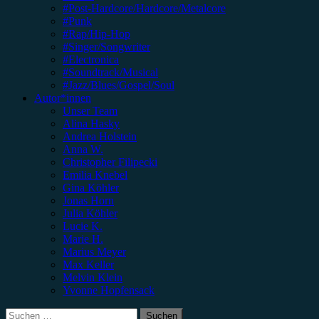
#Post-Hardcore/Hardcore/Metalcore
#Punk
#Rap/Hip-Hop
#Singer/Songwriter
#Electronica
#Soundtrack/Musical
#Jazz/Blues/Gospel/Soul
Autor*innen
Unser Team
Alina Hasky
Andrea Holstein
Anna W.
Christopher Filipecki
Emilia Knebel
Gina Köhler
Jonas Horn
Julia Köhler
Lucie K.
Marie H.
Marius Meyer
Max Keller
Melvin Klein
Yvonne Hopfensack
Suchen