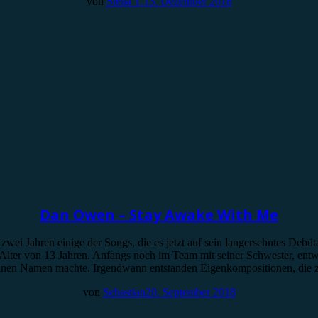
von
Stella T.
13. Dezember 2018
Dan Owen – Stay Awake With Me
i Jahren einige der Songs, die es jetzt auf sein langersehntes Debü
Alter von 13 Jahren. Anfangs noch im Team mit seiner Schwester, entw
r einen Namen machte. Irgendwann entstanden Eigenkompositionen, di
von
Sebastian
20. September 2018