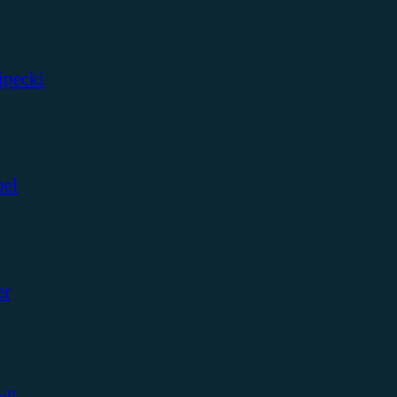
ipecki
bel
er