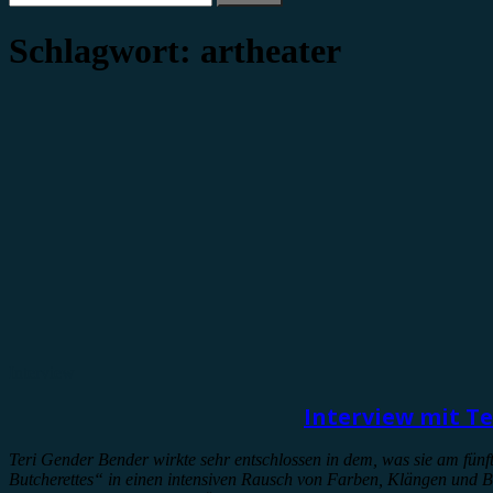
nach:
Schlagwort:
artheater
Interview
Interview mit Te
Teri Gender Bender wirkte sehr entschlossen in dem, was sie am fünft
Butcherettes“ in einen intensiven Rausch von Farben, Klängen und Be