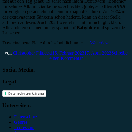
fast auf den Tag genau 19 Jahre nach ihrem Debütwerk „Bohème“
ihr zehntes Album. Gar keine so schlechte Quote, schafften
ABBA
im Vergleich gerade einmal neun in knapp 49 Jahren. Wer 2004 mit
der extravaganten Sängerin schon haderte, kann an dieser Stelle
aufhören zu lesen: Auch 2023 werdet ihr mit ihr nicht glücklich.
Alle anderen schauen nun gespannt auf
Babyblue
und spitzen die
Lauscher.
Dass eine neue Platte durchschnittlich unter …
Weiterlesen
von
Christopher Filipecki
15. Februar 2023
17. April 2023
Schreibe
einen Kommentar
Social Media.
Legal
Datenschutzerklärung
Unterseiten.
Datenschutz
Genres
Impressum