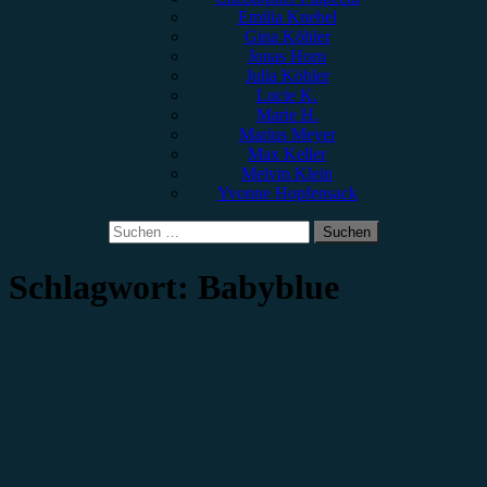
Emilia Knebel
Gina Köhler
Jonas Horn
Julia Köhler
Lucie K.
Marie H.
Marius Meyer
Max Keller
Melvin Klein
Yvonne Hopfensack
Suchen
nach:
Schlagwort:
Babyblue