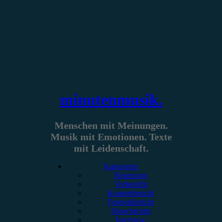
Zum
Inhalt
springen
minutenmusik.
Menschen mit Meinungen.
Musik mit Emotionen. Texte
mit Leidenschaft.
Kategorien
Rezension
Vorbericht
Konzertbericht
Festivalbericht
Showbericht
Interview