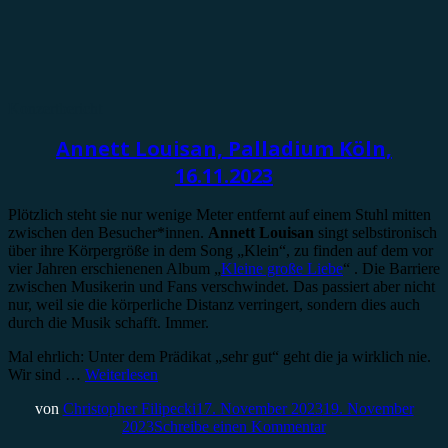
Konzertbericht
Annett Louisan, Palladium Köln,
16.11.2023
Plötzlich steht sie nur wenige Meter entfernt auf einem Stuhl mitten
zwischen den Besucher*innen.
Annett Louisan
singt selbstironisch
über ihre Körpergröße in dem Song „Klein“, zu finden auf dem vor
vier Jahren erschienenen Album „
Kleine große Liebe
“ . Die Barriere
zwischen Musikerin und Fans verschwindet. Das passiert aber nicht
nur, weil sie die körperliche Distanz verringert, sondern dies auch
durch die Musik schafft. Immer.
Mal ehrlich: Unter dem Prädikat „sehr gut“ geht die ja wirklich nie.
Wir sind …
Weiterlesen
von
Christopher Filipecki
17. November 2023
19. November
2023
Schreibe einen Kommentar