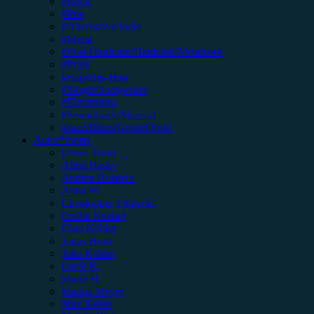
#Rock
#Pop
#Alternative/Indie
#Metal
#Post-Hardcore/Hardcore/Metalcore
#Punk
#Rap/Hip-Hop
#Singer/Songwriter
#Electronica
#Soundtrack/Musical
#Jazz/Blues/Gospel/Soul
Autor*innen
Unser Team
Alina Hasky
Andrea Holstein
Anna W.
Christopher Filipecki
Emilia Knebel
Gina Köhler
Jonas Horn
Julia Köhler
Lucie K.
Marie H.
Marius Meyer
Max Keller