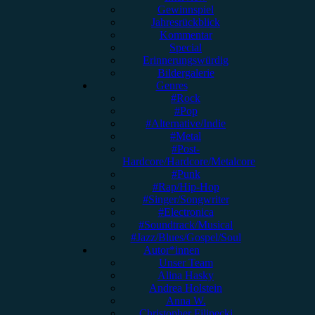
Gewinnspiel
Jahresrückblick
Kommentar
Special
Erinnerungswürdig
Bildergalerie
Genres
#Rock
#Pop
#Alternative/Indie
#Metal
#Post-
Hardcore/Hardcore/Metalcore
#Punk
#Rap/Hip-Hop
#Singer/Songwriter
#Electronica
#Soundtrack/Musical
#Jazz/Blues/Gospel/Soul
Autor*innen
Unser Team
Alina Hasky
Andrea Holstein
Anna W.
Christopher Filipecki