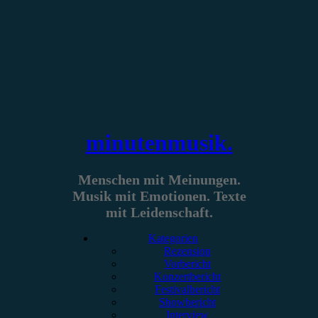
Zum
Inhalt
springen
minutenmusik.
Menschen mit Meinungen.
Musik mit Emotionen. Texte
mit Leidenschaft.
Kategorien
Rezension
Vorbericht
Konzertbericht
Festivalbericht
Showbericht
Interview