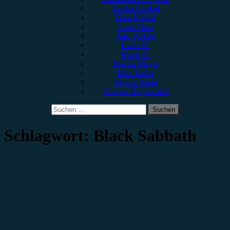
Emilia Knebel
Gina Köhler
Jonas Horn
Julia Köhler
Lucie K.
Marie H.
Marius Meyer
Max Keller
Melvin Klein
Yvonne Hopfensack
Suchen
nach:
Schlagwort:
Black Sabbath