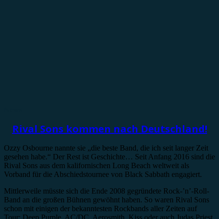
News
Rival Sons kommen nach Deutschland!
Ozzy Osbourne nannte sie „die beste Band, die ich seit langer Zeit
gesehen habe.“ Der Rest ist Geschichte… Seit Anfang 2016 sind die
Rival Sons aus dem kalifornischen Long Beach weltweit als
Vorband für die Abschiedstournee von Black Sabbath engagiert.
Mittlerweile müsste sich die Ende 2008 gegründete Rock-’n’-Roll-
Band an die großen Bühnen gewöhnt haben. So waren Rival Sons
schon mit einigen der bekanntesten Rockbands aller Zeiten auf
Tour: Deep Purple, AC/DC, Aerosmith, Kiss oder auch Judas Priest