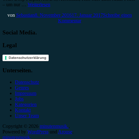
– um nur …
Weiterlesen
von
Sebastian
8. November 2016
17. Januar 2017
Schreibe einen
Kommentar
Social Media.
Legal
Datenschutzerklärung
Unterseiten.
Datenschutz
Genres
Impressum
Jobs
Kategorien
Kontakt
Unser Team
Copyright © 2026
minutenmusik.
.
Powered by
WordPress
und
Arouse
.
minutenmusik.