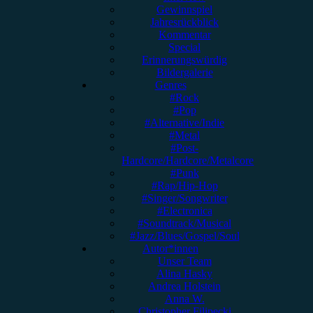
Gewinnspiel
Jahresrückblick
Kommentar
Special
Erinnerungswürdig
Bildergalerie
Genres
#Rock
#Pop
#Alternative/Indie
#Metal
#Post-
Hardcore/Hardcore/Metalcore
#Punk
#Rap/Hip-Hop
#Singer/Songwriter
#Electronica
#Soundtrack/Musical
#Jazz/Blues/Gospel/Soul
Autor*innen
Unser Team
Alina Hasky
Andrea Holstein
Anna W.
Christopher Filipecki