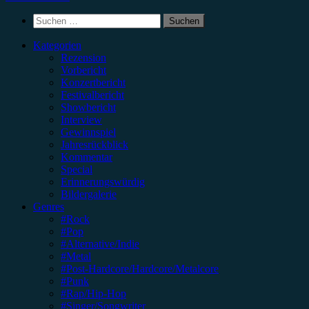
Suchen
nach:
Kategorien
Rezension
Vorbericht
Konzertbericht
Festivalbericht
Showbericht
Interview
Gewinnspiel
Jahresrückblick
Kommentar
Special
Erinnerungswürdig
Bildergalerie
Genres
#Rock
#Pop
#Alternative/Indie
#Metal
#Post-Hardcore/Hardcore/Metalcore
#Punk
#Rap/Hip-Hop
#Singer/Songwriter