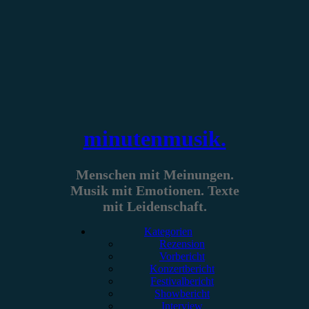
Zum
Inhalt
springen
minutenmusik.
Menschen mit Meinungen.
Musik mit Emotionen. Texte
mit Leidenschaft.
Kategorien
Rezension
Vorbericht
Konzertbericht
Festivalbericht
Showbericht
Interview