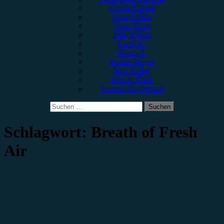
Emilia Knebel
Gina Köhler
Jonas Horn
Julia Köhler
Lucie K.
Marie H.
Marius Meyer
Max Keller
Melvin Klein
Yvonne Hopfensack
Suchen
nach:
Schlagwort:
Breath of Fresh
Air