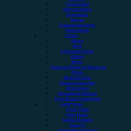
Gewinnspiel
Jahresrückblick
Kommentar
Special
Erinnerungswürdig
Bildergalerie
Genres
#Rock
#Pop
#Alternative/Indie
#Metal
#Post-
Hardcore/Hardcore/Metalcore
#Punk
#Rap/Hip-Hop
#Singer/Songwriter
#Electronica
#Soundtrack/Musical
#Jazz/Blues/Gospel/Soul
Autor*innen
Unser Team
Alina Hasky
Andrea Holstein
Anna W.
Christopher Filipecki