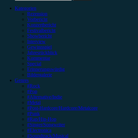
nach:
Kategorien
Rezension
Vorbericht
Konzertbericht
Festivalbericht
Showbericht
Interview
Gewinnspiel
Jahresrückblick
Kommentar
Special
Erinnerungswürdig
Bildergalerie
Genres
#Rock
#Pop
#Alternative/Indie
#Metal
#Post-Hardcore/Hardcore/Metalcore
#Punk
#Rap/Hip-Hop
#Singer/Songwriter
#Electronica
#Soundtrack/Musical