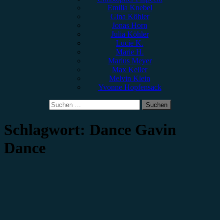
Emilia Knebel
Gina Köhler
Jonas Horn
Julia Köhler
Lucie K.
Marie H.
Marius Meyer
Max Keller
Melvin Klein
Yvonne Hopfensack
Suchen
nach:
Schlagwort:
Dance Gavin
Dance