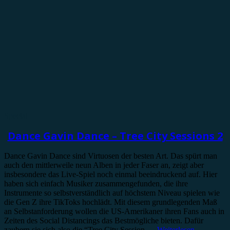
Special
Dance Gavin Dance – Tree City Sessions 2
Dance Gavin Dance sind Virtuosen der besten Art. Das spürt man
auch den mittlerweile neun Alben in jeder Faser an, zeigt aber
insbesondere das Live-Spiel noch einmal beeindruckend auf. Hier
haben sich einfach Musiker zusammengefunden, die ihre
Instrumente so selbstverständlich auf höchstem Niveau spielen wie
die Gen Z ihre TikToks hochlädt. Mit diesem grundlegenden Maß
an Selbstanforderung wollen die US-Amerikaner ihren Fans auch in
Zeiten des Social Distancings das Bestmögliche bieten. Dafür
zaubern sie sich also die “Tree City Session …
Weiterlesen