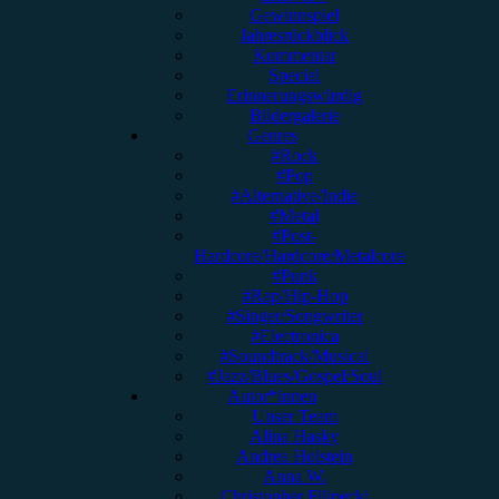
Gewinnspiel
Jahresrückblick
Kommentar
Special
Erinnerungswürdig
Bildergalerie
Genres
#Rock
#Pop
#Alternative/Indie
#Metal
#Post-
Hardcore/Hardcore/Metalcore
#Punk
#Rap/Hip-Hop
#Singer/Songwriter
#Electronica
#Soundtrack/Musical
#Jazz/Blues/Gospel/Soul
Autor*innen
Unser Team
Alina Hasky
Andrea Holstein
Anna W.
Christopher Filipecki