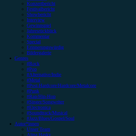
Konzertbericht
Festivalbericht
Showbericht
Interview
Gewinnspiel
Jahresrückblick
Kommentar
Special
Erinnerungswürdig
Bildergalerie
Genres
#Rock
#Pop
#Alternative/Indie
#Metal
#Post-Hardcore/Hardcore/Metalcore
#Punk
#Rap/Hip-Hop
#Singer/Songwriter
#Electronica
#Soundtrack/Musical
#Jazz/Blues/Gospel/Soul
Autor*innen
Unser Team
Alina Hasky