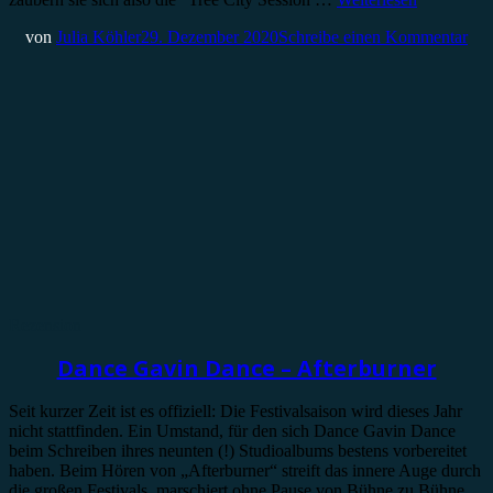
von
Julia Köhler
29. Dezember 2020
Schreibe einen Kommentar
Rezension
Dance Gavin Dance – Afterburner
Seit kurzer Zeit ist es offiziell: Die Festivalsaison wird dieses Jahr
nicht stattfinden. Ein Umstand, für den sich Dance Gavin Dance
beim Schreiben ihres neunten (!) Studioalbums bestens vorbereitet
haben. Beim Hören von „Afterburner“ streift das innere Auge durch
die großen Festivals, marschiert ohne Pause von Bühne zu Bühne,