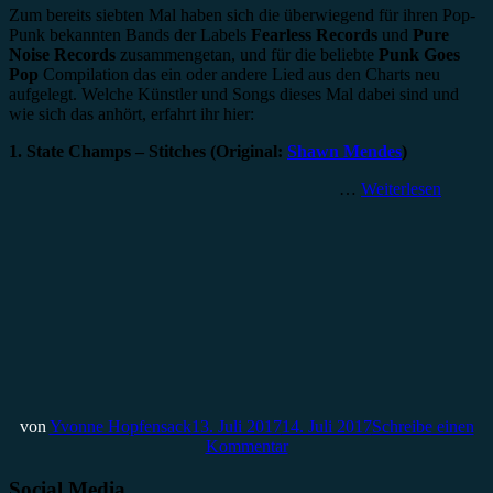
Zum bereits siebten Mal haben sich die überwiegend für ihren Pop-
Punk bekannten Bands der Labels
Fearless Records
und
Pure
Noise Records
zusammengetan, und für die beliebte
Punk Goes
Pop
Compilation das ein oder andere Lied aus den Charts neu
aufgelegt. Welche Künstler und Songs dieses Mal dabei sind und
wie sich das anhört, erfahrt ihr hier:
1. State Champs – Stitches (Original:
Shawn Mendes
)
…
Weiterlesen
von
Yvonne Hopfensack
13. Juli 2017
14. Juli 2017
Schreibe einen
Kommentar
Social Media.