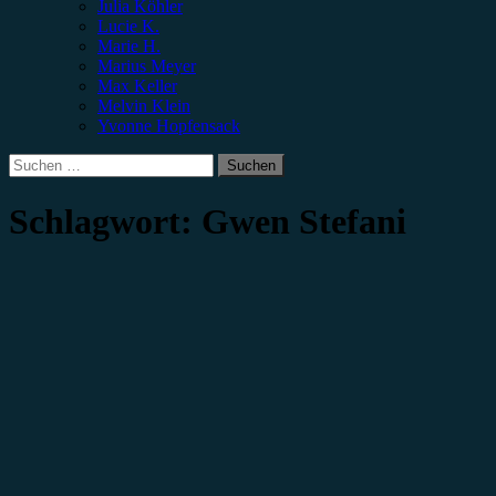
Julia Köhler
Lucie K.
Marie H.
Marius Meyer
Max Keller
Melvin Klein
Yvonne Hopfensack
Suchen
nach:
Schlagwort:
Gwen Stefani