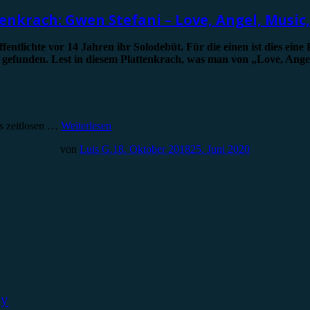
enkrach: Gwen Stefani – Love, Angel, Music
tlichte vor 14 Jahren ihr Solodebüt. Für die einen ist dies eine P
n gefunden. Lest in diesem Plattenkrach, was man von „Love, Ang
us zeitlosen …
Weiterlesen
von
Luis G.
18. Oktober 2018
25. Juni 2020
ky