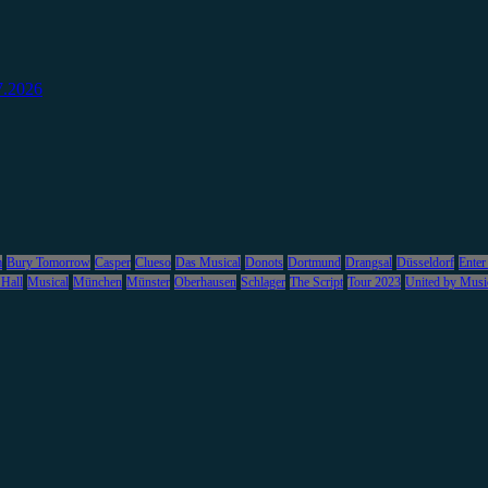
7.2026
m
Bury Tomorrow
Casper
Clueso
Das Musical
Donots
Dortmund
Drangsal
Düsseldorf
Enter
 Hall
Musical
München
Münster
Oberhausen
Schlager
The Script
Tour 2023
United by Musi