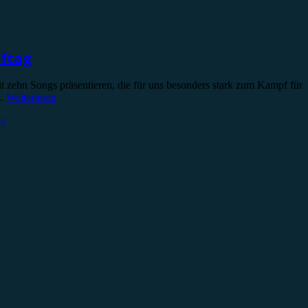
pftag
 zehn Songs präsentieren, die für uns besonders stark zum Kampf für
!…
Weiterlesen
ar