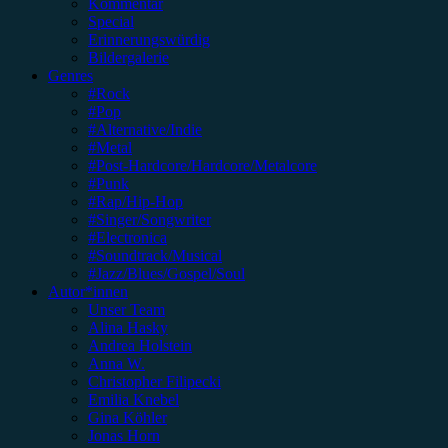
Kommentar
Special
Erinnerungswürdig
Bildergalerie
Genres
#Rock
#Pop
#Alternative/Indie
#Metal
#Post-Hardcore/Hardcore/Metalcore
#Punk
#Rap/Hip-Hop
#Singer/Songwriter
#Electronica
#Soundtrack/Musical
#Jazz/Blues/Gospel/Soul
Autor*innen
Unser Team
Alina Hasky
Andrea Holstein
Anna W.
Christopher Filipecki
Emilia Knebel
Gina Köhler
Jonas Horn