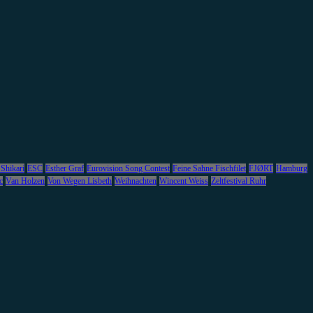
 Shikari
ESC
Esther Graf
Eurovision Song Contest
Feine Sahne Fischfilet
FJØRT
Hamburg
c
Van Holzen
Von Wegen Lisbeth
Weihnachten
Wincent Weiss
Zeltfestival Ruhr