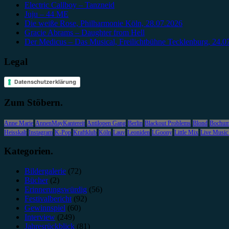
Electric Callboy – Tanzneid
Juju – 44 ME
Die weiße Rose, Philharmonie Köln, 28.07.2026
Gracie Abrams – Daughter from Hell
Der Medicus – Das Musical, Freilichtbühne Tecklenburg, 24.0
Legal
Datenschutzerklärung
Zum Stöbern.
Anne Marie
AnnenMayKantereit
Antilopen Gang
Berlin
Blackout Problems
Blond
Bochu
Heisskalt
Instagram
K-Pop
Kraftklub
Köln
Lauv
Leoniden
LGoony
Little Mix
Live Music
Kategorien.
Bildergalerie
(72)
Bücher
(2)
Erinnerungswürdig
(56)
Festivalbericht
(92)
Gewinnspiel
(60)
Interview
(249)
Jahresrückblick
(81)