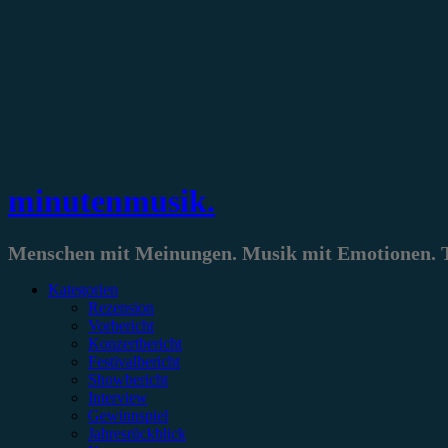
Zum
Inhalt
springen
minutenmusik.
Menschen mit Meinungen. Musik mit Emotionen. Te
Kategorien
Rezension
Vorbericht
Konzertbericht
Festivalbericht
Showbericht
Interview
Gewinnspiel
Jahresrückblick