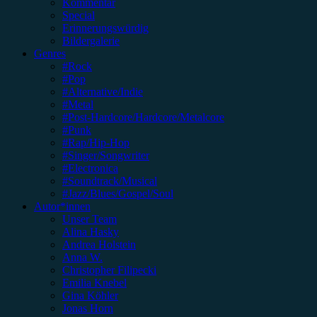
Kommentar
Special
Erinnerungswürdig
Bildergalerie
Genres
#Rock
#Pop
#Alternative/Indie
#Metal
#Post-Hardcore/Hardcore/Metalcore
#Punk
#Rap/Hip-Hop
#Singer/Songwriter
#Electronica
#Soundtrack/Musical
#Jazz/Blues/Gospel/Soul
Autor*innen
Unser Team
Alina Hasky
Andrea Holstein
Anna W.
Christopher Filipecki
Emilia Knebel
Gina Köhler
Jonas Horn