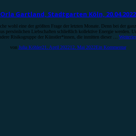
Orla Gartland, Stadtgarten Köln, 20.04.2022
nche wohl eine der größten Frage der letzten Monate. Denn bei der ga
s persönlichen Liebschaften schließlich kollektive Energie werden. Und
ndere Risikogruppe der Künstler*innen, die inmitten dieser …
Weiterle
von
Julia Köhler
21. April 2022
12. Mai 2022
Ein Kommentar