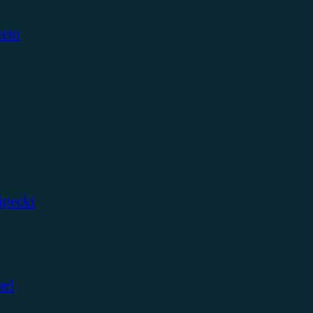
tein
ipecki
bel