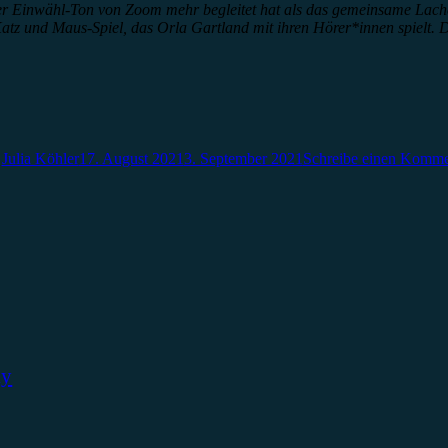
 der Einwähl-Ton von Zoom mehr begleitet hat als das gemeinsame Lach
as Katz und Maus-Spiel, das Orla Gartland mit ihren Hörer*innen spiel
n
Julia Köhler
17. August 2021
3. September 2021
Schreibe einen Komme
ky