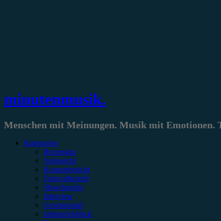
Zum
Inhalt
springen
minutenmusik.
Menschen mit Meinungen. Musik mit Emotionen. Te
Kategorien
Rezension
Vorbericht
Konzertbericht
Festivalbericht
Showbericht
Interview
Gewinnspiel
Jahresrückblick