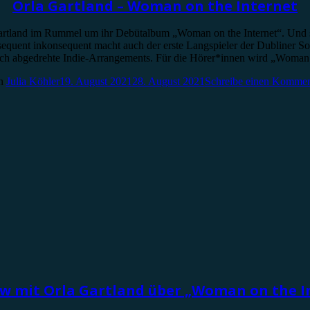
Orla Gartland – Woman on the Internet
Gartland im Rummel um ihr Debütalbum „Woman on the Internet“. Und sc
uent inkonsequent macht auch der erste Langspieler der Dubliner Song
h auch abgedrehte Indie-Arrangements. Für die Hörer*innen wird „Woman
n
Julia Köhler
19. August 2021
28. August 2021
Schreibe einen Kommen
ew mit Orla Gartland über „Woman on the I