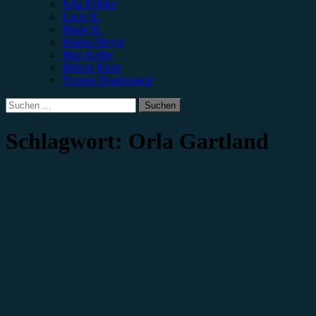
Julia Köhler
Lucie K.
Marie H.
Marius Meyer
Max Keller
Melvin Klein
Yvonne Hopfensack
Suchen
nach:
Schlagwort:
Orla Gartland