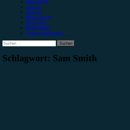
Julia Köhler
Lucie K.
Marie H.
Marius Meyer
Max Keller
Melvin Klein
Yvonne Hopfensack
Suchen
nach:
Schlagwort:
Sam Smith