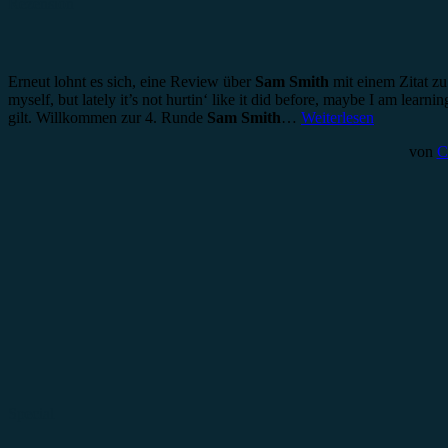
Rezension
Erneut lohnt es sich, eine Review über
Sam Smith
mit einem Zitat zu
myself, but lately it’s not hurtin‘ like it did before, maybe I am lea
gilt. Willkommen zur 4. Runde
Sam Smith
…
Weiterlesen
von
C
Special