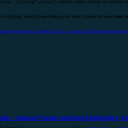
 wrong – I’m young“ („Young“). Jegliche andere Ansage im Opening sei
st beschäftigt, kommt
Love Goes
gerade recht. Beobachtet man
Sam Sm
stopher Filipecki
30. Oktober 2020
7. November 2020
Schreibe einen 
10er – 3 Autor*innen und ihre Highlights, Tei