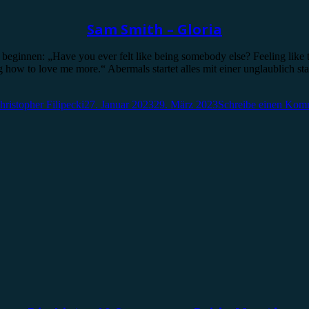
Sam Smith – Gloria
 beginnen: „Have you ever felt like being somebody else? Feeling like t
rning how to love me more.“ Abermals startet alles mit einer unglaublich
hristopher Filipecki
27. Januar 2023
29. März 2023
Schreibe einen Kom