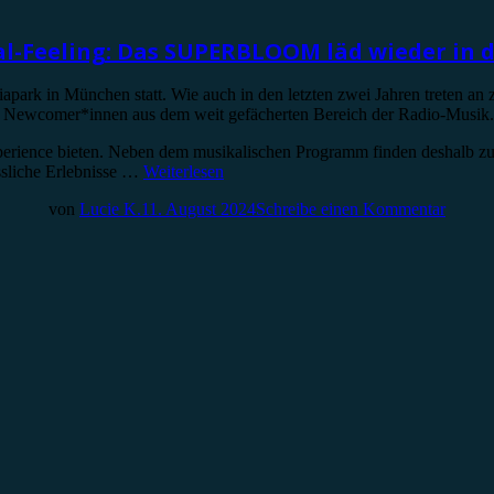
al-Feeling: Das SUPERBLOOM läd wieder in 
park in München statt. Wie auch in den letzten zwei Jahren treten an
wie Newcomer*innen aus dem weit gefächerten Bereich der Radio-Musik.
perience bieten. Neben dem musikalischen Programm finden deshalb zu
sliche Erlebnisse …
Weiterlesen
von
Lucie K.
11. August 2024
Schreibe einen Kommentar