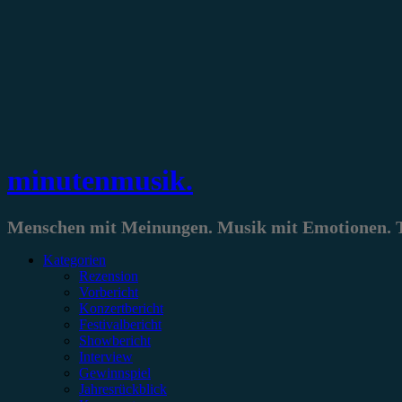
Zum
Inhalt
springen
minutenmusik.
Menschen mit Meinungen. Musik mit Emotionen. Te
Kategorien
Rezension
Vorbericht
Konzertbericht
Festivalbericht
Showbericht
Interview
Gewinnspiel
Jahresrückblick