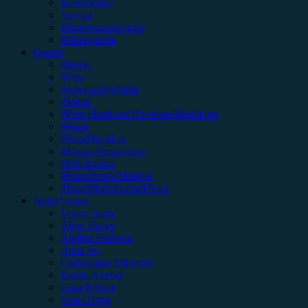
Kommentar
Special
Erinnerungswürdig
Bildergalerie
Genres
#Rock
#Pop
#Alternative/Indie
#Metal
#Post-Hardcore/Hardcore/Metalcore
#Punk
#Rap/Hip-Hop
#Singer/Songwriter
#Electronica
#Soundtrack/Musical
#Jazz/Blues/Gospel/Soul
Autor*innen
Unser Team
Alina Hasky
Andrea Holstein
Anna W.
Christopher Filipecki
Emilia Knebel
Gina Köhler
Jonas Horn