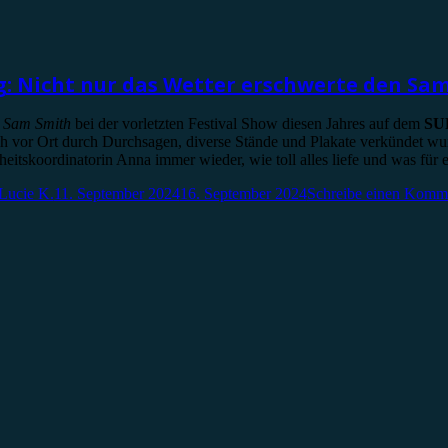
 Nicht nur das Wetter erschwerte den Sam
e
Sam Smith
bei der vorletzten Festival Show diesen Jahres auf dem
SU
uch vor Ort durch Durchsagen, diverse Stände und Plakate verkündet w
itskoordinatorin Anna immer wieder, wie toll alles liefe und was für
Lucie K.
11. September 2024
16. September 2024
Schreibe einen Komm