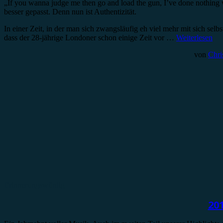
„If you wanna judge me then go and load the gun, I’ve done nothing
besser gepasst. Denn nun ist Authentizität.
In einer Zeit, in der man sich zwangsläufig eh viel mehr mit sich selb
dass der 28-jährige Londoner schon einige Zeit vor …
Weiterlesen
von
Chri
Erinnerungswürdig
20