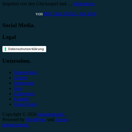
Inspiriert von den Glücksspiel und …
Weiterlesen
von
PR
3. Mai 2016
25. Juli 2018
Social Media.
Legal
Datenschutzerklärung
Unterseiten.
Datenschutz
Genres
Impressum
Jobs
Kategorien
Kontakt
Unser Team
Copyright © 2026
minutenmusik.
.
Powered by
WordPress
und
Arouse
.
minutenmusik.