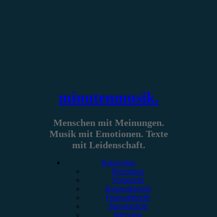
Zum
Inhalt
springen
minutenmusik.
Menschen mit Meinungen.
Musik mit Emotionen. Texte
mit Leidenschaft.
Kategorien
Rezension
Vorbericht
Konzertbericht
Festivalbericht
Showbericht
Interview