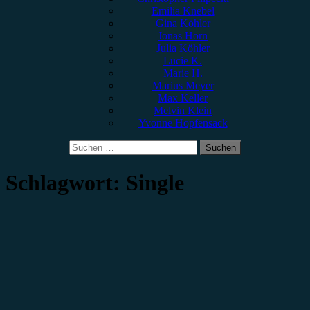
Emilia Knebel
Gina Köhler
Jonas Horn
Julia Köhler
Lucie K.
Marie H.
Marius Meyer
Max Keller
Melvin Klein
Yvonne Hopfensack
Suchen
nach:
Schlagwort:
Single