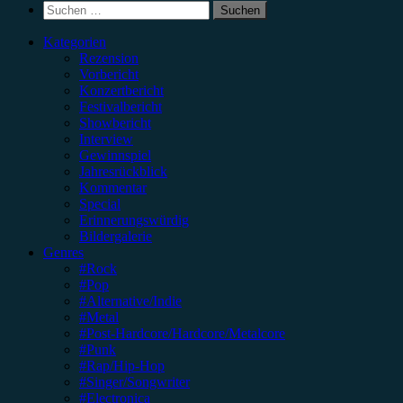
Suchen
nach:
Kategorien
Rezension
Vorbericht
Konzertbericht
Festivalbericht
Showbericht
Interview
Gewinnspiel
Jahresrückblick
Kommentar
Special
Erinnerungswürdig
Bildergalerie
Genres
#Rock
#Pop
#Alternative/Indie
#Metal
#Post-Hardcore/Hardcore/Metalcore
#Punk
#Rap/Hip-Hop
#Singer/Songwriter
#Electronica