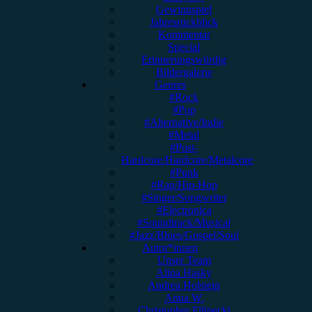
Gewinnspiel
Jahresrückblick
Kommentar
Special
Erinnerungswürdig
Bildergalerie
Genres
#Rock
#Pop
#Alternative/Indie
#Metal
#Post-
Hardcore/Hardcore/Metalcore
#Punk
#Rap/Hip-Hop
#Singer/Songwriter
#Electronica
#Soundtrack/Musical
#Jazz/Blues/Gospel/Soul
Autor*innen
Unser Team
Alina Hasky
Andrea Holstein
Anna W.
Christopher Filipecki