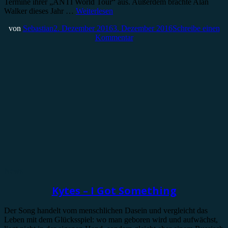
Termine ihrer „ANTI World Tour“ aus. Außerdem brachte Alan
Walker dieses Jahr …
Weiterlesen
von
Sebastian
2. Dezember 2016
3. Dezember 2016
Schreibe einen
Kommentar
News
Kytes – I Got Something
Der Song handelt vom menschlichen Dasein und vergleicht das
Leben mit dem Glücksspiel: wo man geboren wird und aufwächst,