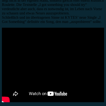
liegt nicht in der eigenen Hand, sondern gleicht eher einem Russisch
Roulette. Die Textstelle „I got something you should try“
verdeutlicht aber auch, dass es notwendig ist, im Leben nach Vorne
zu schauen und etwas Neues auszuprobieren.
Schließlich und im übertragenen Sinne ist KYTES’ neue Single „I
Got Something“ definitiv ein Song, den man „ausprobieren“ sollte.