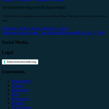
Die Bildrechte liegen bei Rachael Wright.
* Affiliate-Link: Du unterstützt minutenmusik über deinen Einkauf. Der Artikel wird für dich dadurch nicht
teurer.
Beitragsnavigation
Vorheriger Beitrag
Prada Meinhoff – Stress
Nächster Beitrag
Netta, Club Bahnhof Ehrenfeld Köln, 18.11.2018
Social Media.
Legal
Datenschutzerklärung
Unterseiten.
Datenschutz
Genres
Impressum
Jobs
Kategorien
Kontakt
Unser Team