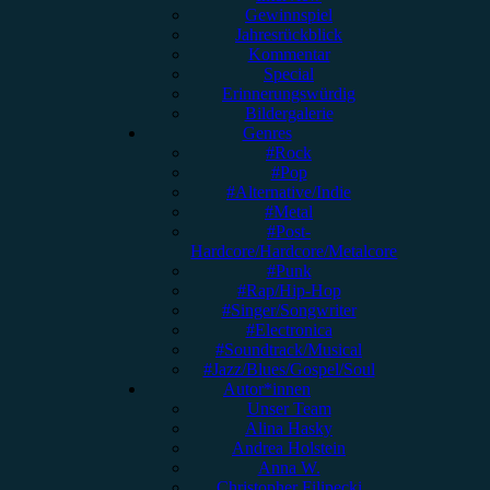
Gewinnspiel
Jahresrückblick
Kommentar
Special
Erinnerungswürdig
Bildergalerie
Genres
#Rock
#Pop
#Alternative/Indie
#Metal
#Post-
Hardcore/Hardcore/Metalcore
#Punk
#Rap/Hip-Hop
#Singer/Songwriter
#Electronica
#Soundtrack/Musical
#Jazz/Blues/Gospel/Soul
Autor*innen
Unser Team
Alina Hasky
Andrea Holstein
Anna W.
Christopher Filipecki