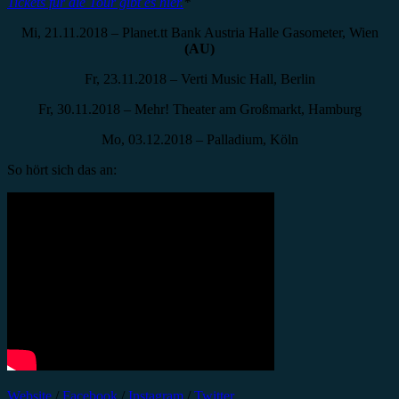
Tickets für die Tour gibt es hier.
*
Mi, 21.11.2018 – Planet.tt Bank Austria Halle Gasometer, Wien
(AU)
Fr, 23.11.2018 – Verti Music Hall, Berlin
Fr, 30.11.2018 – Mehr! Theater am Großmarkt, Hamburg
Mo, 03.12.2018 – Palladium, Köln
So hört sich das an:
Website
/
Facebook
/
Instagram
/
Twitter