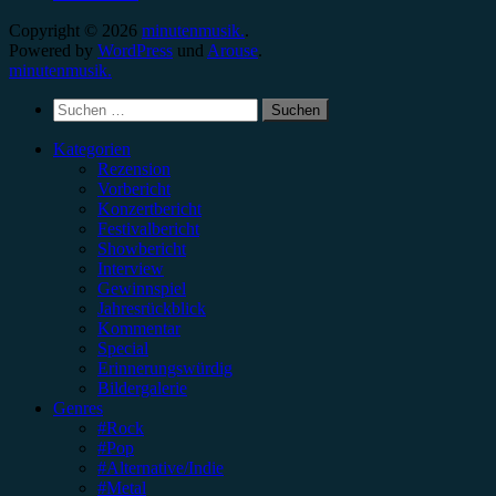
Copyright © 2026
minutenmusik.
.
Powered by
WordPress
und
Arouse
.
minutenmusik.
Suchen
nach:
Kategorien
Rezension
Vorbericht
Konzertbericht
Festivalbericht
Showbericht
Interview
Gewinnspiel
Jahresrückblick
Kommentar
Special
Erinnerungswürdig
Bildergalerie
Genres
#Rock
#Pop
#Alternative/Indie
#Metal