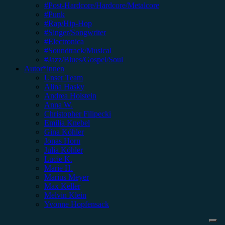
#Post-Hardcore/Hardcore/Metalcore
#Punk
#Rap/Hip-Hop
#Singer/Songwriter
#Electronica
#Soundtrack/Musical
#Jazz/Blues/Gospel/Soul
Autor*innen
Unser Team
Alina Hasky
Andrea Holstein
Anna W.
Christopher Filipecki
Emilia Knebel
Gina Köhler
Jonas Horn
Julia Köhler
Lucie K.
Marie H.
Marius Meyer
Max Keller
Melvin Klein
Yvonne Hopfensack