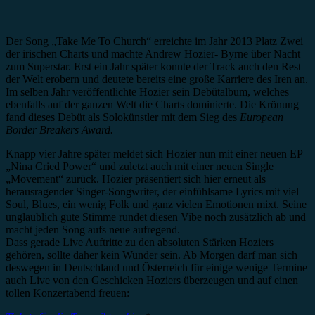
Der Song „Take Me To Church“ erreichte im Jahr 2013 Platz Zwei
der irischen Charts und machte Andrew Hozier- Byrne über Nacht
zum Superstar. Erst ein Jahr später konnte der Track auch den Rest
der Welt erobern und deutete bereits eine große Karriere des Iren an.
Im selben Jahr veröffentlichte Hozier sein Debütalbum, welches
ebenfalls auf der ganzen Welt die Charts dominierte. Die Krönung
fand dieses Debüt als Solokünstler mit dem Sieg des
European
Border Breakers Award.
Knapp vier Jahre später meldet sich Hozier nun mit einer neuen EP
„Nina Cried Power“ und zuletzt auch mit einer neuen Single
„Movement“ zurück. Hozier präsentiert sich hier erneut als
herausragender Singer-Songwriter, der einfühlsame Lyrics mit viel
Soul, Blues, ein wenig Folk und ganz vielen Emotionen mixt. Seine
unglaublich gute Stimme rundet diesen Vibe noch zusätzlich ab und
macht jeden Song aufs neue aufregend.
Dass gerade Live Auftritte zu den absoluten Stärken Hoziers
gehören, sollte daher kein Wunder sein. Ab Morgen darf man sich
deswegen in Deutschland und Österreich für einige wenige Termine
auch Live von den Geschicken Hoziers überzeugen und auf einen
tollen Konzertabend freuen: