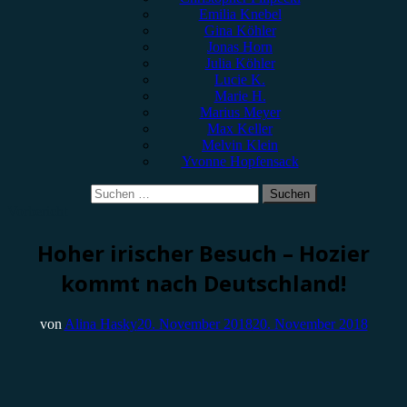
Emilia Knebel
Gina Köhler
Jonas Horn
Julia Köhler
Lucie K.
Marie H.
Marius Meyer
Max Keller
Melvin Klein
Yvonne Hopfensack
Suchen
nach:
Vorbericht
Hoher irischer Besuch – Hozier
kommt nach Deutschland!
von
Alina Hasky
20. November 2018
20. November 2018