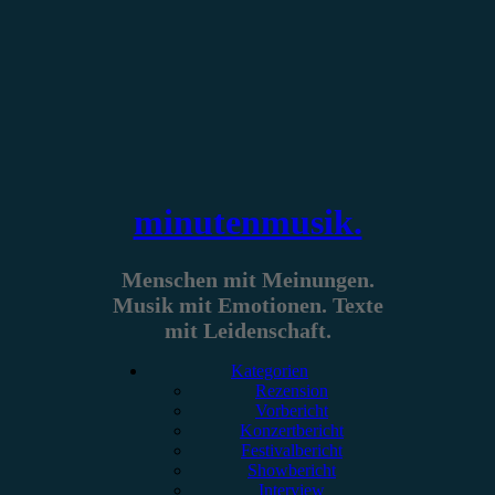
Zum
Inhalt
springen
minutenmusik.
Menschen mit Meinungen.
Musik mit Emotionen. Texte
mit Leidenschaft.
Kategorien
Rezension
Vorbericht
Konzertbericht
Festivalbericht
Showbericht
Interview